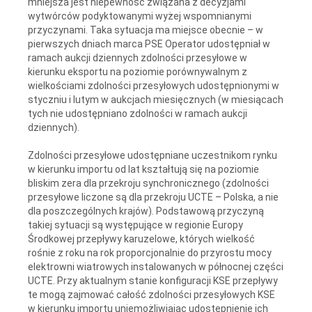
mniejsza jest niepewność związana z decyzjami
wytwórców podyktowanymi wyżej wspomnianymi
przyczynami. Taka sytuacja ma miejsce obecnie – w
pierwszych dniach marca PSE Operator udostępniał w
ramach aukcji dziennych zdolności przesyłowe w
kierunku eksportu na poziomie porównywalnym z
wielkościami zdolności przesyłowych udostępnionymi w
styczniu i lutym w aukcjach miesięcznych (w miesiącach
tych nie udostępniano zdolności w ramach aukcji
dziennych).
Zdolności przesyłowe udostępniane uczestnikom rynku
w kierunku importu od lat kształtują się na poziomie
bliskim zera dla przekroju synchronicznego (zdolności
przesyłowe liczone są dla przekroju UCTE – Polska, a nie
dla poszczególnych krajów). Podstawową przyczyną
takiej sytuacji są występujące w regionie Europy
Środkowej przepływy karuzelowe, których wielkość
rośnie z roku na rok proporcjonalnie do przyrostu mocy
elektrowni wiatrowych instalowanych w północnej części
UCTE. Przy aktualnym stanie konfiguracji KSE przepływy
te mogą zajmować całość zdolności przesyłowych KSE
w kierunku importu uniemożliwiając udostępnienie ich