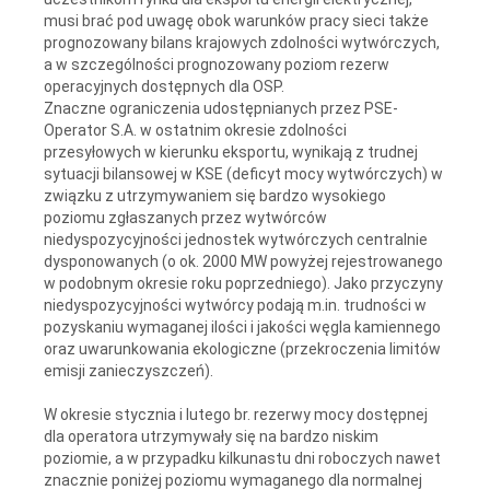
musi brać pod uwagę obok warunków pracy sieci także
prognozowany bilans krajowych zdolności wytwórczych,
a w szczególności prognozowany poziom rezerw
operacyjnych dostępnych dla OSP.
Znaczne ograniczenia udostępnianych przez PSE-
Operator S.A. w ostatnim okresie zdolności
przesyłowych w kierunku eksportu, wynikają z trudnej
sytuacji bilansowej w KSE (deficyt mocy wytwórczych) w
związku z utrzymywaniem się bardzo wysokiego
poziomu zgłaszanych przez wytwórców
niedyspozycyjności jednostek wytwórczych centralnie
dysponowanych (o ok. 2000 MW powyżej rejestrowanego
w podobnym okresie roku poprzedniego). Jako przyczyny
niedyspozycyjności wytwórcy podają m.in. trudności w
pozyskaniu wymaganej ilości i jakości węgla kamiennego
oraz uwarunkowania ekologiczne (przekroczenia limitów
emisji zanieczyszczeń).
W okresie stycznia i lutego br. rezerwy mocy dostępnej
dla operatora utrzymywały się na bardzo niskim
poziomie, a w przypadku kilkunastu dni roboczych nawet
znacznie poniżej poziomu wymaganego dla normalnej