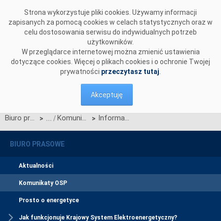
Przejdź do komentarzy
Strona wykorzystuje pliki cookies. Używamy informacji
zapisanych za pomocą cookies w celach statystycznych oraz w
celu dostosowania serwisu do indywidualnych potrzeb
użytkowników.
W przeglądarce internetowej można zmienić ustawienia
dotyczące cookies. Więcej o plikach cookies i o ochronie Twojej
prywatności
przeczytasz tutaj
.
Akceptuję
Biuro prasowe
Komunikaty OSP
Informacja dot. ograniczenia udostępnianych przez PSE-Operator S.A. zdolności przesyłowych w kierunku eksportu
>
>
BIURO PRASOWE
Aktualności
Komunikaty OSP
Prosto o energetyce
Jak funkcjonuje Krajowy System Elektroenergetyczny?