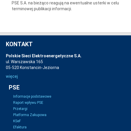
PSE S.A. na bieżąco reagują na ewentualne usterki w celu
terminowej publikacji informacji.
KONTAKT
Polskie Sieci Elektroenergetyczne S.A.
ul. Warszawska 165
05-520 Konstancin-Jeziorna
więcej
PSE
Informacje podstawowe
Raport wpływu PSE
Przetargi
Platforma Zakupowa
KSeF
Efaktura