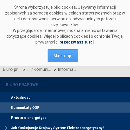
Przejdź do komentarzy
Strona wykorzystuje pliki cookies. Używamy informacji
zapisanych za pomocą cookies w celach statystycznych oraz w
celu dostosowania serwisu do indywidualnych potrzeb
użytkowników.
W przeglądarce internetowej można zmienić ustawienia
dotyczące cookies. Więcej o plikach cookies i o ochronie Twojej
prywatności
przeczytasz tutaj
.
Akceptuję
Biuro prasowe
Komunikaty OSP
Informacja dotycząca publikowania danych bieżących i archiwalnych rynku energii elektrycznej i pracy KSE
>
>
BIURO PRASOWE
Aktualności
Komunikaty OSP
Prosto o energetyce
Jak funkcjonuje Krajowy System Elektroenergetyczny?