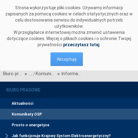
Przejdź do komentarzy
Strona wykorzystuje pliki cookies. Używamy informacji
zapisanych za pomocą cookies w celach statystycznych oraz w
celu dostosowania serwisu do indywidualnych potrzeb
użytkowników.
W przeglądarce internetowej można zmienić ustawienia
dotyczące cookies. Więcej o plikach cookies i o ochronie Twojej
prywatności
przeczytasz tutaj
.
Akceptuję
Biuro prasowe
Komunikaty OSP
Informacja dotycząca umów o świadczenie usług przesyłowych
>
>
BIURO PRASOWE
Aktualności
Komunikaty OSP
Prosto o energetyce
Jak funkcjonuje Krajowy System Elektroenergetyczny?