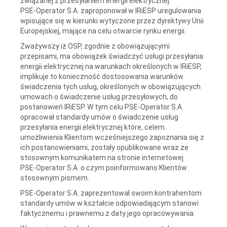
związanej z przesyłaniem energii elektrycznej
PSE-Operator S.A.
zaproponował w IRiESP uregulowania
wpisujące się w kierunki wytyczone przez dyrektywy Unii
Europejskiej, mające na celu otwarcie rynku energii.
Zważywszy iż OSP, zgodnie z obowiązującymi
przepisami, ma obowiązek świadczyć usługi przesyłania
energii elektrycznej na warunkach określonych w IRiESP,
implikuje to konieczność dostosowania warunków
świadczenia tych usług, określonych w obowiązujących
umowach o świadczenie usług przesyłowych, do
postanowień IRiESP. W tym celu
PSE-Operator S.A.
opracował standardy umów o świadczenie usług
przesyłania energii elektrycznej które, celem
umożliwienia Klientom wcześniejszego zapoznania się z
ich postanowieniami, zostały opublikowane wraz ze
stosownym komunikatem na stronie internetowej
PSE-Operator S.A.
o czym poinformowano Klientów
stosownym pismem.
PSE-Operator S.A. zaprezentował swoim kontrahentom
standardy umów w kształcie odpowiadającym stanowi
faktycznemu i prawnemu z daty jego opracowywania.