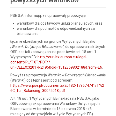
powyższych Warunków
PSE S.A. informują, że opracowały propozycję:
warunków dla dostawców usług bilansujących, oraz
warunków dla podmiotów odpowiedzialnych za
bilansowanie.
łącznie określanych na gruncie Wytycznych EB jako
„Warunki Dotyczące Bilansowania”,
do opracowania których
OSP zostali zobowiązani na podstawie art. 18 ust. 1
Wytycznych EB:
http://eur-lex.europa.eu/legal-
content/PL/TXT/PDF/?
uri=CELEX:32017R2195&qid=1512369802188&from=EN
.
Powyższa propozycja
Warunków Dotyczących Bilansowania
(
Warunki
) dostępna jest pod adresem:
https://www.pse.pl/documents/20182/179674741/T%2
6C_for_Balancing_30042018.pdf
Art. 18 ust. 1 Wytycznych EB nakłada na PSE S.A., jako
OSP, obowiązek opracowania Warunków Dotyczących
Bilansowania w terminie do 18 czerwca 2018 r. (6
miesięcy od daty wejścia w życie Wytycznych EB).