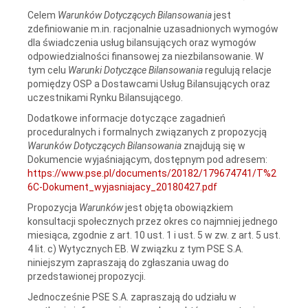
Celem
Warunków Dotyczących Bilansowania
jest
zdefiniowanie m.in. racjonalnie uzasadnionych wymogów
dla świadczenia usług bilansujących oraz wymogów
odpowiedzialności finansowej za niezbilansowanie. W
tym celu
Warunki Dotyczące Bilansowania
regulują relacje
pomiędzy OSP a Dostawcami Usług Bilansujących oraz
uczestnikami Rynku Bilansującego.
Dodatkowe informacje dotyczące zagadnień
proceduralnych i formalnych związanych z propozycją
Warunków Dotyczących Bilansowania
znajdują się w
Dokumencie wyjaśniającym, dostępnym pod adresem:
https://www.pse.pl/documents/20182/179674741/T%2
6C-Dokument_wyjasniajacy_20180427.pdf
Propozycja
Warunków
jest objęta obowiązkiem
konsultacji społecznych przez okres co najmniej jednego
miesiąca, zgodnie z art. 10 ust. 1 i ust. 5 w zw. z art. 5 ust.
4 lit. c) Wytycznych EB. W związku z tym PSE S.A.
niniejszym zapraszają do zgłaszania uwag do
przedstawionej propozycji.
Jednocześnie PSE S.A. zapraszają do udziału w