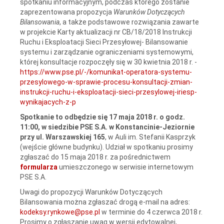
spotkaniu informacyjnym, podczas którego zostanie
zaprezentowana propozycja
Warunków Dotyczących
Bilansowania
, a także podstawowe rozwiązania zawarte
w projekcie Karty aktualizacji nr CB/18/2018 Instrukcji
Ruchu i Eksploatacji Sieci Przesyłowej- Bilansowanie
systemu i zarządzanie ograniczeniami systemowymi,
której konsultacje rozpoczęły się w 30 kwietnia 2018 r. -
https://www.pse.pl/-/komunikat-operatora-systemu-
przesylowego-w-sprawie-procesu-konsultacji-zmian-
instrukcji-ruchu-i-eksploatacji-sieci-przesylowej-iriesp-
wynikajacych-z-p
Spotkanie to odbędzie się 17 maja 2018 r. o godz.
11:00, w siedzibie PSE S.A. w Konstancinie-Jeziornie
przy ul. Warszawskiej 165
, w Auli im. Stefanii Kasprzyk
(wejście główne budynku). Udział w spotkaniu prosimy
zgłaszać do 15 maja 2018 r. za pośrednictwem
formularza
umieszczonego w serwisie internetowym
PSE S.A.
Uwagi do propozycji Warunków Dotyczących
Bilansowania można zgłaszać drogą e-mail na adres:
kodeksy.rynkowe@pse.pl
w terminie do 4 czerwca 2018 r.
Prosimy o zgłaszanie uwag w wersji edytowalnej,