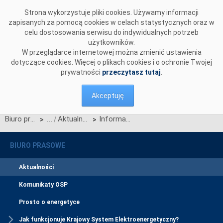
Przejdź do komentarzy
Strona wykorzystuje pliki cookies. Używamy informacji
zapisanych za pomocą cookies w celach statystycznych oraz w
celu dostosowania serwisu do indywidualnych potrzeb
użytkowników.
W przeglądarce internetowej można zmienić ustawienia
dotyczące cookies. Więcej o plikach cookies i o ochronie Twojej
prywatności
przeczytasz tutaj
.
Akceptuję
Biuro prasowe
Aktualności
Informacja OSP w sprawie opracowania propozycji Warunków Dotyczących Bilansowania, na podstawie Rozporządzenia Komisji (UE) 2017/2195 z dnia 23 listopada 2017 r., ustanawiającego wytyczne dotyczące bilansowania (Wytyczne EB) i rozpoczęcia procesu konsultacji społecznych powyższych Warunków
>
>
BIURO PRASOWE
Aktualności
Komunikaty OSP
Prosto o energetyce
Jak funkcjonuje Krajowy System Elektroenergetyczny?