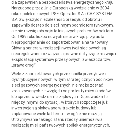
dla zapewnienia bezpieczeństwa energetycznego kraju.
Narzucone przez Unię Europejską wydzielenie w 2004
roku spółek celowych PSE-Operator S.A. i GAZ-SYSTEM
S.A. zwiększyło niezależność przesyłu od obrotu i
zapewniło dostęp do sieci innym podmiotom rynkowym,
ale nie rozwiązało najistotniejszych problemów sektora.
Od 1989 roku liczba nowych sieci w kraju przyrasta
nieproporcjonalnie do zapotrzebowania na te towary.
Główną barierą w realizacji inwestycji sieciowych są
nieuregulowane rozwiązania prawne dotyczące rozwoju i
eksploatacji systemów przesyłowych, zwłaszcza tzw.
„prawo drogi”.
Wiele z zaprojektowanych przez spółki przesyłowe i
dystrybucyjne nowych, w tym strategicznych odcinków
sieci gazowych energetycznych, nie może zostać
zrealizowanych ze względu na protesty mieszkańców
lub sprzeciw władz samorządowych. Doprowadza to,
między innymi, do sytuacji, w których rozpoczęte już
inwestycje są blokowane w trakcie budowy lub
zaplanowane wiele lat temu - w ogóle nie ruszają.
Utrzymywanie takiego stanu rzeczy uniemożliwia
realizację misji państwowych spółek energetycznych,