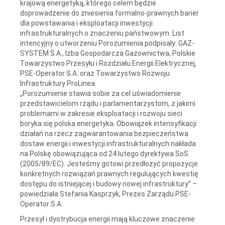
krajową energetyką, którego celem będzie
doprowadzenie do zniesienia formalno-prawnych barier
dla powstawania i eksploatacji inwestycji
infrastrukturalnych o znaczeniu państwowym. List
intencyjny o utworzeniu Porozumienia podpisały: GAZ-
SYSTEM S.A., Izba Gospodarcza Gazownictwa, Polskie
Towarzystwo Przesyłu i Rozdziału Energii Elektrycznej,
PSE-Operator S.A. oraz Towarzystwo Rozwoju
Infrastruktury ProLinea.
„Porozumienie stawia sobie za cel uświadomienie
przedstawicielom rządu i parlamentarzystom, z jakimi
problemami w zakresie eksploatacji i rozwoju sieci
boryka się polska energetyka. Obowiązek intensyfikacji
działań na rzecz zagwarantowania bezpieczeństwa
dostaw energii i inwestycji infrastrukturalnych nakłada
na Polskę obowiązująca od 24 lutego dyrektywa SoS
(2005/89/EC). Jesteśmy gotowi przedłożyć propozycje
konkretnych rozwiązań prawnych regulujących kwestię
dostępu do istniejącej i budowy nowej infrastruktury” –
powiedziała Stefania Kasprzyk, Prezes Zarządu PSE-
Operator S.A.
Przesył i dystrybucja energii mają kluczowe znaczenie