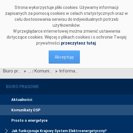
Przejdź do komentarzy
Strona wykorzystuje pliki cookies. Używamy informacji
zapisanych za pomocą cookies w celach statystycznych oraz w
celu dostosowania serwisu do indywidualnych potrzeb
użytkowników.
W przeglądarce internetowej można zmienić ustawienia
dotyczące cookies. Więcej o plikach cookies i o ochronie Twojej
prywatności
przeczytasz tutaj
.
Akceptuję
Biuro prasowe
Komunikaty OSP
Informacja prasowa PSE-Operator S.A. na temat podpisania listu intencyjnego zapowiadającego stworzenie Porozumienia dla powstania nowych rozwiązań prawnych dotyczących inwestycji infrastrukturalnych
>
>
BIURO PRASOWE
Aktualności
Komunikaty OSP
Prosto o energetyce
Jak funkcjonuje Krajowy System Elektroenergetyczny?