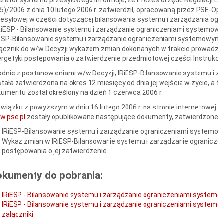
5)/2006 z dnia 10 lutego 2006 r. zatwierdził, opracowaną przez PSE-Ope
esyłowej w części dotyczącej bilansowania systemu i zarządzania o
RiESP - Bilansowanie systemu i zarządzanie ograniczeniami systemow
iESP-Bilansowanie systemu i zarządzanie ograniczeniami systemowy
łącznik do w/w Decyzji wykazem zmian dokonanych w trakcie prowad
rgetyki postępowania o zatwierdzenie przedmiotowej części Instrukcji
dnie z postanowieniami w/w Decyzji, IRiESP-Bilansowanie systemu 
tała zatwierdzona na okres 12 miesięcy od dnia jej wejścia w życie, 
umentu został określony na dzień 1 czerwca 2006 r.
wiązku z powyższym w dniu 16 lutego 2006 r. na stronie internetow
w.pse.pl
zostały opublikowane następujące dokumenty, zatwierdzone 
IRiESP-Bilansowanie systemu i zarządzanie ograniczeniami system
Wykaz zmian w IRiESP-Bilansowanie systemu i zarządzanie ograni
postępowania o jej zatwierdzenie.
okumenty do pobrania:
IRiESP - Bilansowanie systemu i zarządzanie ograniczeniami syst
IRiESP - Bilansowanie systemu i zarządzanie ograniczeniami syste
załączniki