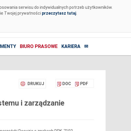
tosowania serwisu do indywidualnych potrzeb użytkowników.
nie Twojej prywatności
przeczytasz tutaj
.
MENTY
BIURO PRASOWE
KARIERA
✉
DRUKUJ
DOC
PDF
stemu i zarządzanie
Energetyki Decyzją o znakach DPK-7102-