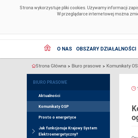
Przejdź do komentarzy
Strona wykorzystuje pliki cookies. Używamy informacji za
W przeglądarce internetowej można zmien
O NAS
OBSZARY DZIAŁALNOŚCI
Strona Główna
Biuro prasowe
Komunikaty O
>
>
BIURO PRASOWE
1
Aktualności
K
Komunikaty OSP
o
Prosto o energetyce
Jak funkcjonuje Krajowy System
Elektroenergetyczny?
Ope