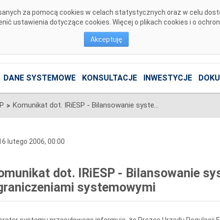
pisanych za pomocą cookies w celach statystycznych oraz w celu dos
ić ustawienia dotyczące cookies. Więcej o plikach cookies i o ochro
Akceptuję
DANE SYSTEMOWE
KONSULTACJE
INWESTYCJE
DOKU
SP
Komunikat dot. IRiESP - Bilansowanie systemu i zarządzanie ograniczeniami systemowymi
>
6 lutego 2006, 00:00
omunikat dot. IRiESP - Bilansowanie sy
graniczeniami systemowymi
rator systemu przesyłowego informuje, że Prezes Urzędu Regulacji 