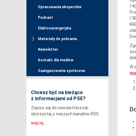
14(
Opracowania eksperckie
Prz
Podcast
\"I
IR
Elektroenergetyka
za
Ene
Materiały do pobrania
Zgo
Newsletter
zos
dok
Kontakt dla mediów
W z
Zaangażowanie społeczne
ww
Chcesz być na bieżąco
z informacjami od PSE?
Zapisz się do newslettera lub
D
skorzystaj z naszych kanałów RSS.
więcej...