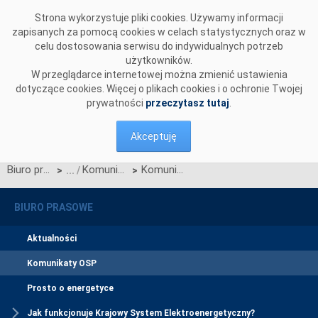
Przejdź do komentarzy
Strona wykorzystuje pliki cookies. Używamy informacji
zapisanych za pomocą cookies w celach statystycznych oraz w
celu dostosowania serwisu do indywidualnych potrzeb
użytkowników.
W przeglądarce internetowej można zmienić ustawienia
dotyczące cookies. Więcej o plikach cookies i o ochronie Twojej
prywatności
przeczytasz tutaj
.
Akceptuję
Biuro prasowe
Komunikaty OSP
Komunikat dotyczący Karty aktualizacji nr K/1/2007 IRiESP - Warunki korzystania prowadzenia ruchu, eksploatacji i planowania rozwoju sieci
>
>
BIURO PRASOWE
Aktualności
Komunikaty OSP
Prosto o energetyce
Jak funkcjonuje Krajowy System Elektroenergetyczny?