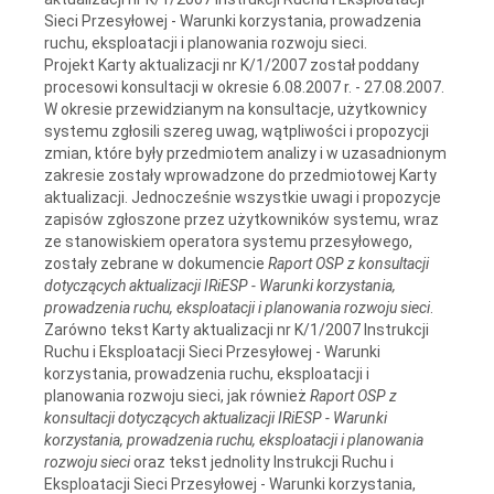
Sieci Przesyłowej - Warunki korzystania, prowadzenia
ruchu, eksploatacji i planowania rozwoju sieci.
Projekt Karty aktualizacji nr K/1/2007 został poddany
procesowi konsultacji w okresie 6.08.2007 r. - 27.08.2007.
W okresie przewidzianym na konsultacje, użytkownicy
systemu zgłosili szereg uwag, wątpliwości i propozycji
zmian, które były przedmiotem analizy i w uzasadnionym
zakresie zostały wprowadzone do przedmiotowej Karty
aktualizacji. Jednocześnie wszystkie uwagi i propozycje
zapisów zgłoszone przez użytkowników systemu, wraz
ze stanowiskiem operatora systemu przesyłowego,
zostały zebrane w dokumencie
Raport OSP z konsultacji
dotyczących aktualizacji IRiESP - Warunki korzystania,
prowadzenia ruchu, eksploatacji i planowania rozwoju sieci
.
Zarówno tekst Karty aktualizacji nr K/1/2007 Instrukcji
Ruchu i Eksploatacji Sieci Przesyłowej - Warunki
korzystania, prowadzenia ruchu, eksploatacji i
planowania rozwoju sieci, jak również
Raport OSP z
konsultacji
dotyczących aktualizacji IRiESP - Warunki
korzystania, prowadzenia ruchu, eksploatacji i planowania
rozwoju sieci
oraz tekst jednolity Instrukcji Ruchu i
Eksploatacji Sieci Przesyłowej - Warunki korzystania,