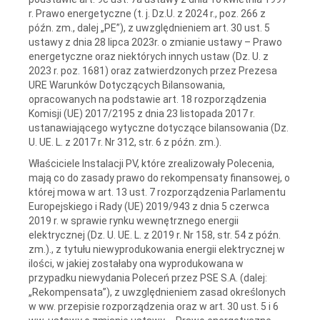
r. Prawo energetyczne (t. j. Dz.U. z 2024 r., poz. 266 z
późn. zm., dalej „PE”), z uwzględnieniem art. 30 ust. 5
ustawy z dnia 28 lipca 2023r. o zmianie ustawy – Prawo
energetyczne oraz niektórych innych ustaw (Dz. U. z
2023 r. poz. 1681) oraz zatwierdzonych przez Prezesa
URE Warunków Dotyczących Bilansowania,
opracowanych na podstawie art. 18 rozporządzenia
Komisji (UE) 2017/2195 z dnia 23 listopada 2017 r.
ustanawiającego wytyczne dotyczące bilansowania (Dz.
U. UE. L. z 2017 r. Nr 312, str. 6 z późn. zm.).
Właściciele Instalacji PV, które zrealizowały Polecenia,
mają co do zasady prawo do rekompensaty finansowej, o
której mowa w art. 13 ust. 7 rozporządzenia Parlamentu
Europejskiego i Rady (UE) 2019/943 z dnia 5 czerwca
2019 r. w sprawie rynku wewnętrznego energii
elektrycznej (Dz. U. UE. L. z 2019 r. Nr 158, str. 54 z późn.
zm.)., z tytułu niewyprodukowania energii elektrycznej w
ilości, w jakiej zostałaby ona wyprodukowana w
przypadku niewydania Poleceń przez PSE S.A. (dalej:
„Rekompensata”), z uwzględnieniem zasad określonych
w ww. przepisie rozporządzenia oraz w art. 30 ust. 5 i 6