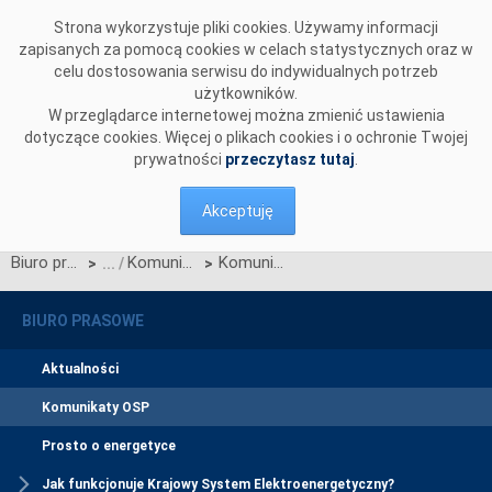
Przejdź do komentarzy
Strona wykorzystuje pliki cookies. Używamy informacji
zapisanych za pomocą cookies w celach statystycznych oraz w
celu dostosowania serwisu do indywidualnych potrzeb
użytkowników.
W przeglądarce internetowej można zmienić ustawienia
dotyczące cookies. Więcej o plikach cookies i o ochronie Twojej
prywatności
przeczytasz tutaj
.
Akceptuję
Biuro prasowe
Komunikaty OSP
Komunikat dotyczący prawa do rekompensaty za redysponowanie nierynkowe instalacji fotowoltaicznych w dniach 15, 16, 17 i 19 maja 2026
>
>
BIURO PRASOWE
Aktualności
Komunikaty OSP
Prosto o energetyce
Jak funkcjonuje Krajowy System Elektroenergetyczny?