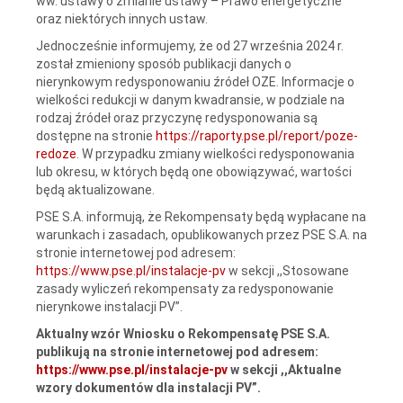
ww. ustawy o zmianie ustawy – Prawo energetyczne
oraz niektórych innych ustaw.
Jednocześnie informujemy, że od 27 września 2024 r.
został zmieniony sposób publikacji danych o
nierynkowym redysponowaniu źródeł OZE. Informacje o
wielkości redukcji w danym kwadransie, w podziale na
rodzaj źródeł oraz przyczynę redysponowania są
dostępne na stronie
https://raporty.pse.pl/report/poze-
redoze
. W przypadku zmiany wielkości redysponowania
lub okresu, w których będą one obowiązywać, wartości
będą aktualizowane.
PSE S.A. informują, że Rekompensaty będą wypłacane na
warunkach i zasadach, opublikowanych przez PSE S.A. na
stronie internetowej pod adresem:
https://www.pse.pl/instalacje-pv
w sekcji ,,Stosowane
zasady wyliczeń rekompensaty za redysponowanie
nierynkowe instalacji PV”.
Aktualny wzór Wniosku o Rekompensatę PSE S.A.
publikują na stronie internetowej pod adresem:
https://www.pse.pl/instalacje-pv
w sekcji ,,Aktualne
wzory dokumentów dla instalacji PV”.