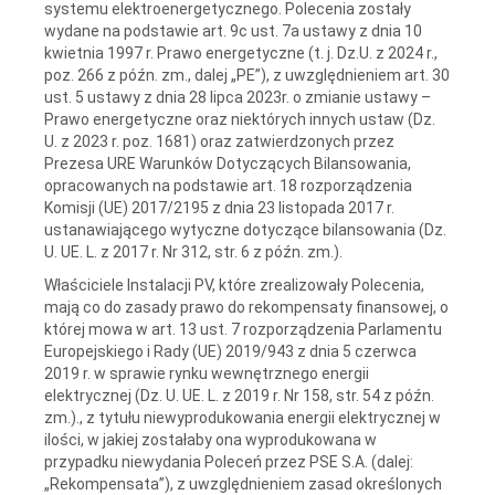
systemu elektroenergetycznego. Polecenia zostały
wydane na podstawie art. 9c ust. 7a ustawy z dnia 10
kwietnia 1997 r. Prawo energetyczne (t. j. Dz.U. z 2024 r.,
poz. 266 z późn. zm., dalej „PE”), z uwzględnieniem art. 30
ust. 5 ustawy z dnia 28 lipca 2023r. o zmianie ustawy –
Prawo energetyczne oraz niektórych innych ustaw (Dz.
U. z 2023 r. poz. 1681) oraz zatwierdzonych przez
Prezesa URE Warunków Dotyczących Bilansowania,
opracowanych na podstawie art. 18 rozporządzenia
Komisji (UE) 2017/2195 z dnia 23 listopada 2017 r.
ustanawiającego wytyczne dotyczące bilansowania (Dz.
U. UE. L. z 2017 r. Nr 312, str. 6 z późn. zm.).
Właściciele Instalacji PV, które zrealizowały Polecenia,
mają co do zasady prawo do rekompensaty finansowej, o
której mowa w art. 13 ust. 7 rozporządzenia Parlamentu
Europejskiego i Rady (UE) 2019/943 z dnia 5 czerwca
2019 r. w sprawie rynku wewnętrznego energii
elektrycznej (Dz. U. UE. L. z 2019 r. Nr 158, str. 54 z późn.
zm.)., z tytułu niewyprodukowania energii elektrycznej w
ilości, w jakiej zostałaby ona wyprodukowana w
przypadku niewydania Poleceń przez PSE S.A. (dalej:
„Rekompensata”), z uwzględnieniem zasad określonych