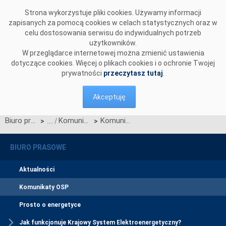
Przejdź do komentarzy
Strona wykorzystuje pliki cookies. Używamy informacji
zapisanych za pomocą cookies w celach statystycznych oraz w
celu dostosowania serwisu do indywidualnych potrzeb
użytkowników.
W przeglądarce internetowej można zmienić ustawienia
dotyczące cookies. Więcej o plikach cookies i o ochronie Twojej
prywatności
przeczytasz tutaj
.
Akceptuję
Biuro prasowe
Komunikaty OSP
Komunikat dotyczący prawa do rekompensaty za redysponowanie nierynkowe instalacji fotowoltaicznych w dniach 28, 29 i 30 czerwca oraz 1 lipca 2025 r.
>
>
BIURO PRASOWE
Aktualności
Komunikaty OSP
Prosto o energetyce
Jak funkcjonuje Krajowy System Elektroenergetyczny?