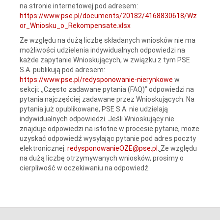
na stronie internetowej pod adresem:
https://www.pse.pl/documents/20182/4168830618/Wz
or_Wniosku_o_Rekompensate.xlsx
Ze względu na dużą liczbę składanych wniosków nie ma
możliwości udzielenia indywidualnych odpowiedzi na
każde zapytanie Wnioskujących, w związku z tym PSE
S.A. publikują pod adresem:
https://www.pse.pl/redysponowanie-nierynkowe
w
sekcji: ,,Często zadawane pytania (FAQ)” odpowiedzi na
pytania najczęściej zadawane przez Wnioskujących. Na
pytania już opublikowane, PSE S.A. nie udzielają
indywidualnych odpowiedzi. Jeśli Wnioskujący nie
znajduje odpowiedzi na istotne w procesie pytanie, może
uzyskać odpowiedź wysyłając pytanie pod adres poczty
elektronicznej:
redysponowanieOZE@pse.pl
.
Ze względu
na dużą liczbę otrzymywanych wniosków, prosimy o
cierpliwość w oczekiwaniu na odpowiedź.