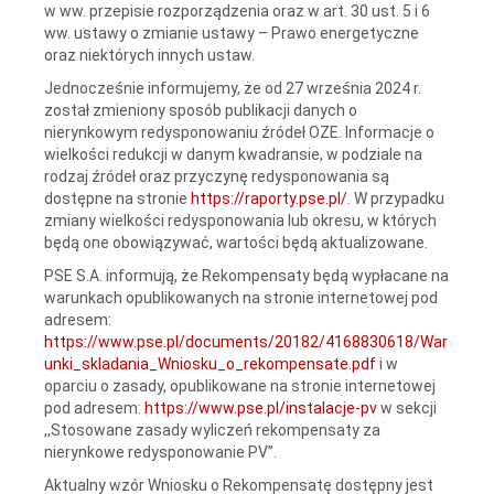
w ww. przepisie rozporządzenia oraz w art. 30 ust. 5 i 6
ww. ustawy o zmianie ustawy – Prawo energetyczne
oraz niektórych innych ustaw.
Jednocześnie informujemy, że od 27 września 2024 r.
został zmieniony sposób publikacji danych o
nierynkowym redysponowaniu źródeł OZE. Informacje o
wielkości redukcji w danym kwadransie, w podziale na
rodzaj źródeł oraz przyczynę redysponowania są
dostępne na stronie
https://raporty.pse.pl/
. W przypadku
zmiany wielkości redysponowania lub okresu, w których
będą one obowiązywać, wartości będą aktualizowane.
PSE S.A. informują, że Rekompensaty będą wypłacane na
warunkach opublikowanych na stronie internetowej pod
adresem:
https://www.pse.pl/documents/20182/4168830618/War
unki_skladania_Wniosku_o_rekompensate.pdf
i w
oparciu o zasady, opublikowane na stronie internetowej
pod adresem:
https://www.pse.pl/instalacje-pv
w sekcji
,,Stosowane zasady wyliczeń rekompensaty za
nierynkowe redysponowanie PV”.
Aktualny wzór Wniosku o Rekompensatę dostępny jest