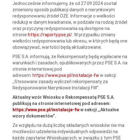
Jednocześnie informujemy, że od 27.09.2024 został
zmieniony sposób publikacji danych o nierynkowym
redysponowaniu źródeł OZE. Informacje o wielkości
redukcji w danym kwadransie, w podziale na rodzaj źródeł
oraz przyczynę redysponowania są dostępne na
stronie
https://raporty.pse.pl/
. W przypadku zmiany
wielkości redysponowania lub okresu, w których będą one
obowiązywać, wartości będą aktualizowane.
PSE S.A. informują, że Rekompensaty będą wypłacane na
warunkach i zasadach, opublikowanych przez PSE S.A. na
stronie internetowej pod
adresem:
https://www.pse.pl/instalacje-fw
w sekcji
,,Stosowane zasady wyliczeń rekompensaty za
Redysponowanie Nierynkowe Instalacji FW”.
Aktualny wzór Wniosku o Rekompensatę PSE S.A.
publikują na stronie internetowej pod adresem:
https://www.pse.pl/instalacje-fw
w sekcji ,,Aktualne
wzory dokumentów”.
Ze względu na dużą liczbę składanych wniosków nie ma
możliwości udzielenia indywidualnych odpowiedzi na
każde zapytanie Wnioskujących, w związku z tym PSE