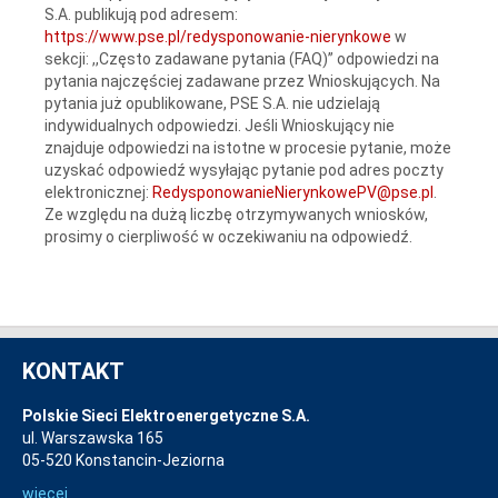
S.A. publikują pod adresem:
https://www.pse.pl/redysponowanie-nierynkowe
w
sekcji: ,,Często zadawane pytania (FAQ)” odpowiedzi na
pytania najczęściej zadawane przez Wnioskujących. Na
pytania już opublikowane, PSE S.A. nie udzielają
indywidualnych odpowiedzi. Jeśli Wnioskujący nie
znajduje odpowiedzi na istotne w procesie pytanie, może
uzyskać odpowiedź wysyłając pytanie pod adres poczty
elektronicznej:
RedysponowanieNierynkowePV@pse.pl
.
Ze względu na dużą liczbę otrzymywanych wniosków,
prosimy o cierpliwość w oczekiwaniu na odpowiedź.
KONTAKT
Polskie Sieci Elektroenergetyczne S.A.
ul. Warszawska 165
05-520 Konstancin-Jeziorna
więcej