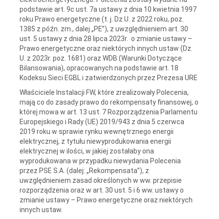
podstawie art. 9c ust. 7a ustawy z dnia 10 kwietnia 1997
roku Prawo energetyczne (t. j. Dz.U. z 2022 roku, poz.
1385 z późn. zm., dalej „PE”), z uwzględnieniem art. 30
ust. 5 ustawy z dnia 28 lipca 2023r. o zmianie ustawy –
Prawo energetyczne oraz niektórych innych ustaw (Dz.
U. z 2023r. poz. 1681) oraz WDB (Warunki Dotyczące
Bilansowania), opracowanych na podstawie art. 18
Kodeksu Sieci EGBL i zatwierdzonych przez Prezesa URE
Właściciele Instalacji FW, które zrealizowały Polecenia,
mają co do zasady prawo do rekompensaty finansowej, o
której mowa w art. 13 ust. 7 Rozporządzenia Parlamentu
Europejskiego i Rady (UE) 2019/943 z dnia 5 czerwca
2019 roku w sprawie rynku wewnętrznego energii
elektrycznej, z tytułu niewyprodukowania energii
elektrycznej w ilości, w jakiej zostałaby ona
wyprodukowana w przypadku niewydania Polecenia
przez PSE S.A. (dalej: „Rekompensata”), z
uwzględnieniem zasad określonych w ww. przepisie
rozporządzenia oraz w art. 30 ust. 5 i 6 ww. ustawy o
zmianie ustawy – Prawo energetyczne oraz niektórych
innych ustaw.