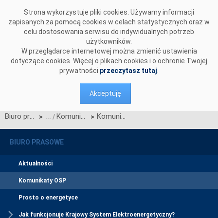
Przejdź do komentarzy
Strona wykorzystuje pliki cookies. Używamy informacji
zapisanych za pomocą cookies w celach statystycznych oraz w
celu dostosowania serwisu do indywidualnych potrzeb
użytkowników.
W przeglądarce internetowej można zmienić ustawienia
dotyczące cookies. Więcej o plikach cookies i o ochronie Twojej
prywatności
przeczytasz tutaj
.
Akceptuję
Biuro prasowe
Komunikaty OSP
Komunikat dotyczący prawa do rekompensaty za redysponowanie nierynkowe instalacji FW w dniu 17 października 2024 roku
>
>
BIURO PRASOWE
Aktualności
Komunikaty OSP
Prosto o energetyce
Jak funkcjonuje Krajowy System Elektroenergetyczny?