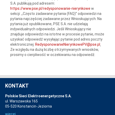
S.A. publikują pod adresem:
https://www.pse.pl/redysponowanie-nierynkowe
w
sekcji: ,,Często zadawane pytania (FAQ)” odpowiedzi na
pytania najczęściej zadawane przez Wnioskujących. Na
pytania już opublikowane, PSE S.A. nie udzielają
indywidualnych odpowiedzi. Jeśli Wnioskujący nie
znajduje odpowiedzi na istotne w procesie pytanie, może
uzyskać odpowiedź wysyłając pytanie pod adres poczty
elektronicznej:
RedysponowanieNierynkowePV@pse.pl
.
Ze względu na dużą liczbę otrzymywanych wniosków,
prosimy o cierpliwość w oczekiwaniu na odpowiedź.
KONTAKT
Polskie Sieci Elektroenergetyczne S.A.
ul. Warszawska 165
05-520 Konstancin-Jeziorna
więcej