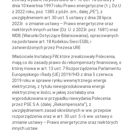
dnia 10 kwietnia 1997 roku Prawo energetyczne (t. j. Dz.U.
z 2022 roku, poz. 1385 z późn. zm., dalej „PE”), z
uwzględnieniem art. 30 ust. 5 ustawy z dnia 28 lipca
2023r. o zmianie ustawy – Prawo energetyczne oraz
niektórych innych ustaw (Dz. U. z 2023r. poz. 1681) oraz
WDB (Warunki Dotyczące Bilansowania), opracowanych
na podstawie art. 18 Kodeksu Sieci EGBL i
zatwierdzonych przez Prezesa URE
Właściciele Instalacji FW, które zrealizowały Polecenia,
mają co do zasady prawo do rekompensaty finansowej, o
której mowa w art. 13 ust. 7 Rozporządzenia Parlamentu
Europejskiego i Rady (UE) 2019/943 z dnia 5 czerwca
2019 roku w sprawie rynku wewnętrznego energii
elektrycznej, z tytułu niewyprodukowania energii
elektrycznej w ilości, w jakiej zostałaby ona
wyprodukowana w przypadku niewydania Polecenia
przez PSE S.A. (dalej: „Rekompensata”), z
uwzględnieniem zasad określonych w ww. przepisie
rozporządzenia oraz w art. 30 ust. 5 i 6 ww. ustawy o
zmianie ustawy – Prawo energetyczne oraz niektórych
innych ustaw.