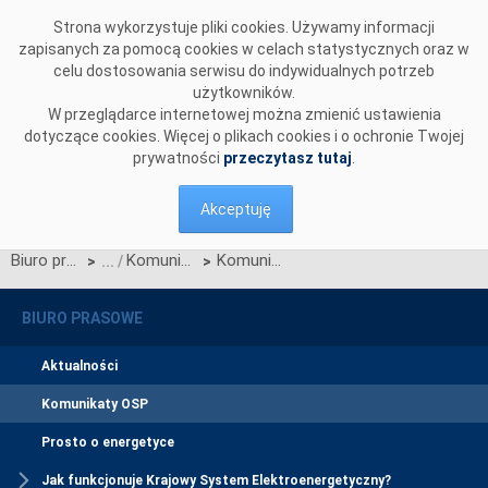
Przejdź do komentarzy
Strona wykorzystuje pliki cookies. Używamy informacji
zapisanych za pomocą cookies w celach statystycznych oraz w
celu dostosowania serwisu do indywidualnych potrzeb
użytkowników.
W przeglądarce internetowej można zmienić ustawienia
dotyczące cookies. Więcej o plikach cookies i o ochronie Twojej
prywatności
przeczytasz tutaj
.
Akceptuję
Biuro prasowe
Komunikaty OSP
Komunikat dotyczący prawa do rekompensaty za redysponowanie nierynkowe instalacji FW w dniu 18 listopada 2024 roku
>
>
BIURO PRASOWE
Aktualności
Komunikaty OSP
Prosto o energetyce
Jak funkcjonuje Krajowy System Elektroenergetyczny?