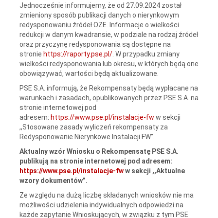
Jednocześnie informujemy, że od 27.09.2024 został
zmieniony sposób publikacji danych o nierynkowym
redysponowaniu źródeł OZE. Informacje o wielkości
redukcji w danym kwadransie, w podziale na rodzaj źródeł
oraz przyczynę redysponowania są dostępne na
stronie
https://raporty.pse.pl/
. W przypadku zmiany
wielkości redysponowania lub okresu, w których będą one
obowiązywać, wartości będą aktualizowane.
PSE S.A. informują, że Rekompensaty będą wypłacane na
warunkach i zasadach, opublikowanych przez PSE S.A. na
stronie internetowej pod
adresem:
https://www.pse.pl/instalacje-fw
w sekcji
,,Stosowane zasady wyliczeń rekompensaty za
Redysponowanie Nierynkowe Instalacji FW”.
Aktualny wzór Wniosku o Rekompensatę PSE S.A.
publikują na stronie internetowej pod adresem:
https://www.pse.pl/instalacje-fw
w sekcji ,,Aktualne
wzory dokumentów”.
Ze względu na dużą liczbę składanych wniosków nie ma
możliwości udzielenia indywidualnych odpowiedzi na
każde zapytanie Wnioskujących, w związku z tym PSE