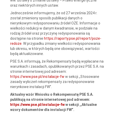
ww. ustawy o zmianie ustawy – Prawo energetyczne
oraz niektórych innych ustaw.
Jednocześnie informujemy, że od 27 września 2024 r.
został zmieniony sposób publikacji danych o
nierynkowym redysponowaniu źródeł OZE. Informacje o
wielkości redukcji w danym kwadransie, w podziale na
rodzaj źródeł oraz przyczynę redysponowania są
dostępne na stronie
https://raporty.pse.pl/report/poze-
redoze
. W przypadku zmiany wielkości redysponowania
lub okresu, w których będą one obowiązywać, wartości
będą aktualizowane.
PSE S.A. informują, że Rekompensaty będą wypłacane na
warunkach i zasadach, opublikowanych przez PSE S.A. na
stronie internetowej pod adresem:
https://www.pse.pl/instalacje-fw
w sekcji ,,Stosowane
zasady wyliczeń rekompensaty za redysponowanie
nierynkowe instalacji FW”.
Aktualny wzór Wniosku o Rekompensatę PSE S.A.
publikują na stronie internetowej pod adresem:
https://www.pse.pl/instalacje-fw
w sekcji ,,Aktualne
wzory dokumentów dla instalacji FW”.