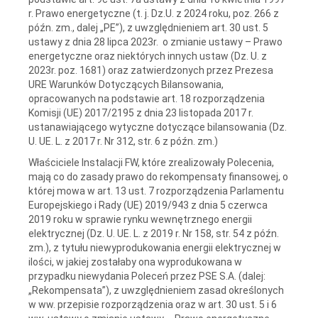
r. Prawo energetyczne (t. j. Dz.U. z 2024 roku, poz. 266 z
późn. zm., dalej „PE”), z uwzględnieniem art. 30 ust. 5
ustawy z dnia 28 lipca 2023r. o zmianie ustawy – Prawo
energetyczne oraz niektórych innych ustaw (Dz. U. z
2023r. poz. 1681) oraz zatwierdzonych przez Prezesa
URE Warunków Dotyczących Bilansowania,
opracowanych na podstawie art. 18 rozporządzenia
Komisji (UE) 2017/2195 z dnia 23 listopada 2017 r.
ustanawiającego wytyczne dotyczące bilansowania (Dz.
U. UE. L. z 2017 r. Nr 312, str. 6 z późn. zm.)
Właściciele Instalacji FW, które zrealizowały Polecenia,
mają co do zasady prawo do rekompensaty finansowej, o
której mowa w art. 13 ust. 7 rozporządzenia Parlamentu
Europejskiego i Rady (UE) 2019/943 z dnia 5 czerwca
2019 roku w sprawie rynku wewnętrznego energii
elektrycznej (Dz. U. UE. L. z 2019 r. Nr 158, str. 54 z późn.
zm.), z tytułu niewyprodukowania energii elektrycznej w
ilości, w jakiej zostałaby ona wyprodukowana w
przypadku niewydania Poleceń przez PSE S.A. (dalej:
„Rekompensata”), z uwzględnieniem zasad określonych
w ww. przepisie rozporządzenia oraz w art. 30 ust. 5 i 6