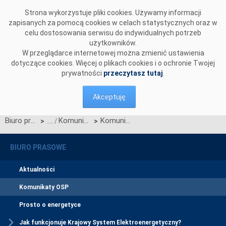
Przejdź do komentarzy
Strona wykorzystuje pliki cookies. Używamy informacji
zapisanych za pomocą cookies w celach statystycznych oraz w
celu dostosowania serwisu do indywidualnych potrzeb
użytkowników.
W przeglądarce internetowej można zmienić ustawienia
dotyczące cookies. Więcej o plikach cookies i o ochronie Twojej
prywatności
przeczytasz tutaj
.
Akceptuję
Biuro prasowe
Komunikaty OSP
Komunikat dotyczący prawa do rekompensaty za redysponowanie nierynkowe instalacji wiatrowych w dniach 10, 16 i 17 sierpnia 2025 r.
>
>
BIURO PRASOWE
Aktualności
Komunikaty OSP
Prosto o energetyce
Jak funkcjonuje Krajowy System Elektroenergetyczny?