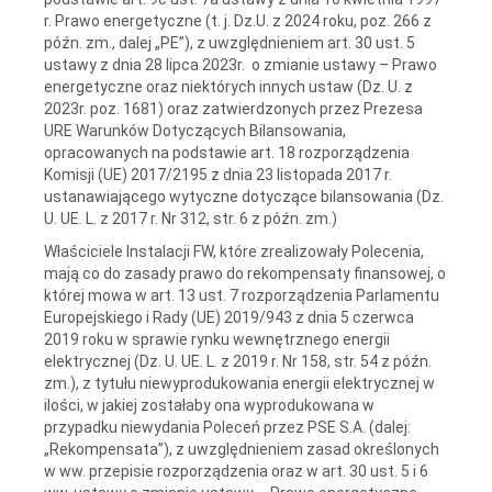
r. Prawo energetyczne (t. j. Dz.U. z 2024 roku, poz. 266 z
późn. zm., dalej „PE”), z uwzględnieniem art. 30 ust. 5
ustawy z dnia 28 lipca 2023r. o zmianie ustawy – Prawo
energetyczne oraz niektórych innych ustaw (Dz. U. z
2023r. poz. 1681) oraz zatwierdzonych przez Prezesa
URE Warunków Dotyczących Bilansowania,
opracowanych na podstawie art. 18 rozporządzenia
Komisji (UE) 2017/2195 z dnia 23 listopada 2017 r.
ustanawiającego wytyczne dotyczące bilansowania (Dz.
U. UE. L. z 2017 r. Nr 312, str. 6 z późn. zm.)
Właściciele Instalacji FW, które zrealizowały Polecenia,
mają co do zasady prawo do rekompensaty finansowej, o
której mowa w art. 13 ust. 7 rozporządzenia Parlamentu
Europejskiego i Rady (UE) 2019/943 z dnia 5 czerwca
2019 roku w sprawie rynku wewnętrznego energii
elektrycznej (Dz. U. UE. L. z 2019 r. Nr 158, str. 54 z późn.
zm.), z tytułu niewyprodukowania energii elektrycznej w
ilości, w jakiej zostałaby ona wyprodukowana w
przypadku niewydania Poleceń przez PSE S.A. (dalej:
„Rekompensata”), z uwzględnieniem zasad określonych
w ww. przepisie rozporządzenia oraz w art. 30 ust. 5 i 6