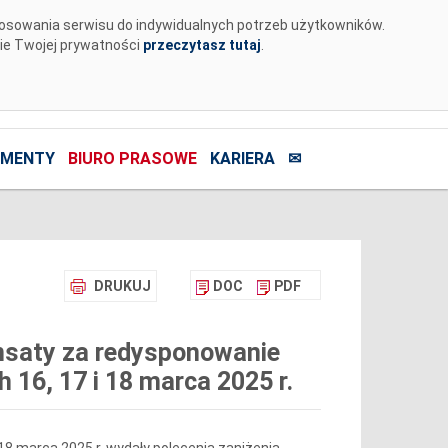
tosowania serwisu do indywidualnych potrzeb użytkowników.
nie Twojej prywatności
przeczytasz tutaj
.
MENTY
BIURO PRASOWE
KARIERA
✉
DRUKUJ
DOC
PDF
nsaty za redysponowanie
 16, 17 i 18 marca 2025 r.
i 18 marca 2025 r. wydały polecenia zaniżenia