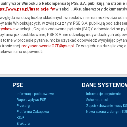
ualny wzór Wniosku o Rekompensatę PSE S.A. publikują na stronie 
ps://www.pse.pl/instalacje-fw
w sekcji ,,Aktualne wzory dokumentów
względu na dużą liczbę składanych wniosków nie ma możliwości udzie
ytanie Wnioskujących, w związku z tym PSE S.A. publikują pod adres
erynkowe
w sekcji: ,,Często zadawane pytania (FAQ)” odpowiedzi na py
pytania już opublikowane, PSE S.A. nie udzielają indywidualnych odpow
istotne w procesie pytanie, może uzyskać odpowiedź wysyłając pytan
ktronicznej:
redysponowanieOZE@pse.pl
. Ze względu na dużą liczbę
ekiwaniu na odpowiedź.
PSE
DANE SYSTEMO
Informacje podstawowe
Informacje o systemie
Raport wpływu PSE
Schemat sieci
Przetargi
Zapotrzebowanie mocy K
Platforma Zakupowa
Nowa strona z danymi KSE
KSeF
Efaktura