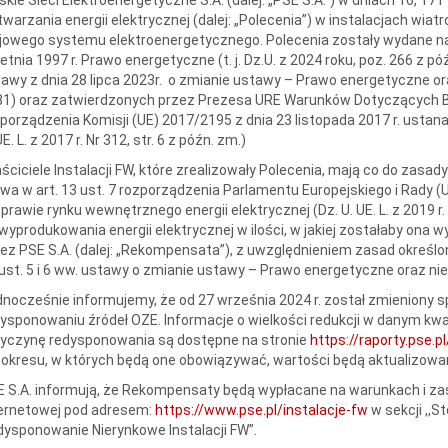
warzania energii elektrycznej (dalej: „Polecenia”) w instalacjach wiat
jowego systemu elektroenergetycznego. Polecenia zostały wydane na 
etnia 1997 r. Prawo energetyczne (t. j. Dz.U. z 2024 roku, poz. 266 z póź
awy z dnia 28 lipca 2023r. o zmianie ustawy – Prawo energetyczne ora
1) oraz zatwierdzonych przez Prezesa URE Warunków Dotyczących Bi
porządzenia Komisji (UE) 2017/2195 z dnia 23 listopada 2017 r. usta
UE. L. z 2017 r. Nr 312, str. 6 z późn. zm.)
ściciele Instalacji FW, które zrealizowały Polecenia, mają co do zasa
a w art. 13 ust. 7 rozporządzenia Parlamentu Europejskiego i Rady (
prawie rynku wewnętrznego energii elektrycznej (Dz. U. UE. L. z 2019 r. N
wyprodukowania energii elektrycznej w ilości, w jakiej zostałaby on
ez PSE S.A. (dalej: „Rekompensata”), z uwzględnieniem zasad określo
ust. 5 i 6 ww. ustawy o zmianie ustawy – Prawo energetyczne oraz ni
nocześnie informujemy, że od 27 września 2024 r. został zmieniony 
ysponowaniu źródeł OZE. Informacje o wielkości redukcji w danym kwad
zyczynę redysponowania są dostępne na stronie
https://raporty.pse.pl
 okresu, w których będą one obowiązywać, wartości będą aktualizowa
 S.A. informują, że Rekompensaty będą wypłacane na warunkach i zas
ternetowej pod adresem:
https://www.pse.pl/instalacje-fw
w sekcji ,,
ysponowanie Nierynkowe Instalacji FW”.