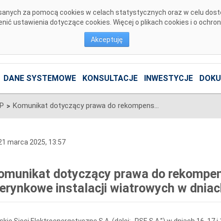
pisanych za pomocą cookies w celach statystycznych oraz w celu dos
ić ustawienia dotyczące cookies. Więcej o plikach cookies i o ochro
Akceptuję
DANE SYSTEMOWE
KONSULTACJE
INWESTYCJE
DOKU
SP
Komunikat dotyczący prawa do rekompensaty za redysponowanie nierynkowe instalacji wiatrowych w dniach 16, 17 i 18 marca 2025 r.
>
1 marca 2025, 13:57
omunikat dotyczący prawa do rekompe
ierynkowe instalacji wiatrowych w dniach
skie Sieci Elektroenergetyczne S.A. (dalej: „PSE S.A.”) w dniach 16, 17 