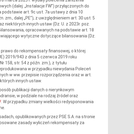
rowych (dalej: „Instalacje FW”) przyłączonych do
podstawie art. 9c ust. 7a ustawy z dnia 10
n. zm., dalej „PE”), z uwzględnieniem art. 30 ust. 5
z niektórych innych ustaw (Dz. U. z 2023r. poz.
lansowania, opracowanych na podstawie art. 18
nawiającego wytyczne dotyczące bilansowania (Dz.
dy prawo do rekompensaty finansowej, o której
UE) 2019/943 z dnia 5 czerwca 2019 roku
r 158, str. 54 z późn. zm.), z tytułu
a wyprodukowana w przypadku niewydania Poleceń
nych w ww. przepisie rozporządzenia oraz w art.
ektórych innych ustaw.
sposób publikacji danych o nierynkowym
ransie, w podziale na rodzaj źródeł oraz
/
. W przypadku zmiany wielkości redysponowania
ne.
adach, opublikowanych przez PSE S.A. na stronie
Stosowane zasady wyliczeń rekompensaty za