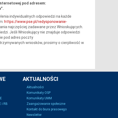
internetowej pod adresem:
”.
lenia indywidualnych odpowiedzi na każde
em:
https://www.pse.pl/redysponowanie-
tania najczęściej zadawane przez Wnioskujących.
iedzi. Jeśli Wnioskujący nie znajduje odpowiedzi
ie pod adres poczty
 otrzymywanych wniosków, prosimy o cierpliwość w
WE
AKTUALNOŚCI
Aktualności
Komunikaty OSP
SE
Komunikaty UMM
 i RB
Zaangażowanie społeczne
Kontakt do biura prasowego
Newsletter