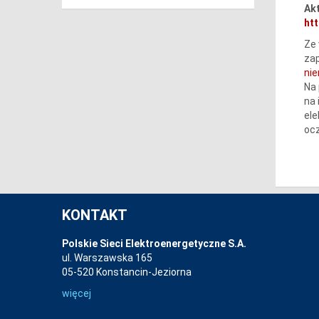
Akt
htt
Ze 
zap
ni
Na 
na 
ele
ocz
KONTAKT
Polskie Sieci Elektroenergetyczne S.A.
ul. Warszawska 165
05-520 Konstancin-Jeziorna
więcej