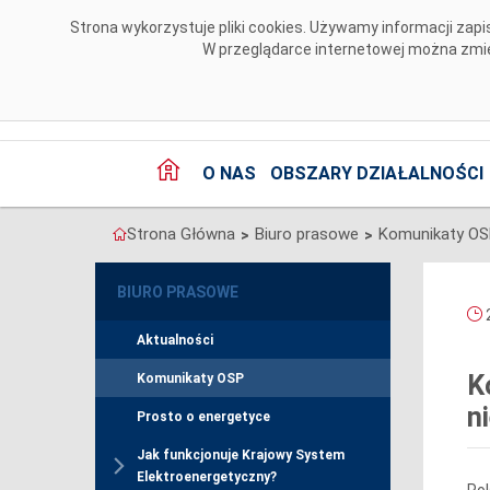
Przejdź do komentarzy
Strona wykorzystuje pliki cookies. Używamy informacji za
W przeglądarce internetowej można zmien
O NAS
OBSZARY DZIAŁALNOŚCI
Strona Główna
Biuro prasowe
Komunikaty O
>
>
BIURO PRASOWE
2
Aktualności
K
Komunikaty OSP
n
Prosto o energetyce
Jak funkcjonuje Krajowy System
Elektroenergetyczny?
Pol