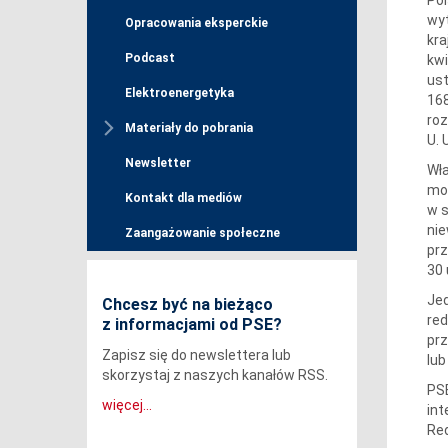
wyt
Opracowania eksperckie
kra
Podcast
kwi
ust
Elektroenergetyka
168
roz
Materiały do pobrania
U. 
Newsletter
Wła
mow
Kontakt dla mediów
w s
nie
Zaangażowanie społeczne
prz
30 
Jed
Chcesz być na bieżąco
red
z informacjami od PSE?
pr
Zapisz się do newslettera lub
lub
skorzystaj z naszych kanałów RSS.
PSE
więcej...
in
Red