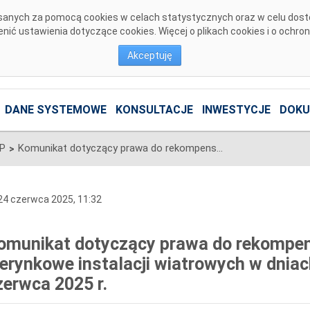
pisanych za pomocą cookies w celach statystycznych oraz w celu dos
ić ustawienia dotyczące cookies. Więcej o plikach cookies i o ochro
Akceptuję
DANE SYSTEMOWE
KONSULTACJE
INWESTYCJE
DOKU
SP
Komunikat dotyczący prawa do rekompensaty za redysponowanie nierynkowe instalacji wiatrowych w dniach 17, 18, 19, 20, 21 i 23 czerwca 2025 r.
>
4 czerwca 2025, 11:32
omunikat dotyczący prawa do rekompe
ierynkowe instalacji wiatrowych w dniach 
zerwca 2025 r.