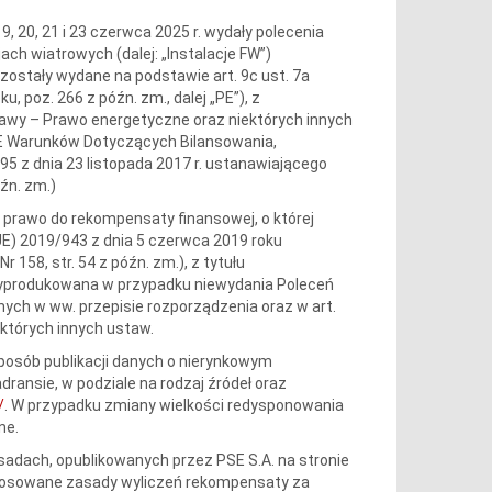
19, 20, 21 i 23 czerwca 2025 r. wydały polecenia
jach wiatrowych (dalej: „Instalacje FW”)
ostały wydane na podstawie art. 9c ust. 7a
u, poz. 266 z późn. zm., dalej „PE”), z
stawy – Prawo energetyczne oraz niektórych innych
URE Warunków Dotyczących Bilansowania,
5 z dnia 23 listopada 2017 r. ustanawiającego
óźn. zm.)
dy prawo do rekompensaty finansowej, o której
UE) 2019/943 z dnia 5 czerwca 2019 roku
r 158, str. 54 z późn. zm.), z tytułu
a wyprodukowana w przypadku niewydania Poleceń
nych w ww. przepisie rozporządzenia oraz w art.
ektórych innych ustaw.
sposób publikacji danych o nierynkowym
ransie, w podziale na rodzaj źródeł oraz
/
. W przypadku zmiany wielkości redysponowania
ne.
adach, opublikowanych przez PSE S.A. na stronie
Stosowane zasady wyliczeń rekompensaty za