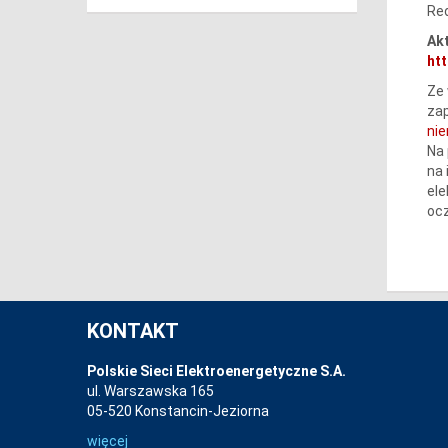
Red
Akt
htt
Ze 
zap
ni
Na 
na 
ele
ocz
KONTAKT
Polskie Sieci Elektroenergetyczne S.A.
ul. Warszawska 165
05-520 Konstancin-Jeziorna
więcej