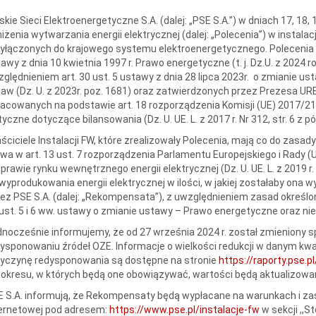
skie Sieci Elektroenergetyczne S.A. (dalej: „PSE S.A.”) w dniach 17, 18, 
iżenia wytwarzania energii elektrycznej (dalej: „Polecenia”) w instalac
yłączonych do krajowego systemu elektroenergetycznego. Polecenia z
awy z dnia 10 kwietnia 1997 r. Prawo energetyczne (t. j. Dz.U. z 2024 rok
ględnieniem art. 30 ust. 5 ustawy z dnia 28 lipca 2023r. o zmianie u
aw (Dz. U. z 2023r. poz. 1681) oraz zatwierdzonych przez Prezesa 
acowanych na podstawie art. 18 rozporządzenia Komisji (UE) 2017/219
yczne dotyczące bilansowania (Dz. U. UE. L. z 2017 r. Nr 312, str. 6 z p
ściciele Instalacji FW, które zrealizowały Polecenia, mają co do zasa
a w art. 13 ust. 7 rozporządzenia Parlamentu Europejskiego i Rady (
prawie rynku wewnętrznego energii elektrycznej (Dz. U. UE. L. z 2019 r. N
wyprodukowania energii elektrycznej w ilości, w jakiej zostałaby on
ez PSE S.A. (dalej: „Rekompensata”), z uwzględnieniem zasad określo
ust. 5 i 6 ww. ustawy o zmianie ustawy – Prawo energetyczne oraz ni
nocześnie informujemy, że od 27 września 2024 r. został zmieniony 
ysponowaniu źródeł OZE. Informacje o wielkości redukcji w danym kwad
zyczynę redysponowania są dostępne na stronie
https://raporty.pse.pl
 okresu, w których będą one obowiązywać, wartości będą aktualizowa
 S.A. informują, że Rekompensaty będą wypłacane na warunkach i zas
ternetowej pod adresem:
https://www.pse.pl/instalacje-fw
w sekcji ,,