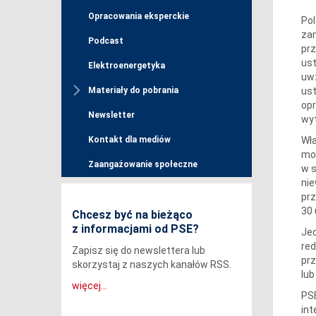
Opracowania eksperckie
Pol
zan
Podcast
prz
ust
Elektroenergetyka
uwz
ust
Materiały do pobrania
opr
Newsletter
wyt
Wła
Kontakt dla mediów
mow
Zaangażowanie społeczne
w s
nie
prz
30 
Chcesz być na bieżąco
z informacjami od PSE?
Jed
red
Zapisz się do newslettera lub
pr
skorzystaj z naszych kanałów RSS.
lub
więcej...
PSE
in