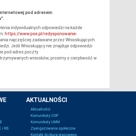
internetowej pod adresem:
”.
lenia indywidualnych odpowiedzi na każde
em:
https://www.pse.pl/redysponowanie-
tania najczęściej zadawane przez Wnioskujących.
iedzi. Jeśli Wnioskujący nie znajduje odpowiedzi
ie pod adres poczty
 otrzymywanych wniosków, prosimy o cierpliwość w
WE
AKTUALNOŚCI
Aktualności
Komunikaty OSP
SE
Komunikaty UMM
 i RB
Zaangażowanie społeczne
Kontakt do biura prasowego