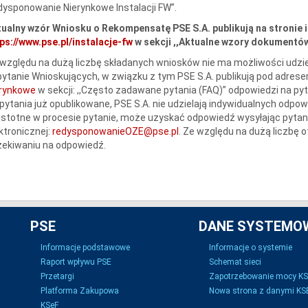
ysponowanie Nierynkowe Instalacji FW”.
ualny wzór Wniosku o Rekompensatę PSE S.A. publikują na stronie 
ps://www.pse.pl/instalacje-fw
w sekcji ,,Aktualne wzory dokumentów
względu na dużą liczbę składanych wniosków nie ma możliwości udzie
ytanie Wnioskujących, w związku z tym PSE S.A. publikują pod adres
erynkowe
w sekcji: ,,Często zadawane pytania (FAQ)” odpowiedzi na py
pytania już opublikowane, PSE S.A. nie udzielają indywidualnych odpow
istotne w procesie pytanie, może uzyskać odpowiedź wysyłając pytan
ktronicznej:
redysponowanieOZE@pse.pl
. Ze względu na dużą liczbę
ekiwaniu na odpowiedź.
PSE
DANE SYSTEMO
Informacje podstawowe
Informacje o systemie
Raport wpływu PSE
Schemat sieci
Przetargi
Zapotrzebowanie mocy K
Platforma Zakupowa
Nowa strona z danymi KSE
KSeF