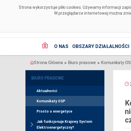
Przejdź do komentarzy
Strona wykorzystuje pliki cookies. Używamy informacji za
W przeglądarce internetowej można zmien
O NAS
OBSZARY DZIAŁALNOŚCI
Strona Główna
Biuro prasowe
Komunikaty O
>
>
BIURO PRASOWE
2
Aktualności
K
Komunikaty OSP
n
Prosto o energetyce
c
Jak funkcjonuje Krajowy System
Elektroenergetyczny?