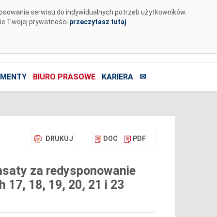
tosowania serwisu do indywidualnych potrzeb użytkowników.
nie Twojej prywatności
przeczytasz tutaj
.
MENTY
BIURO PRASOWE
KARIERA
✉
DRUKUJ
DOC
PDF
nsaty za redysponowanie
17, 18, 19, 20, 21 i 23