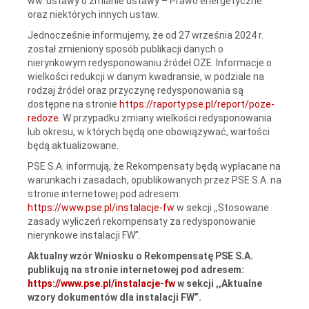
ww. ustawy o zmianie ustawy – Prawo energetyczne
oraz niektórych innych ustaw.
Jednocześnie informujemy, że od 27 września 2024 r.
został zmieniony sposób publikacji danych o
nierynkowym redysponowaniu źródeł OZE. Informacje o
wielkości redukcji w danym kwadransie, w podziale na
rodzaj źródeł oraz przyczynę redysponowania są
dostępne na stronie
https://raporty.pse.pl/report/poze-
redoze
. W przypadku zmiany wielkości redysponowania
lub okresu, w których będą one obowiązywać, wartości
będą aktualizowane.
PSE S.A. informują, że Rekompensaty będą wypłacane na
warunkach i zasadach, opublikowanych przez PSE S.A. na
stronie internetowej pod adresem:
https://www.pse.pl/instalacje-fw
w sekcji ,,Stosowane
zasady wyliczeń rekompensaty za redysponowanie
nierynkowe instalacji FW”.
Aktualny wzór Wniosku o Rekompensatę PSE S.A.
publikują na stronie internetowej pod adresem:
https://www.pse.pl/instalacje-fw
w sekcji ,,Aktualne
wzory dokumentów dla instalacji FW”.