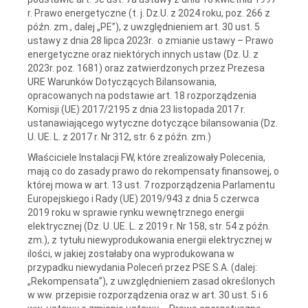
r. Prawo energetyczne (t. j. Dz.U. z 2024 roku, poz. 266 z
późn. zm., dalej „PE”), z uwzględnieniem art. 30 ust. 5
ustawy z dnia 28 lipca 2023r. o zmianie ustawy – Prawo
energetyczne oraz niektórych innych ustaw (Dz. U. z
2023r. poz. 1681) oraz zatwierdzonych przez Prezesa
URE Warunków Dotyczących Bilansowania,
opracowanych na podstawie art. 18 rozporządzenia
Komisji (UE) 2017/2195 z dnia 23 listopada 2017 r.
ustanawiającego wytyczne dotyczące bilansowania (Dz.
U. UE. L. z 2017 r. Nr 312, str. 6 z późn. zm.)
Właściciele Instalacji FW, które zrealizowały Polecenia,
mają co do zasady prawo do rekompensaty finansowej, o
której mowa w art. 13 ust. 7 rozporządzenia Parlamentu
Europejskiego i Rady (UE) 2019/943 z dnia 5 czerwca
2019 roku w sprawie rynku wewnętrznego energii
elektrycznej (Dz. U. UE. L. z 2019 r. Nr 158, str. 54 z późn.
zm.), z tytułu niewyprodukowania energii elektrycznej w
ilości, w jakiej zostałaby ona wyprodukowana w
przypadku niewydania Poleceń przez PSE S.A. (dalej:
„Rekompensata”), z uwzględnieniem zasad określonych
w ww. przepisie rozporządzenia oraz w art. 30 ust. 5 i 6