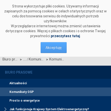
Przejdź do komentarzy
Strona wykorzystuje pliki cookies. Używamy informacji
zapisanych za pomocą cookies w celach statystycznych oraz w
celu dostosowania serwisu do indywidualnych potrzeb
użytkowników.
W przeglądarce internetowej można zmienić ustawienia
dotyczące cookies. Więcej o plikach cookies i o ochronie Twojej
prywatności
przeczytasz tutaj
.
Akceptuję
Biuro prasowe
Komunikaty OSP
Komunikat dotyczący prawa do rekompensaty za redysponowanie nierynkowe instalacji wiatrowych w dniach 18 i 20 października 2025
>
>
BIURO PRASOWE
Aktualności
Komunikaty OSP
Prosto o energetyce
Jak funkcjonuje Krajowy System Elektroenergetyczny?