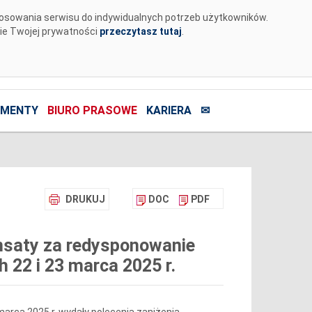
tosowania serwisu do indywidualnych potrzeb użytkowników.
nie Twojej prywatności
przeczytasz tutaj
.
MENTY
BIURO PRASOWE
KARIERA
✉
DRUKUJ
DOC
PDF
nsaty za redysponowanie
h 22 i 23 marca 2025 r.
3 marca 2025 r. wydały polecenia zaniżenia