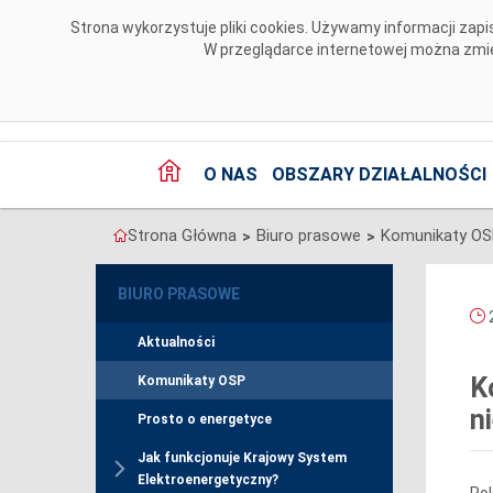
Przejdź do komentarzy
Strona wykorzystuje pliki cookies. Używamy informacji za
W przeglądarce internetowej można zmien
O NAS
OBSZARY DZIAŁALNOŚCI
Strona Główna
Biuro prasowe
Komunikaty O
>
>
BIURO PRASOWE
2
Aktualności
K
Komunikaty OSP
n
Prosto o energetyce
Jak funkcjonuje Krajowy System
Elektroenergetyczny?
Pol