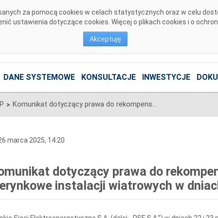
pisanych za pomocą cookies w celach statystycznych oraz w celu dos
ić ustawienia dotyczące cookies. Więcej o plikach cookies i o ochro
Akceptuję
DANE SYSTEMOWE
KONSULTACJE
INWESTYCJE
DOKU
SP
Komunikat dotyczący prawa do rekompensaty za redysponowanie nierynkowe instalacji wiatrowych w dniach 22 i 23 marca 2025 r.
>
6 marca 2025, 14:20
omunikat dotyczący prawa do rekompe
ierynkowe instalacji wiatrowych w dniac
skie Sieci Elektroenergetyczne S.A. (dalej: „PSE S.A.”) w dniach 22 i 2