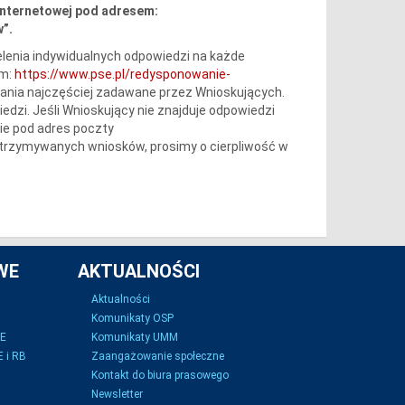
internetowej pod adresem:
”.
lenia indywidualnych odpowiedzi na każde
em:
https://www.pse.pl/redysponowanie-
tania najczęściej zadawane przez Wnioskujących.
iedzi. Jeśli Wnioskujący nie znajduje odpowiedzi
ie pod adres poczty
 otrzymywanych wniosków, prosimy o cierpliwość w
WE
AKTUALNOŚCI
Aktualności
Komunikaty OSP
SE
Komunikaty UMM
 i RB
Zaangażowanie społeczne
Kontakt do biura prasowego
Newsletter