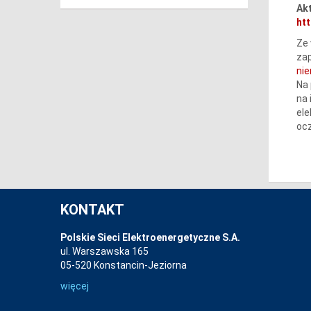
Akt
htt
Ze 
zap
ni
Na 
na 
ele
ocz
KONTAKT
Polskie Sieci Elektroenergetyczne S.A.
ul. Warszawska 165
05-520 Konstancin-Jeziorna
więcej