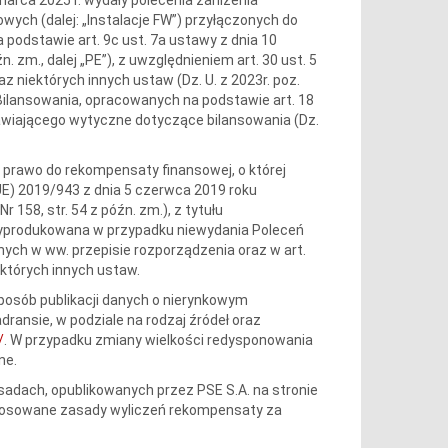
rowych (dalej: „Instalacje FW”) przyłączonych do
podstawie art. 9c ust. 7a ustawy z dnia 10
n. zm., dalej „PE”), z uwzględnieniem art. 30 ust. 5
z niektórych innych ustaw (Dz. U. z 2023r. poz.
lansowania, opracowanych na podstawie art. 18
nawiającego wytyczne dotyczące bilansowania (Dz.
dy prawo do rekompensaty finansowej, o której
UE) 2019/943 z dnia 5 czerwca 2019 roku
r 158, str. 54 z późn. zm.), z tytułu
a wyprodukowana w przypadku niewydania Poleceń
nych w ww. przepisie rozporządzenia oraz w art.
ektórych innych ustaw.
sposób publikacji danych o nierynkowym
ransie, w podziale na rodzaj źródeł oraz
/
. W przypadku zmiany wielkości redysponowania
ne.
adach, opublikowanych przez PSE S.A. na stronie
Stosowane zasady wyliczeń rekompensaty za