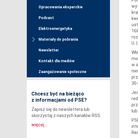
wyt
Opracowania eksperckie
kra
Podcast
kwi
ust
Elektroenergetyka
168
roz
Materiały do pobrania
U. 
Newsletter
Wła
mow
Kontakt dla mediów
w s
nie
Zaangażowanie społeczne
prz
30 
Jed
Chcesz być na bieżąco
red
z informacjami od PSE?
pr
Zapisz się do newslettera lub
lub
skorzystaj z naszych kanałów RSS.
PSE
więcej...
in
Red