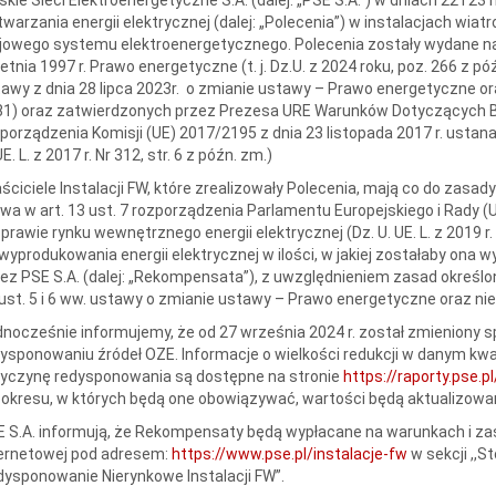
warzania energii elektrycznej (dalej: „Polecenia”) w instalacjach wiat
jowego systemu elektroenergetycznego. Polecenia zostały wydane na 
etnia 1997 r. Prawo energetyczne (t. j. Dz.U. z 2024 roku, poz. 266 z póź
awy z dnia 28 lipca 2023r. o zmianie ustawy – Prawo energetyczne ora
1) oraz zatwierdzonych przez Prezesa URE Warunków Dotyczących Bi
porządzenia Komisji (UE) 2017/2195 z dnia 23 listopada 2017 r. usta
UE. L. z 2017 r. Nr 312, str. 6 z późn. zm.)
ściciele Instalacji FW, które zrealizowały Polecenia, mają co do zasa
a w art. 13 ust. 7 rozporządzenia Parlamentu Europejskiego i Rady (
prawie rynku wewnętrznego energii elektrycznej (Dz. U. UE. L. z 2019 r. N
wyprodukowania energii elektrycznej w ilości, w jakiej zostałaby on
ez PSE S.A. (dalej: „Rekompensata”), z uwzględnieniem zasad określo
ust. 5 i 6 ww. ustawy o zmianie ustawy – Prawo energetyczne oraz ni
nocześnie informujemy, że od 27 września 2024 r. został zmieniony 
ysponowaniu źródeł OZE. Informacje o wielkości redukcji w danym kwad
zyczynę redysponowania są dostępne na stronie
https://raporty.pse.pl
 okresu, w których będą one obowiązywać, wartości będą aktualizowa
 S.A. informują, że Rekompensaty będą wypłacane na warunkach i zas
ternetowej pod adresem:
https://www.pse.pl/instalacje-fw
w sekcji ,,
ysponowanie Nierynkowe Instalacji FW”.