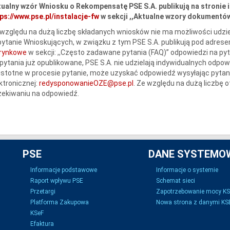
ualny wzór Wniosku o Rekompensatę PSE S.A. publikują na stronie 
ps://www.pse.pl/instalacje-fw
w sekcji ,,Aktualne wzory dokumentów
względu na dużą liczbę składanych wniosków nie ma możliwości udzie
ytanie Wnioskujących, w związku z tym PSE S.A. publikują pod adres
erynkowe
w sekcji: ,,Często zadawane pytania (FAQ)” odpowiedzi na py
pytania już opublikowane, PSE S.A. nie udzielają indywidualnych odpow
istotne w procesie pytanie, może uzyskać odpowiedź wysyłając pytan
ktronicznej:
redysponowanieOZE@pse.pl
. Ze względu na dużą liczbę
ekiwaniu na odpowiedź.
PSE
DANE SYSTEMO
Informacje podstawowe
Informacje o systemie
Raport wpływu PSE
Schemat sieci
Przetargi
Zapotrzebowanie mocy K
Platforma Zakupowa
Nowa strona z danymi KSE
KSeF
Efaktura