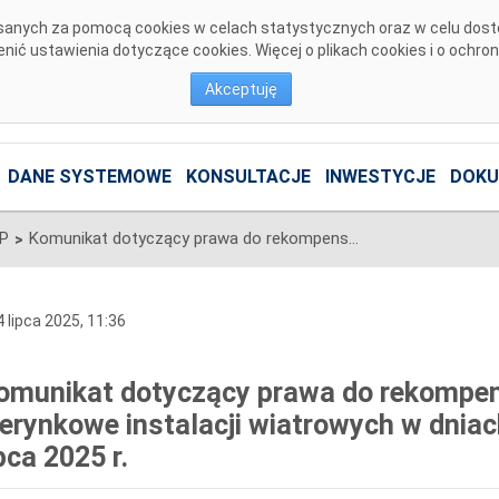
pisanych za pomocą cookies w celach statystycznych oraz w celu dos
ić ustawienia dotyczące cookies. Więcej o plikach cookies i o ochro
Akceptuję
DANE SYSTEMOWE
KONSULTACJE
INWESTYCJE
DOKU
SP
Komunikat dotyczący prawa do rekompensaty za redysponowanie nierynkowe instalacji wiatrowych w dniach 28, 29 i 30 czerwca oraz 1 lipca 2025 r.
>
 lipca 2025, 11:36
omunikat dotyczący prawa do rekompe
ierynkowe instalacji wiatrowych w dniac
pca 2025 r.