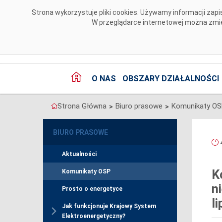
Przejdź do komentarzy
Strona wykorzystuje pliki cookies. Używamy informacji za
W przeglądarce internetowej można zmien
O NAS
OBSZARY DZIAŁALNOŚCI
Strona Główna
Biuro prasowe
Komunikaty O
>
>
BIURO PRASOWE
4
Aktualności
K
Komunikaty OSP
n
Prosto o energetyce
li
Jak funkcjonuje Krajowy System
Elektroenergetyczny?