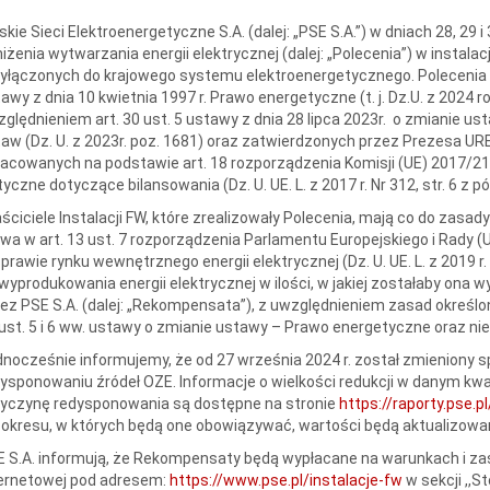
skie Sieci Elektroenergetyczne S.A. (dalej: „PSE S.A.”) w dniach 28, 29 
iżenia wytwarzania energii elektrycznej (dalej: „Polecenia”) w instalac
yłączonych do krajowego systemu elektroenergetycznego. Polecenia z
awy z dnia 10 kwietnia 1997 r. Prawo energetyczne (t. j. Dz.U. z 2024 rok
ględnieniem art. 30 ust. 5 ustawy z dnia 28 lipca 2023r. o zmianie u
aw (Dz. U. z 2023r. poz. 1681) oraz zatwierdzonych przez Prezesa 
acowanych na podstawie art. 18 rozporządzenia Komisji (UE) 2017/219
yczne dotyczące bilansowania (Dz. U. UE. L. z 2017 r. Nr 312, str. 6 z p
ściciele Instalacji FW, które zrealizowały Polecenia, mają co do zasa
a w art. 13 ust. 7 rozporządzenia Parlamentu Europejskiego i Rady (
prawie rynku wewnętrznego energii elektrycznej (Dz. U. UE. L. z 2019 r. N
wyprodukowania energii elektrycznej w ilości, w jakiej zostałaby on
ez PSE S.A. (dalej: „Rekompensata”), z uwzględnieniem zasad określo
ust. 5 i 6 ww. ustawy o zmianie ustawy – Prawo energetyczne oraz ni
nocześnie informujemy, że od 27 września 2024 r. został zmieniony 
ysponowaniu źródeł OZE. Informacje o wielkości redukcji w danym kwad
zyczynę redysponowania są dostępne na stronie
https://raporty.pse.pl
 okresu, w których będą one obowiązywać, wartości będą aktualizowa
 S.A. informują, że Rekompensaty będą wypłacane na warunkach i zas
ternetowej pod adresem:
https://www.pse.pl/instalacje-fw
w sekcji ,,