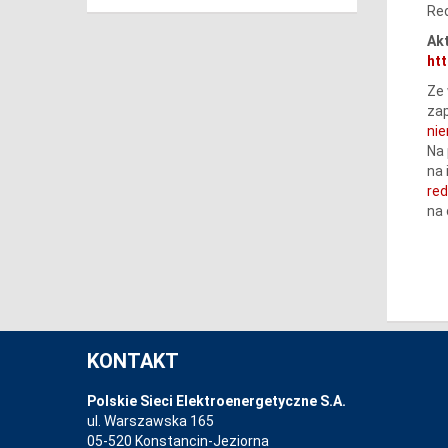
Red
Akt
htt
Ze 
zap
ni
Na 
na 
re
na
KONTAKT
Polskie Sieci Elektroenergetyczne S.A.
ul. Warszawska 165
05-520 Konstancin-Jeziorna