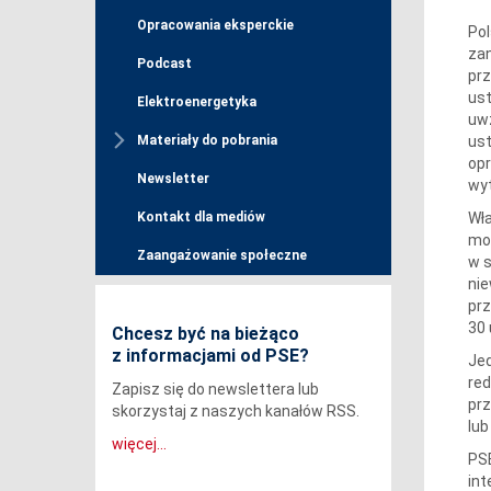
Opracowania eksperckie
Pol
zan
Podcast
prz
ust
Elektroenergetyka
uwz
ust
Materiały do pobrania
opr
Newsletter
wyt
Wła
Kontakt dla mediów
mow
Zaangażowanie społeczne
w s
nie
prz
30 
Chcesz być na bieżąco
z informacjami od PSE?
Jed
red
Zapisz się do newslettera lub
pr
skorzystaj z naszych kanałów RSS.
lub
więcej...
PSE
in