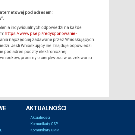
internetowej pod adresem:
”.
lenia indywidualnych odpowiedzi na każde
em:
https://www.pse.pl/redysponowanie-
tania najczęściej zadawane przez Wnioskujących.
iedzi. Jeśli Wnioskujący nie znajduje odpowiedzi
e pod adres poczty elektronicznej:
wniosków, prosimy o cierpliwość w oczekiwaniu
WE
AKTUALNOŚCI
Aktualności
Komunikaty OSP
SE
Komunikaty UMM