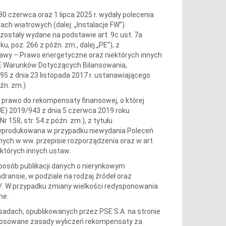
i 30 czerwca oraz 1 lipca 2025 r. wydały polecenia
jach wiatrowych (dalej: „Instalacje FW”)
ostały wydane na podstawie art. 9c ust. 7a
u, poz. 266 z późn. zm., dalej „PE”), z
stawy – Prawo energetyczne oraz niektórych innych
URE Warunków Dotyczących Bilansowania,
5 z dnia 23 listopada 2017 r. ustanawiającego
óźn. zm.)
dy prawo do rekompensaty finansowej, o której
UE) 2019/943 z dnia 5 czerwca 2019 roku
r 158, str. 54 z późn. zm.), z tytułu
a wyprodukowana w przypadku niewydania Poleceń
nych w ww. przepisie rozporządzenia oraz w art.
ektórych innych ustaw.
sposób publikacji danych o nierynkowym
ransie, w podziale na rodzaj źródeł oraz
/
. W przypadku zmiany wielkości redysponowania
ne.
adach, opublikowanych przez PSE S.A. na stronie
Stosowane zasady wyliczeń rekompensaty za