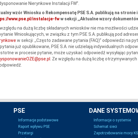
ysponowanie Nierynkowe Instalacji FW”.
ualny wzór Wniosku o Rekompensatę PSE S.A. publikują na stronie 
ps://www.pse.pl/instalacje-fw
w sekcji ,,Aktualne wzory dokumentów
względu na dużą liczbę składanych wniosków nie ma możliwości udzie
ytanie Wnioskujących, w związku z tym PSE S.A. publikują pod adres
erynkowe
w sekcji: ,,Często zadawane pytania (FAQ)” odpowiedzi na py
pytania już opublikowane, PSE S.A. nie udzielają indywidualnych odpow
istotne w procesie pytanie, może uzyskać odpowiedź wysyłając pytani
dysponowanieOZE@pse.pl
. Ze względu na dużą liczbę otrzymywanych 
 odpowiedź.
PSE
DANE SYSTEMO
Informacje podstawowe
Informacje o systemie
Raport wpływu PSE
Schemat sieci
Przetargi
Zapotrzebowanie mocy K