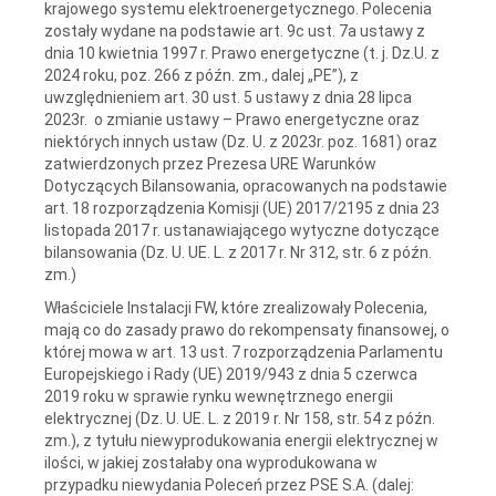
krajowego systemu elektroenergetycznego. Polecenia
zostały wydane na podstawie art. 9c ust. 7a ustawy z
dnia 10 kwietnia 1997 r. Prawo energetyczne (t. j. Dz.U. z
2024 roku, poz. 266 z późn. zm., dalej „PE”), z
uwzględnieniem art. 30 ust. 5 ustawy z dnia 28 lipca
2023r. o zmianie ustawy – Prawo energetyczne oraz
niektórych innych ustaw (Dz. U. z 2023r. poz. 1681) oraz
zatwierdzonych przez Prezesa URE Warunków
Dotyczących Bilansowania, opracowanych na podstawie
art. 18 rozporządzenia Komisji (UE) 2017/2195 z dnia 23
listopada 2017 r. ustanawiającego wytyczne dotyczące
bilansowania (Dz. U. UE. L. z 2017 r. Nr 312, str. 6 z późn.
zm.)
Właściciele Instalacji FW, które zrealizowały Polecenia,
mają co do zasady prawo do rekompensaty finansowej, o
której mowa w art. 13 ust. 7 rozporządzenia Parlamentu
Europejskiego i Rady (UE) 2019/943 z dnia 5 czerwca
2019 roku w sprawie rynku wewnętrznego energii
elektrycznej (Dz. U. UE. L. z 2019 r. Nr 158, str. 54 z późn.
zm.), z tytułu niewyprodukowania energii elektrycznej w
ilości, w jakiej zostałaby ona wyprodukowana w
przypadku niewydania Poleceń przez PSE S.A. (dalej: