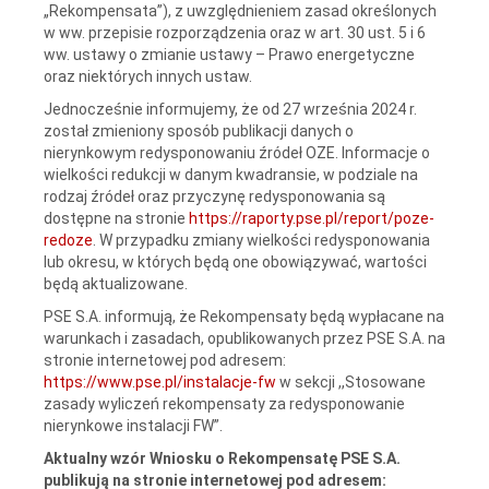
„Rekompensata”), z uwzględnieniem zasad określonych
w ww. przepisie rozporządzenia oraz w art. 30 ust. 5 i 6
ww. ustawy o zmianie ustawy – Prawo energetyczne
oraz niektórych innych ustaw.
Jednocześnie informujemy, że od 27 września 2024 r.
został zmieniony sposób publikacji danych o
nierynkowym redysponowaniu źródeł OZE. Informacje o
wielkości redukcji w danym kwadransie, w podziale na
rodzaj źródeł oraz przyczynę redysponowania są
dostępne na stronie
https://raporty.pse.pl/report/poze-
redoze
. W przypadku zmiany wielkości redysponowania
lub okresu, w których będą one obowiązywać, wartości
będą aktualizowane.
PSE S.A. informują, że Rekompensaty będą wypłacane na
warunkach i zasadach, opublikowanych przez PSE S.A. na
stronie internetowej pod adresem:
https://www.pse.pl/instalacje-fw
w sekcji ,,Stosowane
zasady wyliczeń rekompensaty za redysponowanie
nierynkowe instalacji FW”.
Aktualny wzór Wniosku o Rekompensatę PSE S.A.
publikują na stronie internetowej pod adresem: