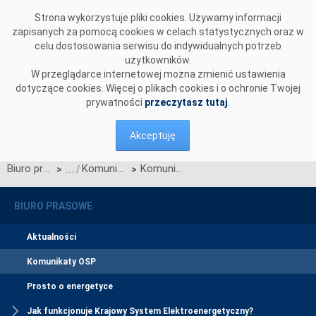
Przejdź do komentarzy
Strona wykorzystuje pliki cookies. Używamy informacji
zapisanych za pomocą cookies w celach statystycznych oraz w
celu dostosowania serwisu do indywidualnych potrzeb
użytkowników.
W przeglądarce internetowej można zmienić ustawienia
dotyczące cookies. Więcej o plikach cookies i o ochronie Twojej
prywatności
przeczytasz tutaj
.
Akceptuję
Biuro prasowe
Komunikaty OSP
Komunikat dotyczący prawa do rekompensaty za redysponowanie nierynkowe instalacji wiatrowych w dniach 29-31 grudnia 2025 oraz 1-4 stycznia 2026
>
>
BIURO PRASOWE
Aktualności
Komunikaty OSP
Prosto o energetyce
Jak funkcjonuje Krajowy System Elektroenergetyczny?