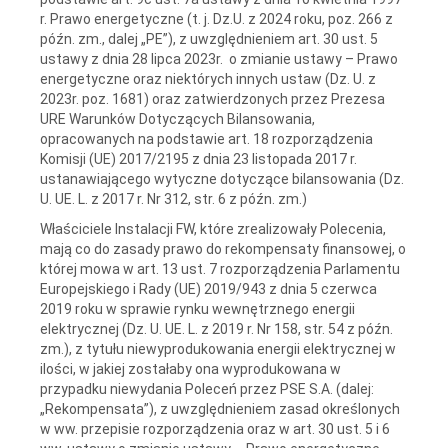
r. Prawo energetyczne (t. j. Dz.U. z 2024 roku, poz. 266 z
późn. zm., dalej „PE”), z uwzględnieniem art. 30 ust. 5
ustawy z dnia 28 lipca 2023r. o zmianie ustawy – Prawo
energetyczne oraz niektórych innych ustaw (Dz. U. z
2023r. poz. 1681) oraz zatwierdzonych przez Prezesa
URE Warunków Dotyczących Bilansowania,
opracowanych na podstawie art. 18 rozporządzenia
Komisji (UE) 2017/2195 z dnia 23 listopada 2017 r.
ustanawiającego wytyczne dotyczące bilansowania (Dz.
U. UE. L. z 2017 r. Nr 312, str. 6 z późn. zm.)
Właściciele Instalacji FW, które zrealizowały Polecenia,
mają co do zasady prawo do rekompensaty finansowej, o
której mowa w art. 13 ust. 7 rozporządzenia Parlamentu
Europejskiego i Rady (UE) 2019/943 z dnia 5 czerwca
2019 roku w sprawie rynku wewnętrznego energii
elektrycznej (Dz. U. UE. L. z 2019 r. Nr 158, str. 54 z późn.
zm.), z tytułu niewyprodukowania energii elektrycznej w
ilości, w jakiej zostałaby ona wyprodukowana w
przypadku niewydania Poleceń przez PSE S.A. (dalej:
„Rekompensata”), z uwzględnieniem zasad określonych
w ww. przepisie rozporządzenia oraz w art. 30 ust. 5 i 6