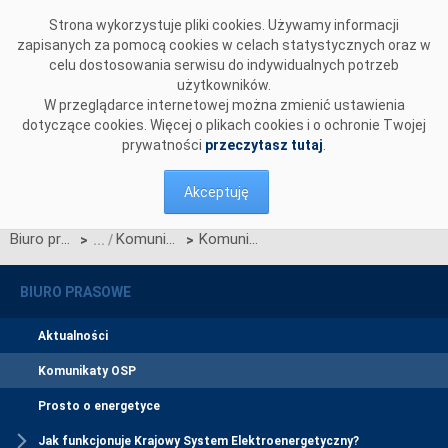
Przejdź do komentarzy
Strona wykorzystuje pliki cookies. Używamy informacji
zapisanych za pomocą cookies w celach statystycznych oraz w
celu dostosowania serwisu do indywidualnych potrzeb
użytkowników.
W przeglądarce internetowej można zmienić ustawienia
dotyczące cookies. Więcej o plikach cookies i o ochronie Twojej
prywatności
przeczytasz tutaj
.
Akceptuję
Biuro prasowe
Komunikaty OSP
Komunikat dotyczący prawa do rekompensaty za redysponowanie nierynkowe instalacji wiatrowych w dniach 3 i 4 lipca 2026
>
>
BIURO PRASOWE
Aktualności
Komunikaty OSP
Prosto o energetyce
Jak funkcjonuje Krajowy System Elektroenergetyczny?