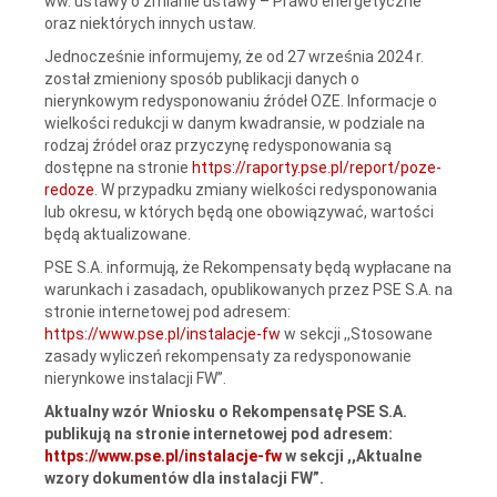
ww. ustawy o zmianie ustawy – Prawo energetyczne
oraz niektórych innych ustaw.
Jednocześnie informujemy, że od 27 września 2024 r.
został zmieniony sposób publikacji danych o
nierynkowym redysponowaniu źródeł OZE. Informacje o
wielkości redukcji w danym kwadransie, w podziale na
rodzaj źródeł oraz przyczynę redysponowania są
dostępne na stronie
https://raporty.pse.pl/report/poze-
redoze
. W przypadku zmiany wielkości redysponowania
lub okresu, w których będą one obowiązywać, wartości
będą aktualizowane.
PSE S.A. informują, że Rekompensaty będą wypłacane na
warunkach i zasadach, opublikowanych przez PSE S.A. na
stronie internetowej pod adresem:
https://www.pse.pl/instalacje-fw
w sekcji ,,Stosowane
zasady wyliczeń rekompensaty za redysponowanie
nierynkowe instalacji FW”.
Aktualny wzór Wniosku o Rekompensatę PSE S.A.
publikują na stronie internetowej pod adresem:
https://www.pse.pl/instalacje-fw
w sekcji ,,Aktualne
wzory dokumentów dla instalacji FW”.