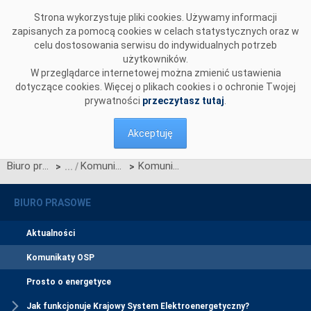
Przejdź do komentarzy
Strona wykorzystuje pliki cookies. Używamy informacji
zapisanych za pomocą cookies w celach statystycznych oraz w
celu dostosowania serwisu do indywidualnych potrzeb
użytkowników.
W przeglądarce internetowej można zmienić ustawienia
dotyczące cookies. Więcej o plikach cookies i o ochronie Twojej
prywatności
przeczytasz tutaj
.
Akceptuję
Biuro prasowe
Komunikaty OSP
Komunikat dotyczący prawa do rekompensaty za redysponowanie nierynkowe instalacji wiatrowych w dniach 5, 6 i 7 kwietnia 2025 r.
>
>
BIURO PRASOWE
Aktualności
Komunikaty OSP
Prosto o energetyce
Jak funkcjonuje Krajowy System Elektroenergetyczny?