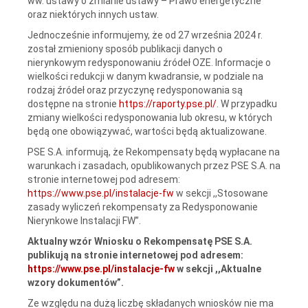
ww. ustawy o zmianie ustawy – Prawo energetyczne
oraz niektórych innych ustaw.
Jednocześnie informujemy, że od 27 września 2024 r.
został zmieniony sposób publikacji danych o
nierynkowym redysponowaniu źródeł OZE. Informacje o
wielkości redukcji w danym kwadransie, w podziale na
rodzaj źródeł oraz przyczynę redysponowania są
dostępne na stronie
https://raporty.pse.pl/
. W przypadku
zmiany wielkości redysponowania lub okresu, w których
będą one obowiązywać, wartości będą aktualizowane.
PSE S.A. informują, że Rekompensaty będą wypłacane na
warunkach i zasadach, opublikowanych przez PSE S.A. na
stronie internetowej pod adresem:
https://www.pse.pl/instalacje-fw
w sekcji ,,Stosowane
zasady wyliczeń rekompensaty za Redysponowanie
Nierynkowe Instalacji FW”.
Aktualny wzór Wniosku o Rekompensatę PSE S.A.
publikują na stronie internetowej pod adresem:
https://www.pse.pl/instalacje-fw
w sekcji ,,Aktualne
wzory dokumentów”.
Ze względu na dużą liczbę składanych wniosków nie ma