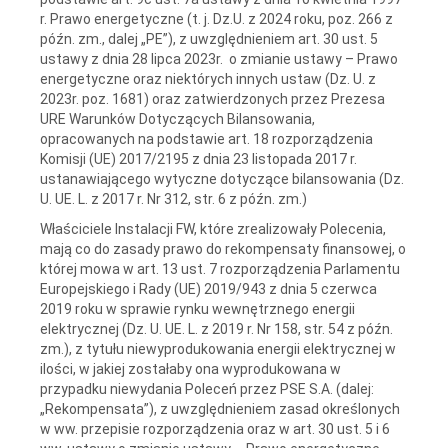
r. Prawo energetyczne (t. j. Dz.U. z 2024 roku, poz. 266 z
późn. zm., dalej „PE”), z uwzględnieniem art. 30 ust. 5
ustawy z dnia 28 lipca 2023r. o zmianie ustawy – Prawo
energetyczne oraz niektórych innych ustaw (Dz. U. z
2023r. poz. 1681) oraz zatwierdzonych przez Prezesa
URE Warunków Dotyczących Bilansowania,
opracowanych na podstawie art. 18 rozporządzenia
Komisji (UE) 2017/2195 z dnia 23 listopada 2017 r.
ustanawiającego wytyczne dotyczące bilansowania (Dz.
U. UE. L. z 2017 r. Nr 312, str. 6 z późn. zm.)
Właściciele Instalacji FW, które zrealizowały Polecenia,
mają co do zasady prawo do rekompensaty finansowej, o
której mowa w art. 13 ust. 7 rozporządzenia Parlamentu
Europejskiego i Rady (UE) 2019/943 z dnia 5 czerwca
2019 roku w sprawie rynku wewnętrznego energii
elektrycznej (Dz. U. UE. L. z 2019 r. Nr 158, str. 54 z późn.
zm.), z tytułu niewyprodukowania energii elektrycznej w
ilości, w jakiej zostałaby ona wyprodukowana w
przypadku niewydania Poleceń przez PSE S.A. (dalej:
„Rekompensata”), z uwzględnieniem zasad określonych
w ww. przepisie rozporządzenia oraz w art. 30 ust. 5 i 6