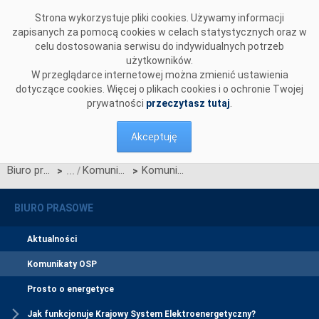
Przejdź do komentarzy
Strona wykorzystuje pliki cookies. Używamy informacji
zapisanych za pomocą cookies w celach statystycznych oraz w
celu dostosowania serwisu do indywidualnych potrzeb
użytkowników.
W przeglądarce internetowej można zmienić ustawienia
dotyczące cookies. Więcej o plikach cookies i o ochronie Twojej
prywatności
przeczytasz tutaj
.
Akceptuję
Biuro prasowe
Komunikaty OSP
Komunikat dotyczący prawa do rekompensaty za redysponowanie nierynkowe instalacji wiatrowych w dniu 2 kwietnia 2025 r.
>
>
BIURO PRASOWE
Aktualności
Komunikaty OSP
Prosto o energetyce
Jak funkcjonuje Krajowy System Elektroenergetyczny?