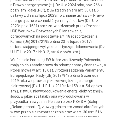
r. Prawo energetyczne (t. j. Dz.U. z 2024 roku, poz. 266 z
późn. zm., dalej „PE”), z uwzględnieniem art. 30 ust. 5
ustawy z dnia 28 lipca 2023r. o zmianie ustawy – Prawo
energetyczne oraz niektórych innych ustaw (Dz. U. z
2023r. poz. 1681) oraz zatwierdzonych przez Prezesa
URE Warunków Dotyczących Bilansowania,
opracowanych na podstawie art. 18 rozporządzenia
Komisji (UE) 2017/2195 z dnia 23 listopada 2017 r.
ustanawiającego wytyczne dotyczące bilansowania (Dz.
U. UE. L. z 2017 r. Nr 312, str. 6 z późn. zm.)
Właściciele Instalacji FW, które zrealizowały Polecenia,
mają co do zasady prawo do rekompensaty finansowej, o
której mowa w art. 13 ust. 7 rozporządzenia Parlamentu
Europejskiego i Rady (UE) 2019/943 z dnia 5 czerwca
2019 roku w sprawie rynku wewnętrznego energii
elektrycznej (Dz. U. UE. L. z 2019 r. Nr 158, str. 54 z późn.
zm.), z tytułu niewyprodukowania energii elektrycznej w
ilości, w jakiej zostałaby ona wyprodukowana w
przypadku niewydania Poleceń przez PSE S.A. (dalej:
„Rekompensata”), z uwzględnieniem zasad określonych
w ww. przepisie rozporządzenia oraz w art. 30 ust. 5 i 6