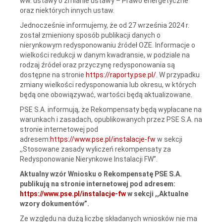
ww. ustawy o zmianie ustawy – Prawo energetyczne
oraz niektórych innych ustaw.
Jednocześnie informujemy, że od 27 września 2024 r.
został zmieniony sposób publikacji danych o
nierynkowym redysponowaniu źródeł OZE. Informacje o
wielkości redukcji w danym kwadransie, w podziale na
rodzaj źródeł oraz przyczynę redysponowania są
dostępne na stronie
https://raporty.pse.pl/
. W przypadku
zmiany wielkości redysponowania lub okresu, w których
będą one obowiązywać, wartości będą aktualizowane.
PSE S.A. informują, że Rekompensaty będą wypłacane na
warunkach i zasadach, opublikowanych przez PSE S.A. na
stronie internetowej pod
adresem:
https://www.pse.pl/instalacje-fw
w sekcji
,,Stosowane zasady wyliczeń rekompensaty za
Redysponowanie Nierynkowe Instalacji FW”.
Aktualny wzór Wniosku o Rekompensatę PSE S.A.
publikują na stronie internetowej pod adresem:
https://www.pse.pl/instalacje-fw
w sekcji ,,Aktualne
wzory dokumentów”.
Ze względu na dużą liczbę składanych wniosków nie ma