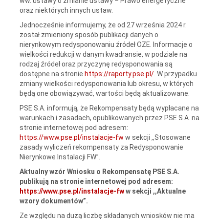
ww. ustawy o zmianie ustawy – Prawo energetyczne
oraz niektórych innych ustaw.
Jednocześnie informujemy, że od 27 września 2024 r.
został zmieniony sposób publikacji danych o
nierynkowym redysponowaniu źródeł OZE. Informacje o
wielkości redukcji w danym kwadransie, w podziale na
rodzaj źródeł oraz przyczynę redysponowania są
dostępne na stronie
https://raporty.pse.pl/
. W przypadku
zmiany wielkości redysponowania lub okresu, w których
będą one obowiązywać, wartości będą aktualizowane.
PSE S.A. informują, że Rekompensaty będą wypłacane na
warunkach i zasadach, opublikowanych przez PSE S.A. na
stronie internetowej pod adresem:
https://www.pse.pl/instalacje-fw
w sekcji ,,Stosowane
zasady wyliczeń rekompensaty za Redysponowanie
Nierynkowe Instalacji FW”.
Aktualny wzór Wniosku o Rekompensatę PSE S.A.
publikują na stronie internetowej pod adresem:
https://www.pse.pl/instalacje-fw
w sekcji ,,Aktualne
wzory dokumentów”.
Ze względu na dużą liczbę składanych wniosków nie ma