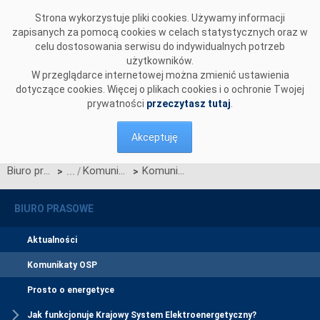
Przejdź do komentarzy
Strona wykorzystuje pliki cookies. Używamy informacji
zapisanych za pomocą cookies w celach statystycznych oraz w
celu dostosowania serwisu do indywidualnych potrzeb
użytkowników.
W przeglądarce internetowej można zmienić ustawienia
dotyczące cookies. Więcej o plikach cookies i o ochronie Twojej
prywatności
przeczytasz tutaj
.
Akceptuję
Biuro prasowe
Komunikaty OSP
Komunikat dotyczący prawa do rekompensaty za redysponowanie nierynkowe instalacji wiatrowych w dniu 24 czerwca 2025 r.
>
>
BIURO PRASOWE
Aktualności
Komunikaty OSP
Prosto o energetyce
Jak funkcjonuje Krajowy System Elektroenergetyczny?