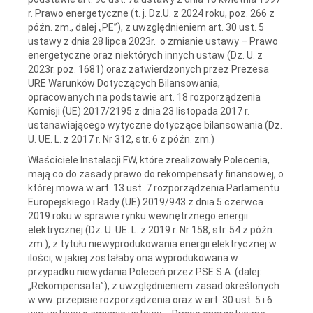
r. Prawo energetyczne (t. j. Dz.U. z 2024 roku, poz. 266 z
późn. zm., dalej „PE”), z uwzględnieniem art. 30 ust. 5
ustawy z dnia 28 lipca 2023r. o zmianie ustawy – Prawo
energetyczne oraz niektórych innych ustaw (Dz. U. z
2023r. poz. 1681) oraz zatwierdzonych przez Prezesa
URE Warunków Dotyczących Bilansowania,
opracowanych na podstawie art. 18 rozporządzenia
Komisji (UE) 2017/2195 z dnia 23 listopada 2017 r.
ustanawiającego wytyczne dotyczące bilansowania (Dz.
U. UE. L. z 2017 r. Nr 312, str. 6 z późn. zm.)
Właściciele Instalacji FW, które zrealizowały Polecenia,
mają co do zasady prawo do rekompensaty finansowej, o
której mowa w art. 13 ust. 7 rozporządzenia Parlamentu
Europejskiego i Rady (UE) 2019/943 z dnia 5 czerwca
2019 roku w sprawie rynku wewnętrznego energii
elektrycznej (Dz. U. UE. L. z 2019 r. Nr 158, str. 54 z późn.
zm.), z tytułu niewyprodukowania energii elektrycznej w
ilości, w jakiej zostałaby ona wyprodukowana w
przypadku niewydania Poleceń przez PSE S.A. (dalej:
„Rekompensata”), z uwzględnieniem zasad określonych
w ww. przepisie rozporządzenia oraz w art. 30 ust. 5 i 6