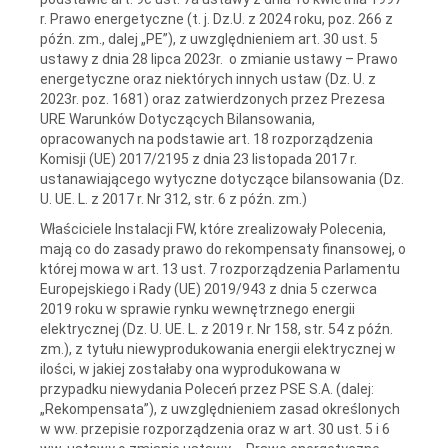
r. Prawo energetyczne (t. j. Dz.U. z 2024 roku, poz. 266 z
późn. zm., dalej „PE”), z uwzględnieniem art. 30 ust. 5
ustawy z dnia 28 lipca 2023r. o zmianie ustawy – Prawo
energetyczne oraz niektórych innych ustaw (Dz. U. z
2023r. poz. 1681) oraz zatwierdzonych przez Prezesa
URE Warunków Dotyczących Bilansowania,
opracowanych na podstawie art. 18 rozporządzenia
Komisji (UE) 2017/2195 z dnia 23 listopada 2017 r.
ustanawiającego wytyczne dotyczące bilansowania (Dz.
U. UE. L. z 2017 r. Nr 312, str. 6 z późn. zm.)
Właściciele Instalacji FW, które zrealizowały Polecenia,
mają co do zasady prawo do rekompensaty finansowej, o
której mowa w art. 13 ust. 7 rozporządzenia Parlamentu
Europejskiego i Rady (UE) 2019/943 z dnia 5 czerwca
2019 roku w sprawie rynku wewnętrznego energii
elektrycznej (Dz. U. UE. L. z 2019 r. Nr 158, str. 54 z późn.
zm.), z tytułu niewyprodukowania energii elektrycznej w
ilości, w jakiej zostałaby ona wyprodukowana w
przypadku niewydania Poleceń przez PSE S.A. (dalej:
„Rekompensata”), z uwzględnieniem zasad określonych
w ww. przepisie rozporządzenia oraz w art. 30 ust. 5 i 6