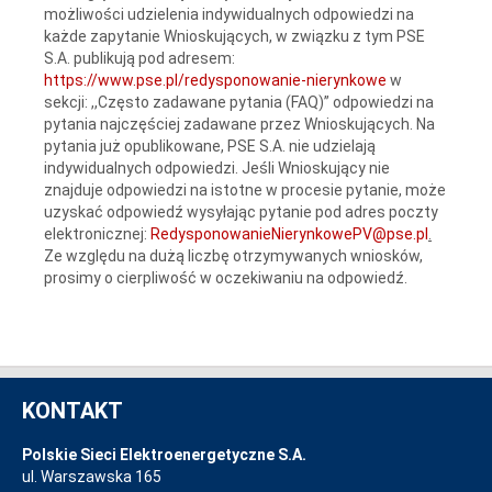
możliwości udzielenia indywidualnych odpowiedzi na
każde zapytanie Wnioskujących, w związku z tym PSE
S.A. publikują pod adresem:
https://www.pse.pl/redysponowanie-nierynkowe
w
sekcji: ,,Często zadawane pytania (FAQ)” odpowiedzi na
pytania najczęściej zadawane przez Wnioskujących. Na
pytania już opublikowane, PSE S.A. nie udzielają
indywidualnych odpowiedzi. Jeśli Wnioskujący nie
znajduje odpowiedzi na istotne w procesie pytanie, może
uzyskać odpowiedź wysyłając pytanie pod adres poczty
elektronicznej:
RedysponowanieNierynkowePV@pse.pl
.
Ze względu na dużą liczbę otrzymywanych wniosków,
prosimy o cierpliwość w oczekiwaniu na odpowiedź.
KONTAKT
Polskie Sieci Elektroenergetyczne S.A.
ul. Warszawska 165