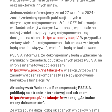
ww. ustawy o zmianie ustawy – Prawo energetyczne
oraz niektórych innych ustaw.
Jednocześnie informujemy, że od 27 września 2024 r.
został zmieniony sposób publikacji danych o
nierynkowym redysponowaniu źródeł OZE. Informacje o
wielkości redukcji w danym kwadransie, w podziale na
rodzaj źródeł oraz przyczynę redysponowania są
dostępne na stronie
https://raporty.pse.pl/
. W przypadku
zmiany wielkości redysponowania lub okresu, w których
będą one obowiązywać, wartości będą aktualizowane.
PSE S.A. informują, że Rekompensaty będą wypłacane na
warunkach i zasadach, opublikowanych przez PSE S.A. na
stronie internetowej pod adresem:
https://www.pse.pl/instalacje-fw
w sekcji ,,Stosowane
zasady wyliczeń rekompensaty za Redysponowanie
Nierynkowe Instalacji FW”.
Aktualny wzór Wniosku o Rekompensatę PSE S.A.
publikują na stronie internetowej pod adresem:
https://www.pse.pl/instalacje-fw
w sekcji ,,Aktualne
wzory dokumentów”.
Ze względu na dużą liczbę składanych wniosków nie ma