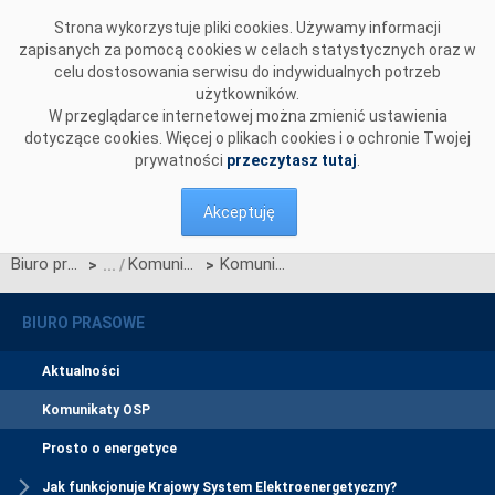
Przejdź do komentarzy
Strona wykorzystuje pliki cookies. Używamy informacji
zapisanych za pomocą cookies w celach statystycznych oraz w
celu dostosowania serwisu do indywidualnych potrzeb
użytkowników.
W przeglądarce internetowej można zmienić ustawienia
dotyczące cookies. Więcej o plikach cookies i o ochronie Twojej
prywatności
przeczytasz tutaj
.
Akceptuję
Biuro prasowe
Komunikaty OSP
Komunikat dotyczący prawa do rekompensaty za redysponowanie nierynkowe instalacji wiatrowych w dniu 9 marca 2025 r.
>
>
BIURO PRASOWE
Aktualności
Komunikaty OSP
Prosto o energetyce
Jak funkcjonuje Krajowy System Elektroenergetyczny?