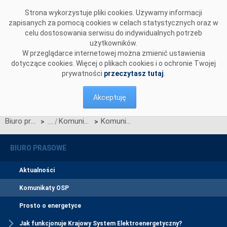
Przejdź do komentarzy
Strona wykorzystuje pliki cookies. Używamy informacji
zapisanych za pomocą cookies w celach statystycznych oraz w
celu dostosowania serwisu do indywidualnych potrzeb
użytkowników.
W przeglądarce internetowej można zmienić ustawienia
dotyczące cookies. Więcej o plikach cookies i o ochronie Twojej
prywatności
przeczytasz tutaj
.
Akceptuję
Biuro prasowe
Komunikaty OSP
Komunikat dotyczący publikacji Standardów technicznych systemu SOWE wer. 4.0
>
>
BIURO PRASOWE
Aktualności
Komunikaty OSP
Prosto o energetyce
Jak funkcjonuje Krajowy System Elektroenergetyczny?