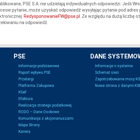
blikowane, PSE S.A. nie udzielają indywidualnych odpowiedzi. Jeśli Wn
cesie pytanie, może uzyskać odpowiedź wysyłając pytanie pod adres
ktronicznej:
RedysponowanieFW@pse.pl
. Ze względu na dużą liczbę 
ekiwaniu na odpowiedź.
PSE
DANE SYSTEMO
Informacje podstawowe
Informacje o systemie
Raport wpływu PSE
Schemat sieci
Przetargi
Zapotrzebowanie mocy K
Platforma Zakupowa
Nowa strona z danymi KSE
KSeF
Efaktura
Realizacja strategii podatkowej
RODO – Dane Osobowe
Komunikacja z akcjonariuszami
Mapa Strony
Kariera