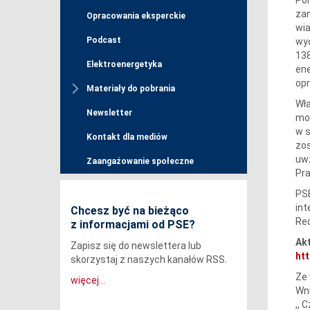
zan
Opracowania eksperckie
wia
Podcast
wyd
138
Elektroenergetyka
ene
opr
Materiały do pobrania
Wła
Newsletter
mow
w s
Kontakt dla mediów
zos
uwz
Zaangażowanie społeczne
Pra
PSE
in
Chcesz być na bieżąco
Red
z informacjami od PSE?
Akt
Zapisz się do newslettera lub
htt
skorzystaj z naszych kanałów RSS.
Ze 
więcej...
Wni
,, 