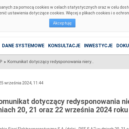
pisanych za pomocą cookies w celach statystycznych oraz w celu dos
ić ustawienia dotyczące cookies. Więcej o plikach cookies i o ochro
Akceptuję
DANE SYSTEMOWE
KONSULTACJE
INWESTYCJE
DOKU
SP
Komunikat dotyczący redysponowania nierynkowego instalacji FW w dniach 20, 21 oraz 22 września 2024 roku
>
5 września 2024, 11:44
omunikat dotyczący redysponowania nie
niach 20, 21 oraz 22 września 2024 roku
skie Sieci Elektroenergetyczne S.A. (dalej: „PSE S.A.”) w dniach 20 ,2