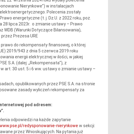
sponowanie Nierynkowe”) w instalacjach
 elektroenergetycznego. Polecenia zostały
rawo energetyczne (t. j. Dz.U. z 2022 roku, poz.
nia 28 lipca 2023r. o zmianie ustawy – Prawo
oraz WDB (Warunki Dotyczące Bilansowania),
h przez Prezesa URE
dy prawo do rekompensaty finansowej, o której
UE) 2019/943 z dnia 5 czerwca 2019 roku
ania energii elektrycznej w ilości, w jakiej
E S.A. (dalej: „Rekompensata”), z
 art. 30 ust. 5 i 6 ww. ustawy o zmianie ustawy –
adach, opublikowanych przez PSE S.A. na stronie
Stosowane zasady wyliczeń rekompensaty za
internetowej pod adresem:
”.
lenia odpowiedzi na każde zapytanie
/www.pse.pl/redysponowanie-nierynkowe
w sekcji:
dawane przez Wnioskujących. Na pytania już