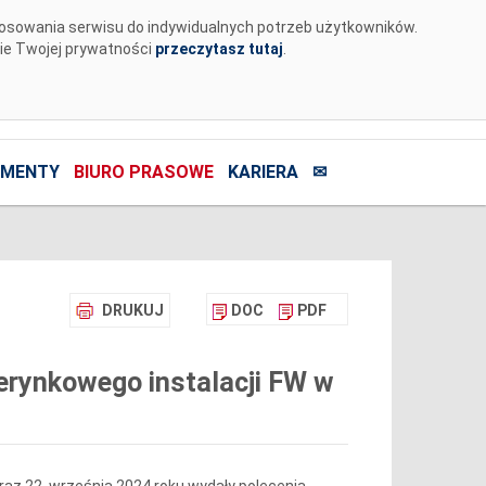
tosowania serwisu do indywidualnych potrzeb użytkowników.
nie Twojej prywatności
przeczytasz tutaj
.
MENTY
BIURO PRASOWE
KARIERA
✉
DRUKUJ
DOC
PDF
rynkowego instalacji FW w
1 oraz 22 września 2024 roku wydały polecenia