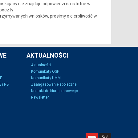
ioskujący nie znajduje odpowiedzi na istotne w
 poczty
otrzymywanych wniosków, prosimy o cierpliwość w
WE
AKTUALNOŚCI
Aktualności
Komunikaty OSP
SE
Komunikaty UMM
 i RB
Zaangażowanie społeczne
Kontakt do biura prasowego
Newsletter