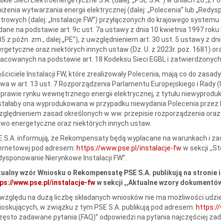
iżenia wytwarzania energii elektrycznej (dalej: „Polecenia” lub „Redy
trowych (dalej: „Instalacje FW”) przyłączonych do krajowego systemu
ane na podstawie art. 9c ust. 7a ustawy z dnia 10 kwietnia 1997 roku P
5 z późn. zm., dalej „PE”), z uwzględnieniem art. 30 ust. 5 ustawy z d
rgetyczne oraz niektórych innych ustaw (Dz. U. z 2023r. poz. 1681) 
acowanych na podstawie art. 18 Kodeksu Sieci EGBL i zatwierdzonyc
ściciele Instalacji FW, które zrealizowały Polecenia, mają co do zasa
a w art. 13 ust. 7 Rozporządzenia Parlamentu Europejskiego i Rady (
prawie rynku wewnętrznego energii elektrycznej, z tytułu niewyprodukow
tałaby ona wyprodukowana w przypadku niewydania Polecenia przez PS
ględnieniem zasad określonych w ww. przepisie rozporządzenia oraz w
wo energetyczne oraz niektórych innych ustaw.
 S.A. informują, że Rekompensaty będą wypłacane na warunkach i zas
ternetowej pod adresem:
https://www.pse.pl/instalacje-fw
w sekcji ,,
ysponowanie Nierynkowe Instalacji FW”.
ualny wzór Wniosku o Rekompensatę PSE S.A. publikują na stronie 
ps://www.pse.pl/instalacje-fw
w sekcji ,,Aktualne wzory dokumentów
względu na dużą liczbę składanych wniosków nie ma możliwości udzie
oskujących, w związku z tym PSE S.A. publikują pod adresem:
https:/
Często zadawane pytania (FAQ)” odpowiedzi na pytania najczęściej za