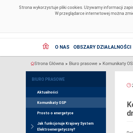
Przejdź do komentarzy
Strona wykorzystuje pliki cookies. Używamy informacji za
W przeglądarce internetowej można zmien
O NAS
OBSZARY DZIAŁALNOŚCI
Strona Główna
Biuro prasowe
Komunikaty O
>
>
BIURO PRASOWE
2
Aktualności
K
Komunikaty OSP
d
Prosto o energetyce
Jak funkcjonuje Krajowy System
Elektroenergetyczny?
Pol