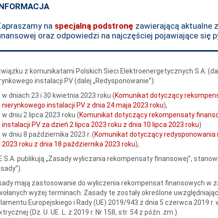
INFORMACJA
Zapraszamy na
specjalną podstronę
zawierającą aktualne 
inansowej oraz odpowiedzi na najczęściej pojawiające się p
wiązku z komunikatami Polskich Sieci Elektroenergetycznych S.A. (da
rynkowego instalacji PV (dalej „Redysponowanie”):
w dniach 23 i 30 kwietnia 2023 roku (
Komunikat dotyczący rekompensa
nierynkowego instalacji PV z dnia 24 maja 2023 roku
),
w dniu 2 lipca 2023 roku (
Komunikat dotyczący rekompensaty finanso
instalacji PV za dzień 2 lipca 2023 roku z dnia 10 lipca 2023 roku
)
w dniu 8 października 2023 r. (
Komunikat dotyczący redysponowania ni
2023 roku z dnia 18 października 2023 roku
),
 S.A. publikują „Zasady wyliczania rekompensaty finansowej”, stanowi
sady”).
ady mają zastosowanie do wyliczenia rekompensat finansowych w za
ołanych wyżej terminach. Zasady te zostały określone uwzględniając 
lamentu Europejskiego i Rady (UE) 2019/943 z dnia 5 czerwca 2019 r.
ktrycznej (Dz. U. UE. L. z 2019 r. Nr 158, str. 54 z późn. zm.).