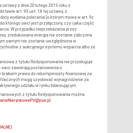
a ustawy z dnia 20 lutego 2015 roku o
stawie art. 93 ust. 18 tej ustawy, z
daty wydania polecenia [o którym mowa w art. 9c
o którego sieci jest przyłączony, czy i jaka część
rcia. W przypadku nieprzekazania przez
nia, zredukowana energia nie zostanie zaliczona
 tym samym nie zostanie uwzględniona w
rzychodów z aukcyjnego systemu wsparcia albo ze
ansowa z tytułu Redysponowania nie przysługuje
sieci zawierają postanowienia o
e brakiem prawa do rekompensaty finansowej za
owoltaicznych mogą uzyskiwać wynagrodzenie za
aktywnego udziału w rynku bilansującym.
inansowych z tytułu Redysponowania można
anieNierynkowePV@pse.pl
.
WALNE)