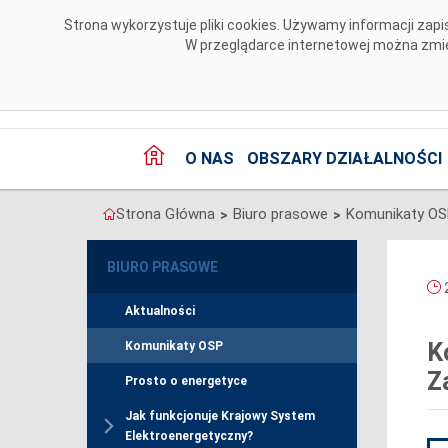
Przejdź do komentarzy
Strona wykorzystuje pliki cookies. Używamy informacji za
W przeglądarce internetowej można zmien
O NAS
OBSZARY DZIAŁALNOŚCI
Strona Główna
Biuro prasowe
Komunikaty O
>
>
BIURO PRASOWE
2
Aktualności
K
Komunikaty OSP
Z
Prosto o energetyce
Jak funkcjonuje Krajowy System
Elektroenergetyczny?