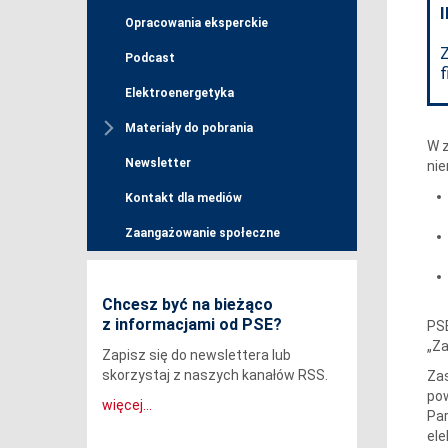
Opracowania eksperckie
Podcast
f
Elektroenergetyka
Materiały do pobrania
W z
Newsletter
nie
Kontakt dla mediów
Zaangażowanie społeczne
Chcesz być na bieżąco
z informacjami od PSE?
PSE
„Za
Zapisz się do newslettera lub
skorzystaj z naszych kanałów RSS.
Zas
pow
więcej...
Par
ele