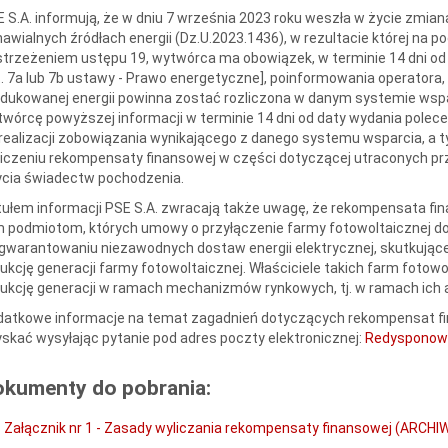
 S.A. informują, że w dniu 7 września 2023 roku weszła w życie zmian
awialnych źródłach energii (Dz.U.2023.1436), w rezultacie której na pod
trzeżeniem ustępu 19, wytwórca ma obowiązek, w terminie 14 dni od 
. 7a lub 7b ustawy - Prawo energetyczne], poinformowania operatora, d
dukowanej energii powinna zostać rozliczona w danym systemie wspa
wórcę powyższej informacji w terminie 14 dni od daty wydania polece
realizacji zobowiązania wynikającego z danego systemu wsparcia, a
iczeniu rekompensaty finansowej w części dotyczącej utraconych p
ycia świadectw pochodzenia.
ułem informacji PSE S.A. zwracają także uwagę, że rekompensata fin
 podmiotom, których umowy o przyłączenie farmy fotowoltaicznej do 
gwarantowaniu niezawodnych dostaw energii elektrycznej, skutkując
ukcję generacji farmy fotowoltaicznej. Właściciele takich farm fot
ukcję generacji w ramach mechanizmów rynkowych, tj. w ramach ich 
datkowe informacje na temat zagadnień dotyczących rekompensat f
skać wysyłając pytanie pod adres poczty elektronicznej:
Redysponow
okumenty do pobrania:
Załącznik nr 1 - Zasady wyliczania rekompensaty finansowej (ARCHI