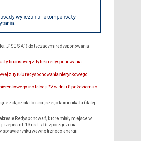
zasady wyliczania rekompensaty
ytania.
lej: „PSE S.A.”) dotyczącymi redysponowania
ty finansowej z tytułu redysponowania
wej z tytułu redysponowania nierynkowego
erynkowego instalacji PV w dniu 8 października
ące załącznik do niniejszego komunikatu (dalej:
kresie Redysponowań, które miały miejsce w
przepis art. 13 ust. 7 Rozporządzenia
 w sprawie rynku wewnętrznego energii