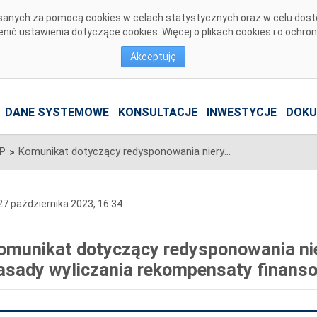
pisanych za pomocą cookies w celach statystycznych oraz w celu dos
ić ustawienia dotyczące cookies. Więcej o plikach cookies i o ochro
Akceptuję
DANE SYSTEMOWE
KONSULTACJE
INWESTYCJE
DOKU
SP
Komunikat dotyczący redysponowania nierynkowego instalacji PV – Zasady wyliczania rekompensaty finansowej
>
7 października 2023, 16:34
omunikat dotyczący redysponowania nie
asady wyliczania rekompensaty finans