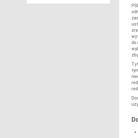
PSE
odn
zas
ust
zre
wyt
do 
wyl
zb
Tyt
tym
nie
red
red
Do
uzy
D