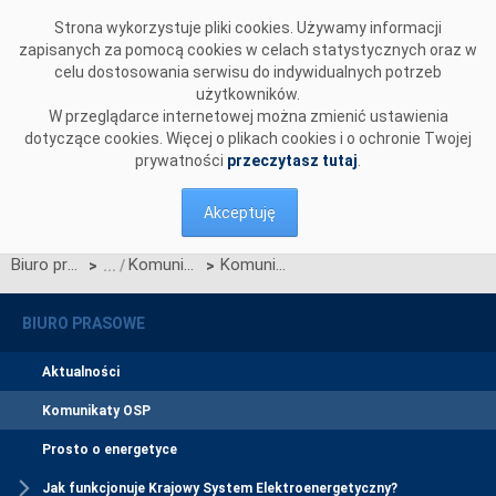
Przejdź do komentarzy
Strona wykorzystuje pliki cookies. Używamy informacji
zapisanych za pomocą cookies w celach statystycznych oraz w
celu dostosowania serwisu do indywidualnych potrzeb
użytkowników.
W przeglądarce internetowej można zmienić ustawienia
dotyczące cookies. Więcej o plikach cookies i o ochronie Twojej
prywatności
przeczytasz tutaj
.
Akceptuję
Biuro prasowe
Komunikaty OSP
Komunikat dotyczący zawarcia nowych Umów o świadczenie usług przesyłania energii elektrycznej
>
>
BIURO PRASOWE
Aktualności
Komunikaty OSP
Prosto o energetyce
Jak funkcjonuje Krajowy System Elektroenergetyczny?