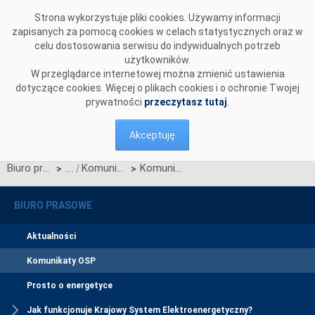
Przejdź do komentarzy
Strona wykorzystuje pliki cookies. Używamy informacji
zapisanych za pomocą cookies w celach statystycznych oraz w
celu dostosowania serwisu do indywidualnych potrzeb
użytkowników.
W przeglądarce internetowej można zmienić ustawienia
dotyczące cookies. Więcej o plikach cookies i o ochronie Twojej
prywatności
przeczytasz tutaj
.
Akceptuję
Biuro prasowe
Komunikaty OSP
Komunikat OIRE dotyczący wyników konsultacji projektu Karty aktualizacji nr CC/01/2023 IRiESP-OIRE
>
>
BIURO PRASOWE
Aktualności
Komunikaty OSP
Prosto o energetyce
Jak funkcjonuje Krajowy System Elektroenergetyczny?