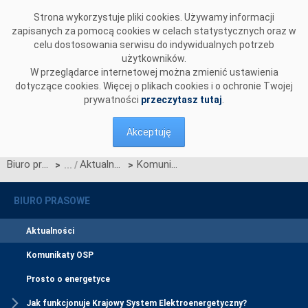
Przejdź do komentarzy
Strona wykorzystuje pliki cookies. Używamy informacji
zapisanych za pomocą cookies w celach statystycznych oraz w
celu dostosowania serwisu do indywidualnych potrzeb
użytkowników.
W przeglądarce internetowej można zmienić ustawienia
dotyczące cookies. Więcej o plikach cookies i o ochronie Twojej
prywatności
przeczytasz tutaj
.
Akceptuję
Biuro prasowe
Aktualności
Komunikat OIRE w sprawie działania Portalu Obsługi Migracji w I kwartale 2025 r.
>
>
BIURO PRASOWE
Aktualności
Komunikaty OSP
Prosto o energetyce
Jak funkcjonuje Krajowy System Elektroenergetyczny?