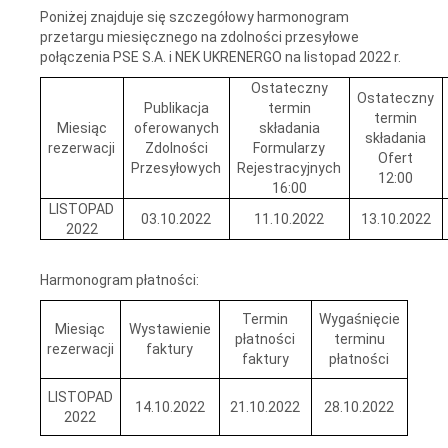
Poniżej znajduje się szczegółowy harmonogram
przetargu miesięcznego na zdolności przesyłowe
połączenia PSE S.A. i NEK UKRENERGO na listopad 2022 r.
Ostateczny
Ostateczny
Publikacja
termin
termin
Miesiąc
oferowanych
składania
składania
rezerwacji
Zdolności
Formularzy
Ofert
Przesyłowych
Rejestracyjnych
12:00
16:00
LISTOPAD
03.10.2022
11.10.2022
13.10.2022
2022
Harmonogram płatności:
Termin
Wygaśnięcie
Miesiąc
Wystawienie
płatności
terminu
rezerwacji
faktury
faktury
płatności
LISTOPAD
14.10.2022
21.10.2022
28.10.2022
2022