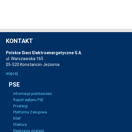
KONTAKT
Polskie Sieci Elektroenergetyczne S.A.
ul. Warszawska 165
05-520 Konstancin-Jeziorna
więcej
PSE
Informacje podstawowe
Raport wpływu PSE
Przetargi
Platforma Zakupowa
KSeF
Efaktura
Realizacja strategii