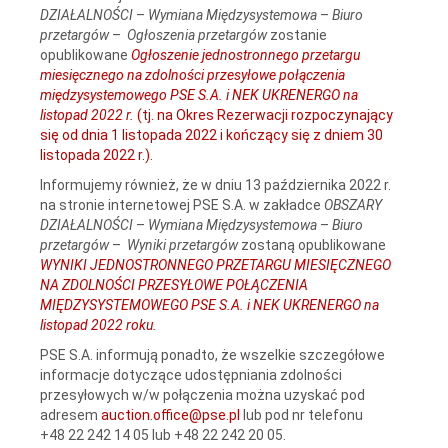
DZIAŁALNOŚCI
–
Wymiana Międzysystemowa
–
Biuro
przetargów
–
Ogłoszenia przetargów
zostanie
opublikowane
Ogłoszenie jednostronnego przetargu
miesięcznego na zdolności przesyłowe połączenia
międzysystemowego PSE S.A. i NEK UKRENERGO na
listopad 2022 r.
(tj. na Okres Rezerwacji rozpoczynający
się od dnia 1 listopada 2022 i kończący się z dniem 30
listopada 2022 r.).
Informujemy również, że w dniu 13 października 2022 r.
na stronie internetowej PSE S.A. w zakładce
OBSZARY
DZIAŁALNOŚCI
–
Wymiana Międzysystemowa
–
Biuro
przetargów
–
Wyniki przetargów
zostaną opublikowane
WYNIKI JEDNOSTRONNEGO PRZETARGU MIESIĘCZNEGO
NA ZDOLNOŚCI PRZESYŁOWE POŁĄCZENIA
MIĘDZYSYSTEMOWEGO PSE S.A. i NEK UKRENERGO na
listopad 2022 roku.
PSE S.A. informują ponadto, że wszelkie szczegółowe
informacje dotyczące udostępniania zdolności
przesyłowych w/w połączenia można uzyskać pod
adresem
auction.office@pse.pl
lub pod nr telefonu
+48 22 242 14 05 lub +48 22 242 20 05.