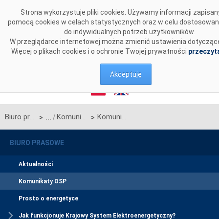
Przejdź do komentarzy
Strona wykorzystuje pliki cookies. Używamy informacji zapisan
pomocą cookies w celach statystycznych oraz w celu dostosowan
do indywidualnych potrzeb użytkowników.
W przeglądarce internetowej można zmienić ustawienia dotyczące
Więcej o plikach cookies i o ochronie Twojej prywatności
przeczyta
Akceptuję
Biuro prasowe
Komunikaty OSP
Komunikat Operatora Systemu Przesyłowego w sprawie rozpoczęcia procesu jednostronnego przetargu miesięcznego na zdolności przesyłowe połączenia PSE S.A. i NEK UKRENERGO na listopad 2022 r. (Okres Rezerwacji rozpoczynający się od dnia 1 listopada 2022 r. i kończący się z dniem 30 listopada 2022 r.)
>
>
BIURO PRASOWE
Aktualności
Komunikaty OSP
Prosto o energetyce
Jak funkcjonuje Krajowy System Elektroenergetyczny?