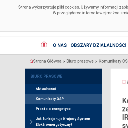
Przejdź do komentarzy
Strona wykorzystuje pliki cookies. Używamy informacji za
W przeglądarce internetowej można zmien
O NAS
OBSZARY DZIAŁALNOŚCI
Strona Główna
Biuro prasowe
Komunikaty O
>
>
BIURO PRASOWE
8
Aktualności
K
Komunikaty OSP
z
Prosto o energetyce
I
Jak funkcjonuje Krajowy System
s
Elektroenergetyczny?