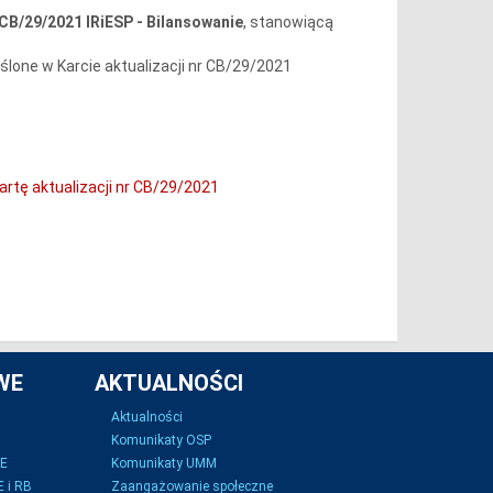
r CB/29/2021 IRiESP - Bilansowanie
, stanowiącą
ślone w Karcie aktualizacji nr CB/29/2021
rtę aktualizacji nr CB/29/2021
WE
AKTUALNOŚCI
Aktualności
Komunikaty OSP
SE
Komunikaty UMM
 i RB
Zaangażowanie społeczne