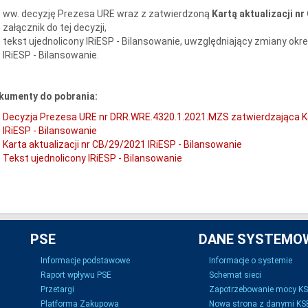
ww. decyzję Prezesa URE wraz z zatwierdzoną
Kartą aktualizacji n
załącznik do tej decyzji,
tekst ujednolicony IRiESP - Bilansowanie, uwzględniający zmiany okre
IRiESP - Bilansowanie.
kumenty do pobrania:
Decyzja Prezesa URE nr DRR.WRE.4320.1.2021.MZS zatwierdzająca Ka
IRiESP - Bilansowanie
Karta aktualizacji nr CB/29/2021 IRiESP - Bilansowanie
Tekst ujednolicony IRiESP - Bilansowanie
PSE
DANE SYSTEMO
Informacje podstawowe
Informacje o systemie
Raport wpływu PSE
Schemat sieci
Przetargi
Zapotrzebowanie mocy K
Platforma Zakupowa
Nowa strona z danymi KSE