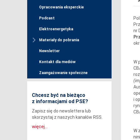
Opracowania eksperckie
Pol
Podcast
Prz
Elektroenergetyka
nr 
Pr
Materiały do pobrania
ok
Newsletter
W p
Kontakt dla mediów
CB/
Zaangażowanie społeczne
roz
(im
Aus
ope
Chcesz być na bieżąco
i o
z informacjami od PSE?
ryn
Zapisz się do newslettera lub
CB/
skorzystaj z naszych kanałów RSS.
więcej...
W z
nin