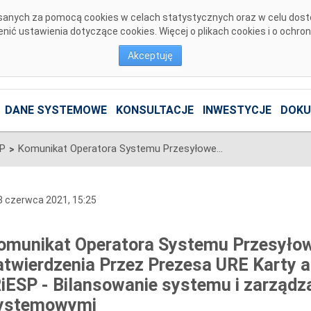
pisanych za pomocą cookies w celach statystycznych oraz w celu dos
ić ustawienia dotyczące cookies. Więcej o plikach cookies i o ochro
Akceptuję
DANE SYSTEMOWE
KONSULTACJE
INWESTYCJE
DOKU
SP
Komunikat Operatora Systemu Przesyłowego w sprawie zatwierdzenia Przez Prezesa URE Karty aktualizacji nr CB/29/2021 IRiESP - Bilansowanie systemu i zarządzanie ograniczeniami systemowymi
>
 czerwca 2021, 15:25
omunikat Operatora Systemu Przesyło
atwierdzenia Przez Prezesa URE Karty a
RiESP - Bilansowanie systemu i zarządz
ystemowymi