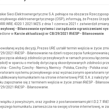
skie Sieci Elektroenergetyczne S.A. pełniące na obszarze Rzeczypospo
esyłowego elektroenergetycznego (OSP), informują, że Prezes Urzędu 
DRR.WRE.4320.1.2021.MZS z dnia 1 czerwca 2021 r. zatwierdził zmian
zesyłowej - Bilansowanie systemu i zarządzanie ograniczeniami s
reślone w
Karcie aktualizacji nr CB/29/2021 IRiESP - Bilansowanie
.
owołanej wyżej decyzji, Prezes URE ustalił termin wejścia w życie zmia
29/2021 IRiESP - Bilansowanie na dzień rozpoczęcia funkcjonowania 
poczęcia alokacji zdolności przesyłowych w ramach procesu łączeni
plicit)
w oparciu o metodę dotyczącą skoordynowanych zdolności przes
tria - Czechy, Czechy - Niemcy, Niemcy - Polska, Czechy - Polska ora
ratorami systemu przesyłowego oraz wyznaczonymi operatorami rynku
publikowany komunikatem na stronie internetowej PSE S.A. z należ
ku zapoznanie się z terminem wejścia w życie zmian IRiESP - Bilansowa
29/2021 IRiESP - Bilansowanie.
wiązku z powyższym, oraz zgodnie z postanowieniami pkt I.D.2.7. IRiE
iejszego komunikatu zamieszcza na swojej stronie internetowej, w z