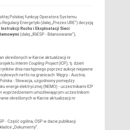
litej Polskiej funkcję Operatora Systemu
Regulacji Energetyki (dalej „Prezes URE”) decyzją
y
Instrukcji
Ruchu i Eksploatacji Sieci
ystemowymi
(dalej „IRiESP - Bilansowanie”),
n określonych w Karcie aktualizacji nr
projektu
Interim Coupling Project
(ICP), tj. dzień
a rynków dnia następnego poprzez aukcje niejawne
yłowych netto na granicach: Węgry - Austria,
z Polska - Słowacja, uzgodniony pomiędzy
 energii elektrycznej (NEMO) - uczestnikami ICP
ytym wyprzedzeniem umożliwiającym uczestnikom
nie określonych w Karcie aktualizacji nr
SP - Część ogólna, OSP w dacie publikacji
akładce „Dokumenty”: