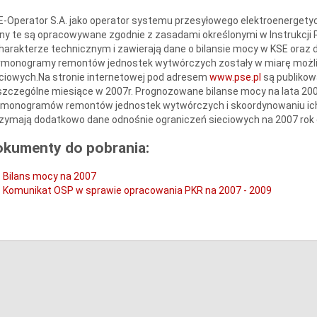
-Operator S.A. jako operator systemu przesyłowego elektroenerget
ny te są opracowywane zgodnie z zasadami określonymi w Instrukcji Ru
harakterze technicznym i zawierają dane o bilansie mocy w KSE oraz
rmonogramy remontów jednostek wytwórczych zostały w miarę możli
ciowych.Na stronie internetowej pod adresem
www.pse.pl
są publikow
zczególne miesiące w 2007r. Prognozowane bilanse mocy na lata 2008
rmonogramów remontów jednostek wytwórczych i skoordynowaniu ic
zymają dodatkowo dane odnośnie ograniczeń sieciowych na 2007 rok
okumenty do pobrania:
Bilans mocy na 2007
Komunikat OSP w sprawie opracowania PKR na 2007 - 2009