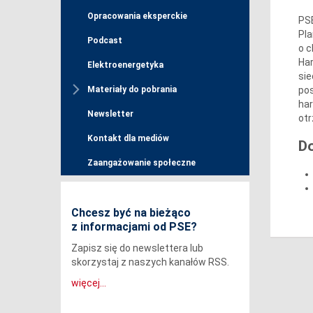
Opracowania eksperckie
PSE
Pla
Podcast
o c
Ha
Elektroenergetyka
sie
pos
Materiały do pobrania
ha
Newsletter
otr
Kontakt dla mediów
D
Zaangażowanie społeczne
Chcesz być na bieżąco
z informacjami od PSE?
Zapisz się do newslettera lub
skorzystaj z naszych kanałów RSS.
więcej...