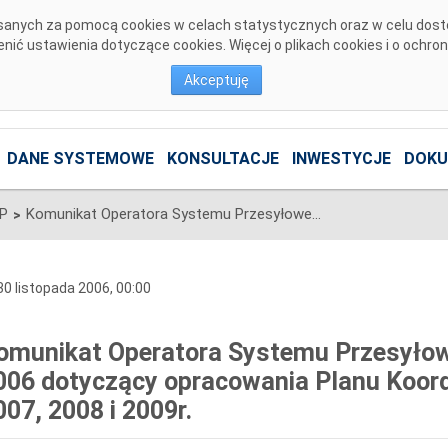
pisanych za pomocą cookies w celach statystycznych oraz w celu dos
ić ustawienia dotyczące cookies. Więcej o plikach cookies i o ochro
Akceptuję
DANE SYSTEMOWE
KONSULTACJE
INWESTYCJE
DOKU
SP
Komunikat Operatora Systemu Przesyłowego z dnia 30 listopada 2006 dotyczący opracowania Planu Koordynacyjnego Rocznego na 2007, 2008 i 2009r.
>
0 listopada 2006, 00:00
omunikat Operatora Systemu Przesyłowe
006 dotyczący opracowania Planu Koor
007, 2008 i 2009r.