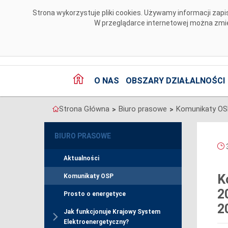
Przejdź do komentarzy
Strona wykorzystuje pliki cookies. Używamy informacji za
W przeglądarce internetowej można zmien
O NAS
OBSZARY DZIAŁALNOŚCI
Strona Główna
Biuro prasowe
Komunikaty O
>
>
BIURO PRASOWE
3
Aktualności
K
Komunikaty OSP
2
Prosto o energetyce
2
Jak funkcjonuje Krajowy System
Elektroenergetyczny?