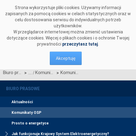
Przejdź do komentarzy
Strona wykorzystuje pliki cookies. Używamy informacji
zapisanych za pomocą cookies w celach statystycznych oraz w
celu dostosowania serwisu do indywidualnych potrzeb
użytkowników.
W przeglądarce internetowej można zmienić ustawienia
dotyczące cookies. Więcej o plikach cookies i o ochronie Twojej
prywatności
przeczytasz tutaj
.
Akceptuję
Biuro prasowe
Komunikaty OSP
Komunikat OSP dotyczący Instrukcji Ruchu i Eksploatacji Sieci Przesyłowej - Bilansowanie systemu i zarządzanie ograniczeniami systemowymi
>
>
BIURO PRASOWE
Aktualności
Komunikaty OSP
Prosto o energetyce
Jak funkcjonuje Krajowy System Elektroenergetyczny?