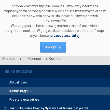
Przejdź do komentarzy
Strona wykorzystuje pliki cookies. Używamy informacji
zapisanych za pomocą cookies w celach statystycznych oraz w
celu dostosowania serwisu do indywidualnych potrzeb
użytkowników.
W przeglądarce internetowej można zmienić ustawienia
dotyczące cookies. Więcej o plikach cookies i o ochronie Twojej
prywatności
przeczytasz tutaj
.
Akceptuję
Biuro prasowe
Komunikaty OSP
Komunikat OSP dotyczący IRiESP - Bilansowanie systemu i zarządzanie ograniczeniami systemowymi
>
>
BIURO PRASOWE
Aktualności
Komunikaty OSP
Prosto o energetyce
Jak funkcjonuje Krajowy System Elektroenergetyczny?