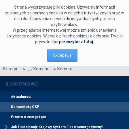
Przejdź do komentarzy
Strona wykorzystuje pliki cookies. Używamy informacji
zapisanych za pomocą cookies w celach statystycznych oraz w
celu dostosowania serwisu do indywidualnych potrzeb
użytkowników.
W przeglądarce internetowej można zmienić ustawienia
dotyczące cookies. Więcej o plikach cookies i o ochronie Twojej
prywatności
przeczytasz tutaj
.
Akceptuję
Biuro prasowe
Komunikaty OSP
Komunikat OSP dotyczący Karty aktualizacji nr B/5/2008 IRiESP - Bilansowanie systemu i zarządzanie ograniczeniami systemowymi
>
>
BIURO PRASOWE
Aktualności
Komunikaty OSP
Prosto o energetyce
Jak funkcjonuje Krajowy System Elektroenergetyczny?