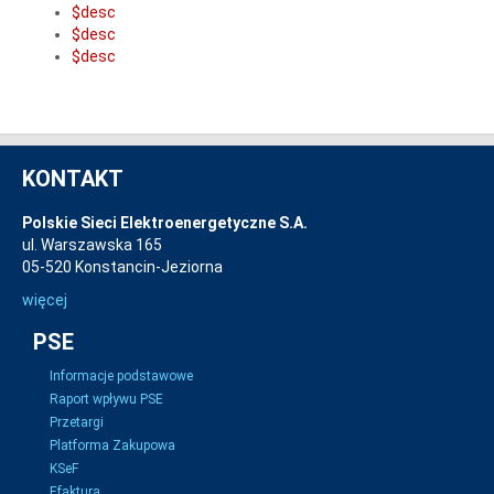
$desc
$desc
$desc
KONTAKT
Polskie Sieci Elektroenergetyczne S.A.
ul. Warszawska 165
05-520 Konstancin-Jeziorna
więcej
PSE
Informacje podstawowe
Raport wpływu PSE
Przetargi
Platforma Zakupowa
KSeF
Efaktura