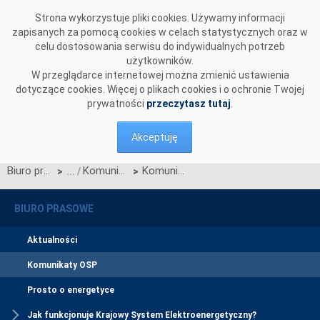
Przejdź do komentarzy
Strona wykorzystuje pliki cookies. Używamy informacji
zapisanych za pomocą cookies w celach statystycznych oraz w
celu dostosowania serwisu do indywidualnych potrzeb
użytkowników.
W przeglądarce internetowej można zmienić ustawienia
dotyczące cookies. Więcej o plikach cookies i o ochronie Twojej
prywatności
przeczytasz tutaj
.
Akceptuję
Biuro prasowe
Komunikaty OSP
Komunikat OSP dotyczący Karty aktualizacji nr B/9/2009 IRiESP - Bilansowanie systemu i zarządzanie ograniczeniami systemowymi
>
>
BIURO PRASOWE
Aktualności
Komunikaty OSP
Prosto o energetyce
Jak funkcjonuje Krajowy System Elektroenergetyczny?