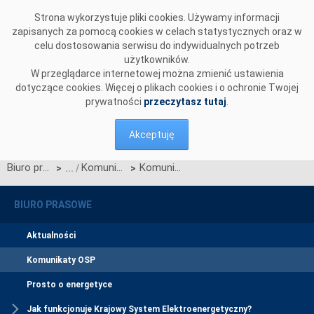
Przejdź do komentarzy
Strona wykorzystuje pliki cookies. Używamy informacji
zapisanych za pomocą cookies w celach statystycznych oraz w
celu dostosowania serwisu do indywidualnych potrzeb
użytkowników.
W przeglądarce internetowej można zmienić ustawienia
dotyczące cookies. Więcej o plikach cookies i o ochronie Twojej
prywatności
przeczytasz tutaj
.
Akceptuję
Biuro prasowe
Komunikaty OSP
Komunikat OSP dotyczący Karty aktualizacji nr&nbsp;CK/1/2012 IRiESP oraz CB/6/2012 IRiESP
>
>
BIURO PRASOWE
Aktualności
Komunikaty OSP
Prosto o energetyce
Jak funkcjonuje Krajowy System Elektroenergetyczny?