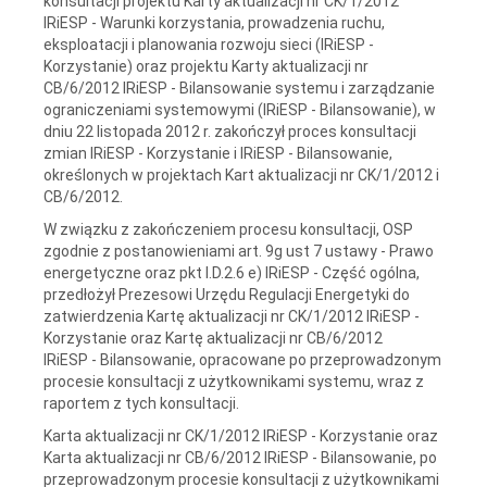
konsultacji projektu Karty aktualizacji nr CK/1/2012
IRiESP - Warunki korzystania, prowadzenia ruchu,
eksploatacji i planowania rozwoju sieci (IRiESP -
Korzystanie) oraz projektu Karty aktualizacji nr
CB/6/2012 IRiESP - Bilansowanie systemu i zarządzanie
ograniczeniami systemowymi (IRiESP - Bilansowanie), w
dniu 22 listopada 2012 r. zakończył proces konsultacji
zmian IRiESP - Korzystanie i IRiESP - Bilansowanie,
określonych w projektach Kart aktualizacji nr CK/1/2012 i
CB/6/2012.
W związku z zakończeniem procesu konsultacji, OSP
zgodnie z postanowieniami art. 9g ust 7 ustawy - Prawo
energetyczne oraz pkt I.D.2.6 e) IRiESP - Część ogólna,
przedłożył Prezesowi Urzędu Regulacji Energetyki do
zatwierdzenia Kartę aktualizacji nr CK/1/2012 IRiESP -
Korzystanie oraz Kartę aktualizacji nr CB/6/2012
IRiESP - Bilansowanie, opracowane po przeprowadzonym
procesie konsultacji z użytkownikami systemu, wraz z
raportem z tych konsultacji.
Karta aktualizacji nr CK/1/2012 IRiESP - Korzystanie oraz
Karta aktualizacji nr CB/6/2012 IRiESP - Bilansowanie, po
przeprowadzonym procesie konsultacji z użytkownikami