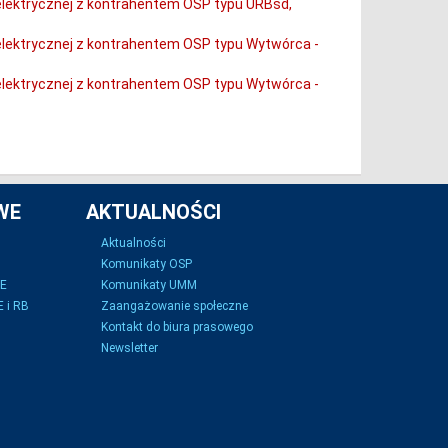
elektrycznej z kontrahentem OSP typu URBsd,
elektrycznej z kontrahentem OSP typu Wytwórca -
elektrycznej z kontrahentem OSP typu Wytwórca -
WE
AKTUALNOŚCI
Aktualności
Komunikaty OSP
SE
Komunikaty UMM
 i RB
Zaangażowanie społeczne
Kontakt do biura prasowego
Newsletter