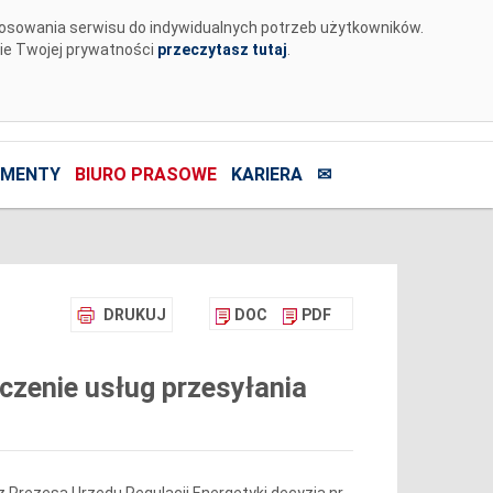
tosowania serwisu do indywidualnych potrzeb użytkowników.
nie Twojej prywatności
przeczytasz tutaj
.
MENTY
BIURO PRASOWE
KARIERA
✉
DRUKUJ
DOC
PDF
zenie usług przesyłania
 Prezesa Urzędu Regulacji Energetyki decyzją nr