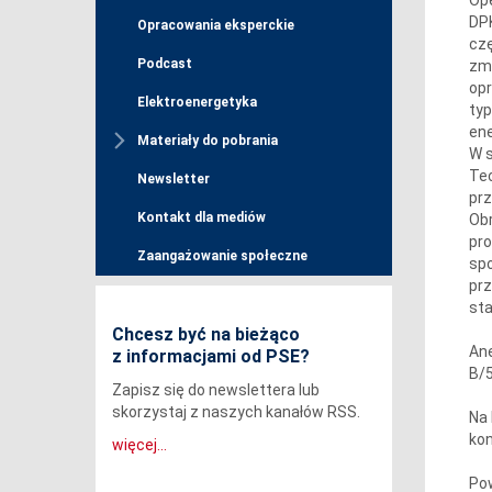
DPK
Opracowania eksperckie
czę
Podcast
zmi
opr
Elektroenergetyka
typ
ene
Materiały do pobrania
W s
Te
Newsletter
prz
Kontakt dla mediów
Ob
pro
Zaangażowanie społeczne
spo
pr
sta
Chcesz być na bieżąco
Ane
z informacjami od PSE?
B/5
Zapisz się do newslettera lub
skorzystaj z naszych kanałów RSS.
Na
kon
więcej...
Pow