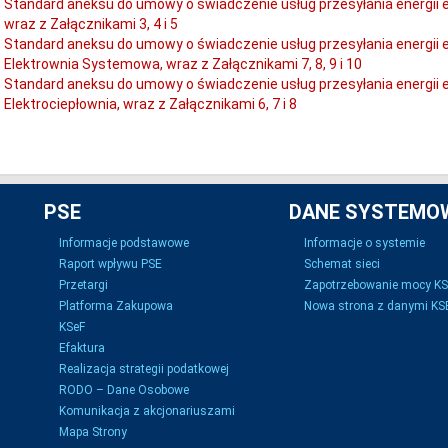
Standard aneksu do umowy o świadczenie usług przesyłania energii 
wraz z Załącznikami 3, 4 i 5
Standard aneksu do umowy o świadczenie usług przesyłania energii 
Elektrownia Systemowa, wraz z Załącznikami 7, 8, 9 i 10
Standard aneksu do umowy o świadczenie usług przesyłania energii 
Elektrociepłownia, wraz z Załącznikami 6, 7 i 8
PSE
DANE SYSTEMO
Informacje podstawowe
Informacje o systemie
Raport wpływu PSE
Schemat sieci
Przetargi
Zapotrzebowanie mocy K
Platforma Zakupowa
Nowa strona z danymi KSE
KSeF
Efaktura
Realizacja strategii podatkowej
RODO – Dane Osobowe
Komunikacja z akcjonariuszami
Mapa Strony