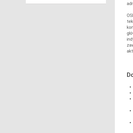
ad
OSP
tek
kon
głó
ind
zaw
akt
D