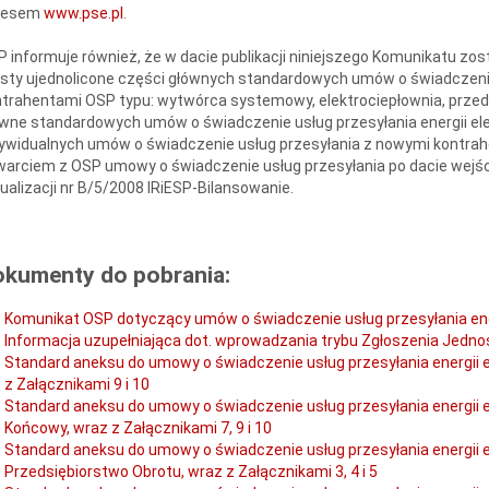
resem
www.pse.pl
.
 informuje również, że w dacie publikacji niniejszego Komunikatu zo
sty ujednolicone części głównych standardowych umów o świadczenie 
trahentami OSP typu: wytwórca systemowy, elektrociepłownia, przeds
wne standardowych umów o świadczenie usług przesyłania energii e
ywidualnych umów o świadczenie usług przesyłania z nowymi kontrah
arciem z OSP umowy o świadczenie usług przesyłania po dacie wejśc
ualizacji nr B/5/2008 IRiESP-Bilansowanie.
okumenty do pobrania:
Komunikat OSP dotyczący umów o świadczenie usług przesyłania ener
Informacja uzupełniająca dot. wprowadzania trybu Zgłoszenia Jedn
Standard aneksu do umowy o świadczenie usług przesyłania energii 
z Załącznikami 9 i 10
Standard aneksu do umowy o świadczenie usług przesyłania energii 
Końcowy, wraz z Załącznikami 7, 9 i 10
Standard aneksu do umowy o świadczenie usług przesyłania energii 
Przedsiębiorstwo Obrotu, wraz z Załącznikami 3, 4 i 5