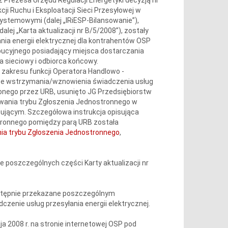
ji Ruchu i Eksploatacji Sieci Przesyłowej w
ystemowymi (dalej „IRiESP-Bilansowanie”),
alej „Karta aktualizacji nr B/5/2008”), zostały
a energii elektrycznej dla kontrahentów OSP
bucyjnego posiadający miejsca dostarczania
ca sieciowy i odbiorca końcowy.
zakresu funkcji Operatora Handlowo -
ce wstrzymania/wznowienia świadczenia usług
onego przez URB, usunięto JG Przedsiębiorstw
ania trybu Zgłoszenia Jednostronnego w
ującym. Szczegółowa instrukcja opisująca
tronnego pomiędzy parą URB została
nia trybu Zgłoszenia Jednostronnego
,
 poszczególnych części Karty aktualizacji nr
stępnie przekazane poszczególnym
enie usług przesyłania energii elektrycznej.
 2008 r. na stronie internetowej OSP pod