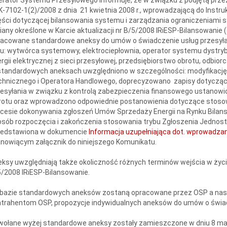
-7102-1(2)/2008 z dnia 21 kwietnia 2008 r., wprowadzającą do Instrukc
ści dotyczącej bilansowania systemu i zarządzania ograniczeniami s
any określone w Karcie aktualizacji nr B/5/2008 IRiESP-Bilansowanie (d
acowane standardowe aneksy do umów o świadczenie usług przesyłani
u: wytwórca systemowy, elektrociepłownia, operator systemu dystry
rgii elektrycznej z sieci przesyłowej, przedsiębiorstwo obrotu, odbior
tandardowych aneksach uwzględniono w szczególności: modyfikację 
chnicznego i Operatora Handlowego, doprecyzowano zapisy dotyczą
esyłania w związku z kontrolą zabezpieczenia finansowego ustanowi
rotu oraz wprowadzono odpowiednie postanowienia dotyczące stosow
cesie dokonywania zgłoszeń Umów Sprzedaży Energii na Rynku Bilans
sób rozpoczęcia i zakończenia stosowania trybu Zgłoszenia Jednos
zedstawiona w dokumencie
Informacja uzupełniająca dot. wprowadza
nowiącym załącznik do niniejszego Komunikatu.
ksy uwzględniają także okoliczność różnych terminów wejścia w życie
/2008 IRiESP-Bilansowanie.
 bazie standardowych aneksów zostaną opracowane przez OSP a na
trahentom OSP, propozycje indywidualnych aneksów do umów o świadcz
ołane wyżej standardowe aneksy zostały zamieszczone w dniu 8 maja