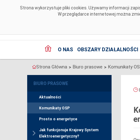
Przejdź do komentarzy
Strona wykorzystuje pliki cookies. Używamy informacji za
W przeglądarce internetowej można zmien
O NAS
OBSZARY DZIAŁALNOŚCI
Strona Główna
Biuro prasowe
Komunikaty O
>
>
BIURO PRASOWE
8
Aktualności
K
Komunikaty OSP
e
Prosto o energetyce
Jak funkcjonuje Krajowy System
Elektroenergetyczny?
Ope