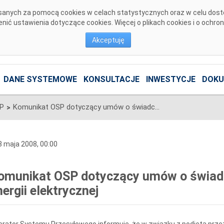
pisanych za pomocą cookies w celach statystycznych oraz w celu dos
ić ustawienia dotyczące cookies. Więcej o plikach cookies i o ochro
Akceptuję
DANE SYSTEMOWE
KONSULTACJE
INWESTYCJE
DOKU
SP
Komunikat OSP dotyczący umów o świadczenie usług przesyłania energii elektrycznej
>
 maja 2008, 00:00
omunikat OSP dotyczący umów o świadc
nergii elektrycznej
rator Systemu Przesyłowego informuje, że w związku z podjętą przez