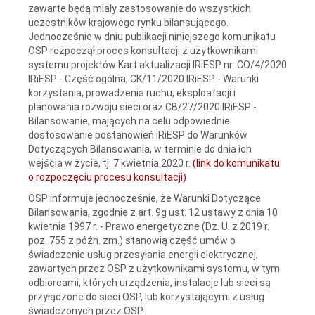
zawarte będą miały zastosowanie do wszystkich
uczestników krajowego rynku bilansującego.
Jednocześnie w dniu publikacji niniejszego komunikatu
OSP rozpoczął proces konsultacji z użytkownikami
systemu projektów Kart aktualizacji IRiESP nr: CO/4/2020
IRiESP - Część ogólna, CK/11/2020 IRiESP - Warunki
korzystania, prowadzenia ruchu, eksploatacji i
planowania rozwoju sieci oraz CB/27/2020 IRiESP -
Bilansowanie, mających na celu odpowiednie
dostosowanie postanowień IRiESP do Warunków
Dotyczących Bilansowania, w terminie do dnia ich
wejścia w życie, tj. 7 kwietnia 2020 r.
(link do komunikatu
o rozpoczęciu procesu konsultacji)
OSP informuje jednocześnie, że Warunki Dotyczące
Bilansowania, zgodnie z art. 9g ust. 12 ustawy z dnia 10
kwietnia 1997 r. - Prawo energetyczne (Dz. U. z 2019 r.
poz. 755 z późn. zm.) stanowią część umów o
świadczenie usług przesyłania energii elektrycznej,
zawartych przez OSP z użytkownikami systemu, w tym
odbiorcami, których urządzenia, instalacje lub sieci są
przyłączone do sieci OSP, lub korzystającymi z usług
świadczonych przez OSP.