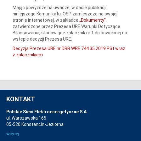
Mając powyższe na uwadze, w dacie publikacji
niniejszego Komunikatu, OSP zamieszcza na swojej
stronie internetowej, w zakładce
„Dokumenty”
,
zatwierdzone przez Prezesa URE Warunki Dotyczące
Bilansowania, stanowiące załącznik nr 1 do powołanej na
wstępie decyzji Prezesa URE.
Decyzja Prezesa URE nr DRR.WRE.744.35.2019.PSt wraz
z załącznikiem
KONTAKT
Polskie Sieci Elektroenergetyczne S.A.
ul. Warszawska 165
05-520 Konstancin-Jeziorna
więcej