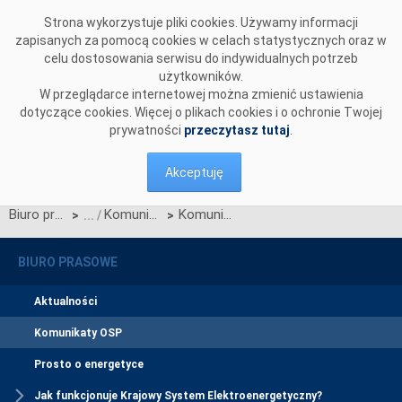
Przejdź do komentarzy
Strona wykorzystuje pliki cookies. Używamy informacji
zapisanych za pomocą cookies w celach statystycznych oraz w
celu dostosowania serwisu do indywidualnych potrzeb
użytkowników.
W przeglądarce internetowej można zmienić ustawienia
dotyczące cookies. Więcej o plikach cookies i o ochronie Twojej
prywatności
przeczytasz tutaj
.
Akceptuję
Biuro prasowe
Komunikaty OSP
Komunikat OSP dotyczący zatwierdzenia przez Prezesa URE Warunków Dotyczących Bilansowania
>
>
BIURO PRASOWE
Aktualności
Komunikaty OSP
Prosto o energetyce
Jak funkcjonuje Krajowy System Elektroenergetyczny?