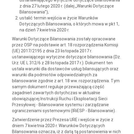
z dnia 27 lutego 2020 r. (dalej „Warunki Dotyczące
Bilansowania”);
ustalić termin wejścia w życie Warunków
Dotyczących Bilansowania, o których mowa w pkt 1,
na dzień 7 kwietnia 2020 r.
Warunki Dotyczące Bilansowania zostały opracowane
przez OSP na podstawie art. 18 rozporządzenia Komisji
(UE) 2017/2195 z dnia 23 listopada 2017 r.
ustanawiającego wytyczne dotyczące bilansowania (Dz.
Urz. UE L 312/6 z 28 listopada 2017 r.). Dokument ten
ustala warunki dla dostawców usług bilansujących oraz
warunki dla podmiotów odpowiedzialnych za
bilansowanie zgodnie z art. 18 ww. rozporządzenia. Tym
samym dokument reguluje przeważającą część
zagadnień zawartych dotychczas w aktualnie
obowiązującej Instrukcji Ruchu i Eksploatacji Sieci
Przesyłowej - Bilansowanie systemu i zarządzanie
ograniczeniami systemowymi (IRiESP - Bilansowanie).
Zatwierdzenie przez Prezesa URE i wejście w życie z
dniem 7 kwietnia 2020 r. Warunków Dotyczących
Bilansowania oznacza, iż z datą tą postanowienia w nich