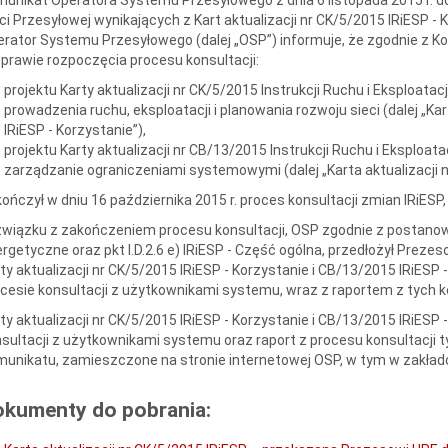
ci Przesyłowej wynikających z Kart aktualizacji nr CK/5/2015 IRiESP -
rator Systemu Przesyłowego (dalej „OSP”) informuje, że zgodnie z Ko
prawie rozpoczęcia procesu konsultacji:
projektu Karty aktualizacji nr CK/5/2015 Instrukcji Ruchu i Eksploatacj
prowadzenia ruchu, eksploatacji i planowania rozwoju sieci (dalej „Kar
IRiESP - Korzystanie”),
projektu Karty aktualizacji nr CB/13/2015 Instrukcji Ruchu i Eksploata
zarządzanie ograniczeniami systemowymi (dalej „Karta aktualizacji n
ończył w dniu 16 października 2015 r. proces konsultacji zmian IRiES
wiązku z zakończeniem procesu konsultacji, OSP zgodnie z postanowi
rgetyczne oraz pkt I.D.2.6 e) IRiESP - Część ogólna, przedłożył Preze
ty aktualizacji nr CK/5/2015 IRiESP - Korzystanie i CB/13/2015 IRiE
cesie konsultacji z użytkownikami systemu, wraz z raportem z tych ko
ty aktualizacji nr CK/5/2015 IRiESP - Korzystanie i CB/13/2015 IRiES
sultacji z użytkownikami systemu oraz raport z procesu konsultacji tyc
unikatu, zamieszczone na stronie internetowej OSP, w tym w zakład
okumenty do pobrania: