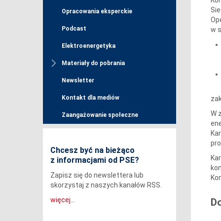
Sie
Opracowania eksperckie
Ope
Podcast
w s
Elektroenergetyka
Materiały do pobrania
Newsletter
Kontakt dla mediów
zak
W z
Zaangażowanie społeczne
ene
Kar
pro
Chcesz być na bieżąco
Kar
z informacjami od PSE?
kon
Zapisz się do newslettera lub
Kom
skorzystaj z naszych kanałów RSS.
więcej...
D