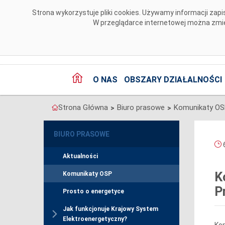
Przejdź do komentarzy
Strona wykorzystuje pliki cookies. Używamy informacji za
W przeglądarce internetowej można zmien
O NAS
OBSZARY DZIAŁALNOŚCI
Strona Główna
Biuro prasowe
Komunikaty O
>
>
BIURO PRASOWE
6
Aktualności
K
Komunikaty OSP
P
Prosto o energetyce
Jak funkcjonuje Krajowy System
Elektroenergetyczny?
Kom