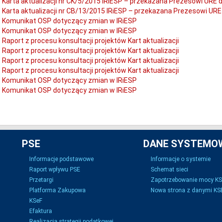
Karta aktualizacji nr CK/5/2015 IRiESP – przekazana Prezesowi URE 
Karta aktualizacji nr CB/13/2015 IRiESP – przekazana Prezesowi URE
Komunikat OSP dotyczący zmian w IRiESP
Komunikat OSP dotyczący zmian w IRiESP
Raport z procesu konsultacji projektów Kart aktualizacji
Raport z procesu konsultacji projektów Kart aktualizacji
Raport z procesu konsultacji projektów Kart aktualizacji
Raport z procesu konsultacji projektów Kart aktualizacji
Komunikat OSP dotyczący zmian w IRiESP
Komunikat OSP dotyczący zmian w IRiESP
PSE
DANE SYSTEMO
Informacje podstawowe
Informacje o systemie
Raport wpływu PSE
Schemat sieci
Przetargi
Zapotrzebowanie mocy K
Platforma Zakupowa
Nowa strona z danymi KSE
KSeF
Efaktura
Realizacja strategii podatkowej