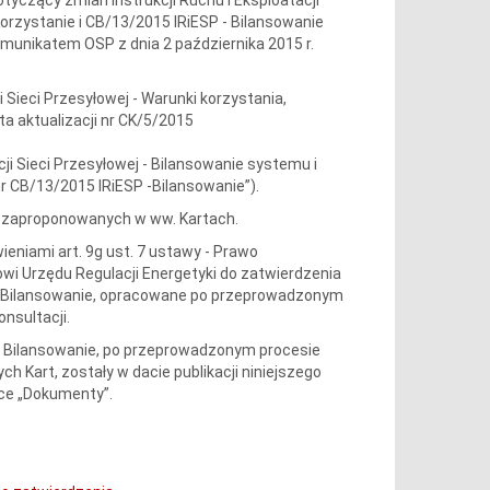
 Korzystanie i CB/13/2015 IRiESP - Bilansowanie
munikatem OSP z dnia 2 października 2015 r.
i Sieci Przesyłowej - Warunki korzystania,
ta aktualizacji nr CK/5/2015
cji Sieci Przesyłowej - Bilansowanie systemu i
r CB/13/2015 IRiESP -Bilansowanie”).
P, zaproponowanych w ww. Kartach.
eniami art. 9g ust. 7 ustawy - Prawo
sowi Urzędu Regulacji Energetyki do zatwierdzenia
SP -Bilansowanie, opracowane po przeprowadzonym
nsultacji.
P - Bilansowanie, po przeprowadzonym procesie
h Kart, zostały w dacie publikacji niniejszego
ce „Dokumenty”.