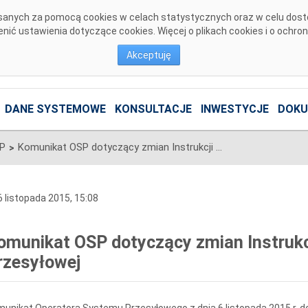
pisanych za pomocą cookies w celach statystycznych oraz w celu dos
ić ustawienia dotyczące cookies. Więcej o plikach cookies i o ochro
Akceptuję
DANE SYSTEMOWE
KONSULTACJE
INWESTYCJE
DOKU
SP
Komunikat OSP dotyczący zmian Instrukcji Ruchu i Eksploatacji Sieci Przesyłowej
>
 listopada 2015, 15:08
omunikat OSP dotyczący zmian Instrukcji
rzesyłowej
unikat Operatora Systemu Przesyłowego z dnia 6 listopada 2015 r. do