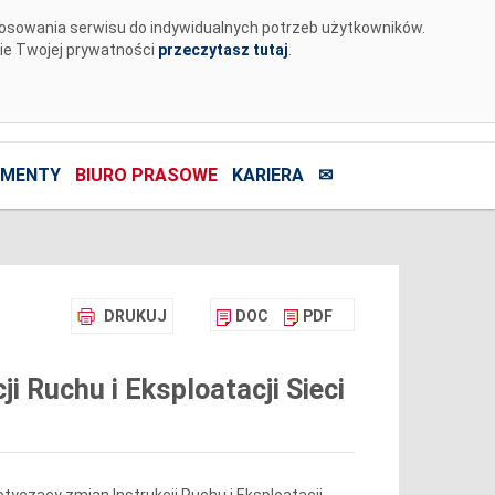
tosowania serwisu do indywidualnych potrzeb użytkowników.
nie Twojej prywatności
przeczytasz tutaj
.
MENTY
BIURO PRASOWE
KARIERA
✉
DRUKUJ
DOC
PDF
 Ruchu i Eksploatacji Sieci
tyczący zmian Instrukcji Ruchu i Eksploatacji