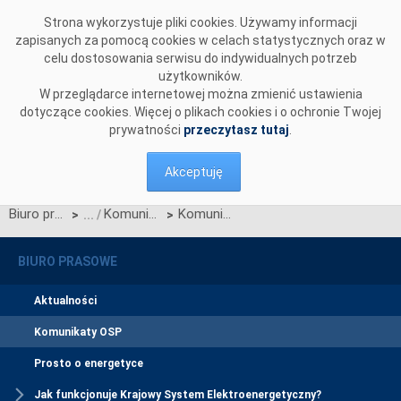
Przejdź do komentarzy
Strona wykorzystuje pliki cookies. Używamy informacji
zapisanych za pomocą cookies w celach statystycznych oraz w
celu dostosowania serwisu do indywidualnych potrzeb
użytkowników.
W przeglądarce internetowej można zmienić ustawienia
dotyczące cookies. Więcej o plikach cookies i o ochronie Twojej
prywatności
przeczytasz tutaj
.
Akceptuję
Biuro prasowe
Komunikaty OSP
Komunikat OSP w sprawie IRiESP - Warunki korzystania, prowadzenia ruchu, eksploatacji i planowania rozwoju sieci
>
>
BIURO PRASOWE
Aktualności
Komunikaty OSP
Prosto o energetyce
Jak funkcjonuje Krajowy System Elektroenergetyczny?