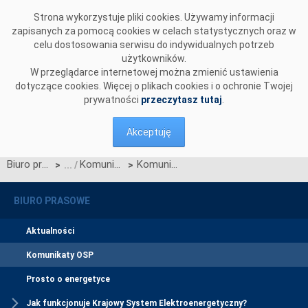
Przejdź do komentarzy
Strona wykorzystuje pliki cookies. Używamy informacji
zapisanych za pomocą cookies w celach statystycznych oraz w
celu dostosowania serwisu do indywidualnych potrzeb
użytkowników.
W przeglądarce internetowej można zmienić ustawienia
dotyczące cookies. Więcej o plikach cookies i o ochronie Twojej
prywatności
przeczytasz tutaj
.
Akceptuję
Biuro prasowe
Komunikaty OSP
Komunikat OSP w sprawie konsultacji zmian w IRiESP wynikających z projektu Karty aktualizacji CB/12/2014 IRiESP
>
>
BIURO PRASOWE
Aktualności
Komunikaty OSP
Prosto o energetyce
Jak funkcjonuje Krajowy System Elektroenergetyczny?