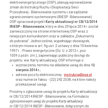
elektroenergetycznego (OSP), planują wprowadzenie
zmian do Instrukcji Ruchu i Eksploatacji Sieci
Przesyłowej - Bilansowanie systemu i zarządzanie
ograniczeniami systemowymi (IRiESP -Bilansowanie).
OSP opracował projekt
Karty aktualizacji nr CB/12/2014
IRiESP - Bilansowanie
, który w dniu 29 lipca 2014 r. został
zamieszczony na stronie internetowej OSP wraz z
niniejszym komunikatem oraz w zakładce „Dokumenty
do pobrania”. Jednocześnie, wypełniając obowiązek,
o którym mowa w art. 9g ust. 2 ustawy z dnia 10 kwietnia
1997 r. - Prawo energetyczne (Dz. U. z 2012 r., poz.
1059 z późn. zm.), zapewniając publiczny dostęp do
projektu ww. Karty aktualizacji, OSP informuje o:
wyznaczeniu terminu na składanie uwag do dnia
12
sierpnia 2014 r.
;
adresie poczty elektronicznej -
instrukcja@pse.pl
oraz numerze faksu - (22) 242 2538, na które należy
przekazywać uwagi.
Prosimy o zgłaszanie uwag do projektu Karty aktualizacji
nr CB/12/2014 IRiESP - Bilansowanie, na
Formularzu
zgłoszeniowym uwag do projektu Karty aktualizacji
nr CB/12/2014 IRiESP - Bilansowanie,
dołączonym do