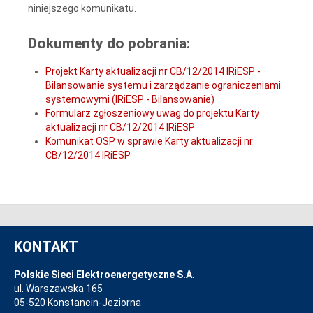
niniejszego komunikatu.
Dokumenty do pobrania:
Projekt Karty aktualizacji nr CB/12/2014 IRiESP -
Bilansowanie systemu i zarządzanie ograniczeniami
systemowymi (IRiESP - Bilansowanie)
Formularz zgłoszeniowy uwag do projektu Karty
aktualizacji nr CB/12/2014 IRiESP
Komunikat OSP w sprawie Karty aktualizacji nr
CB/12/2014 IRiESP
KONTAKT
Polskie Sieci Elektroenergetyczne S.A.
ul. Warszawska 165
05-520 Konstancin-Jeziorna