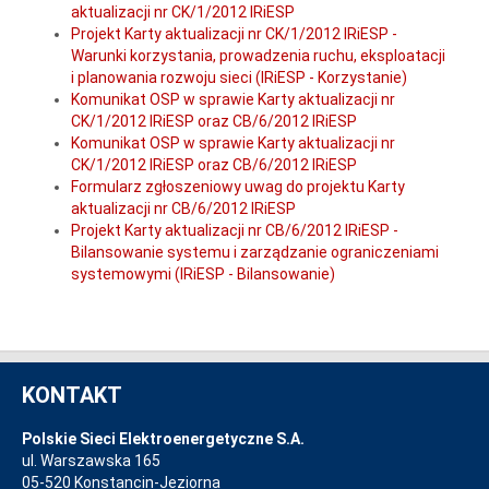
aktualizacji nr CK/1/2012 IRiESP
Projekt Karty aktualizacji nr CK/1/2012 IRiESP -
Warunki korzystania, prowadzenia ruchu, eksploatacji
i planowania rozwoju sieci (IRiESP - Korzystanie)
Komunikat OSP w sprawie Karty aktualizacji nr
CK/1/2012 IRiESP oraz CB/6/2012 IRiESP
Komunikat OSP w sprawie Karty aktualizacji nr
CK/1/2012 IRiESP oraz CB/6/2012 IRiESP
Formularz zgłoszeniowy uwag do projektu Karty
aktualizacji nr CB/6/2012 IRiESP
Projekt Karty aktualizacji nr CB/6/2012 IRiESP -
Bilansowanie systemu i zarządzanie ograniczeniami
systemowymi (IRiESP - Bilansowanie)
KONTAKT
Polskie Sieci Elektroenergetyczne S.A.
ul. Warszawska 165
05-520 Konstancin-Jeziorna