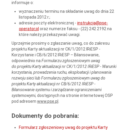
informuje o:
wyznaczeniu terminu na składanie uwag do dnia 22
listopada 2012 r.;
adresie poczty elektronicznej -
instrukcja@pse-
operator.pl
oraz numerze faksu - (22) 242 2192 na
które należy przekazywać uwagi.
Uprzejmie prosimy o zgłaszanie uwag, co do zakresu
projektu Karty aktualizacji nr CK/1/2012 IRiESP -
Korzystanie i CB/6/2012 IRiESP – Bilansowanie,
odpowiednio na
Formularzu zgłoszeniowym uwag
do projektu Karty aktualizacji nr CK/1/2012 IRiESP - Warunki
korzystania, prowadzenia ruchu, eksploatacji i planowania
rozwoju sieci lub Formularzu zgłoszeniowym uwag do
projektu Karty aktualizacji nr CB/6/2012 IRiESP -
Bilansowanie systemu i zarządzanie ograniczeniami
systemowymi,
dostępnych na stronie internetowej OSP
pod adresem
www.pse.pl
.
Dokumenty do pobrania:
Formularz zgłoszeniowy uwag do projektu Karty