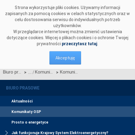
Przejdź do komentarzy
Strona wykorzystuje pliki cookies. Używamy informacji
zapisanych za pomocą cookies w celach statystycznych oraz w
celu dostosowania serwisu do indywidualnych potrzeb
użytkowników.
W przeglądarce internetowej można zmienić ustawienia
dotyczące cookies. Więcej o plikach cookies i o ochronie Twojej
prywatności
przeczytasz tutaj
.
Akceptuję
Biuro prasowe
Komunikaty OSP
Komunikat OSP w sprawie procesu konsultacji zmian IRiESP
>
>
BIURO PRASOWE
Aktualności
Komunikaty OSP
Prosto o energetyce
Jak funkcjonuje Krajowy System Elektroenergetyczny?