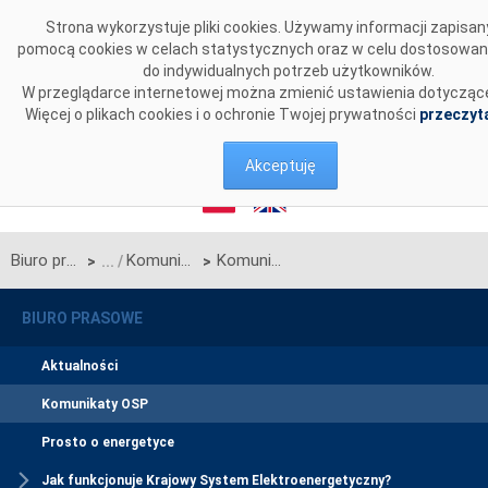
Przejdź do komentarzy
Strona wykorzystuje pliki cookies. Używamy informacji zapisan
pomocą cookies w celach statystycznych oraz w celu dostosowan
do indywidualnych potrzeb użytkowników.
W przeglądarce internetowej można zmienić ustawienia dotyczące
Więcej o plikach cookies i o ochronie Twojej prywatności
przeczyta
Akceptuję
Biuro prasowe
Komunikaty OSP
Komunikat OSP w sprawie rozpoczęcia procesu jednostronnego przetargu miesięcznego na kwiecień 2025 r. na zdolności przesyłowe linii Zamość-Dobrotwór będącej połączeniem międzysystemowym PSE S.A. i NEK UKRENERGO
>
>
BIURO PRASOWE
Aktualności
Komunikaty OSP
Prosto o energetyce
Jak funkcjonuje Krajowy System Elektroenergetyczny?