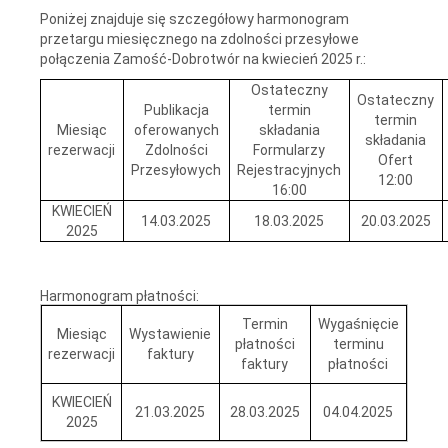
Poniżej znajduje się szczegółowy harmonogram
przetargu miesięcznego na zdolności przesyłowe
połączenia Zamość-Dobrotwór na kwiecień 2025 r.:
Ostateczny
Ostateczny
Publikacja
termin
termin
Miesiąc
oferowanych
składania
składania
rezerwacji
Zdolności
Formularzy
Ofert
Przesyłowych
Rejestracyjnych
12:00
16:00
KWIECIEŃ
14.03.2025
18.03.2025
20.03.2025
2025
Harmonogram płatności:
Termin
Wygaśnięcie
Miesiąc
Wystawienie
płatności
terminu
rezerwacji
faktury
faktury
płatności
KWIECIEŃ
21.03.2025
28.03.2025
04.04.2025
2025