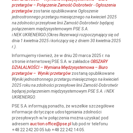
przetargów – Połączenie Zamość-Dobrotwór - Ogłoszenia
przetargów
zostanie opublikowane
Ogłoszenie
jednostronnego przetargu miesięcznego na kwiecień 2025
na zdolności przesyłowe linii Zamość‑Dobrotwór będącej
połączeniem międzysystemowym PSE S.A.
i NEK UKRENERGO (Okres Rezerwacji rozpoczynający się od
dnia 1 kwietnia 2025 i kończący się z dniem 30 kwietnia 2025
r.)
.
Informujemy również, że w dniu 20 marca 2025 r. na
stronie internetowej PSE S.A. w zakładce
OBSZARY
DZIAŁALNOŚCI
–
Wymiana Międzysystemowa
–
Biuro
przetargów
–
Wyniki przetargów
zostaną opublikowane
Wyniki jednostronnego przetargu miesięcznego na kwiecień
2025 roku na zdolności przesyłowe linii Zamość‑Dobrotwór
będącej połączeniem międzysystemowym PSE S.A. i NEK
UKRENERGO.
PSE S.A. informują ponadto, że wszelkie szczegółowe
informacje dotyczące udostępniania zdolności
przesyłowych w/w połączenia można uzyskać pod
adresem
auction.office@pse.pl
lub pod nr telefonu
+48 22 242 20 05 lub +48 22 242 14 05.