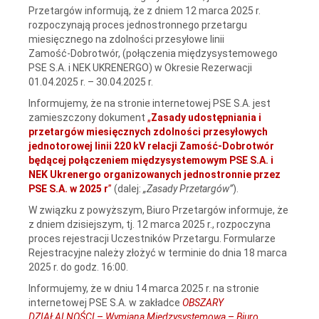
Przetargów informują, że z dniem 12 marca 2025 r.
rozpoczynają proces jednostronnego przetargu
miesięcznego na zdolności przesyłowe linii
Zamość‑Dobrotwór, (połączenia międzysystemowego
PSE S.A. i NEK UKRENERGO) w Okresie Rezerwacji
01.04.2025 r. – 30.04.2025 r.
Informujemy, że na stronie internetowej PSE S.A. jest
zamieszczony dokument
„
Zasady udostępniania i
przetargów miesięcznych zdolności przesyłowych
jednotorowej linii 220 kV relacji Zamość‑Dobrotwór
będącej połączeniem międzysystemowym PSE S.A. i
NEK Ukrenergo organizowanych jednostronnie przez
PSE S.A. w 2025 r
”
(dalej:
„Zasady Przetargów”
).
W związku z powyższym, Biuro Przetargów informuje, że
z dniem dzisiejszym, tj. 12 marca 2025 r., rozpoczyna
proces rejestracji Uczestników Przetargu. Formularze
Rejestracyjne należy złożyć w terminie do dnia 18 marca
2025 r. do godz. 16:00.
Informujemy, że w dniu 14 marca 2025 r. na stronie
internetowej PSE S.A. w zakładce
OBSZARY
DZIAŁALNOŚCI
–
Wymiana Międzysystemowa
–
Biuro