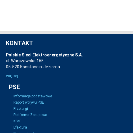
KONTAKT
Polskie Sieci Elektroenergetyczne S.A.
ul. Warszawska 165
05-520 Konstancin-Jeziorna
więcej
PSE
Informacje podstawowe
Raport wpływu PSE
Przetargi
Platforma Zakupowa
KSeF
Efaktura