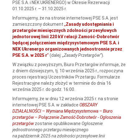
PSE S.A. i NEK UKRENERGO) w Okresie Rezerwacji
01.10.2025 r. – 31.10.2025 r.
Informujemy, że na stronie internetowej PSE S.A. jest
zamieszczony dokument
„
Zasady udostępniania i
przetargów miesięcznych zdolności przesyłowych
jednotorowej linii 220 kV relacji Zamość‑Dobrotwór
będącej połączeniem międzysystemowym PSE S.A. i
NEK Ukrenergo organizowanych jednostronnie przez
PSE S.A. w 2025 r
”
(dalej:
„Zasady Przetargów”
).
W związku z powyższym, Biuro Przetargów informuje, że
z dniem dzisiejszym, tj. 10 września 2025 r., rozpoczyna
proces rejestracji Uczestników Przetargu. Formularze
Rejestracyjne należy złożyć w terminie do dnia 16
września 2025 r. do godz. 16:00.
Informujemy, że w dniu 12 września 2025 r. na stronie
internetowej PSE S.A. w zakładce
OBSZARY
DZIAŁALNOŚCI
–
Wymiana Międzysystemowa
–
Biuro
przetargów – Połączenie Zamość-Dobrotwór - Ogłoszenia
przetargów
zostanie opublikowane
Ogłoszenie
jednostronnego przetargu miesięcznego
na październik 2025 na zdolności przesyłowe linii