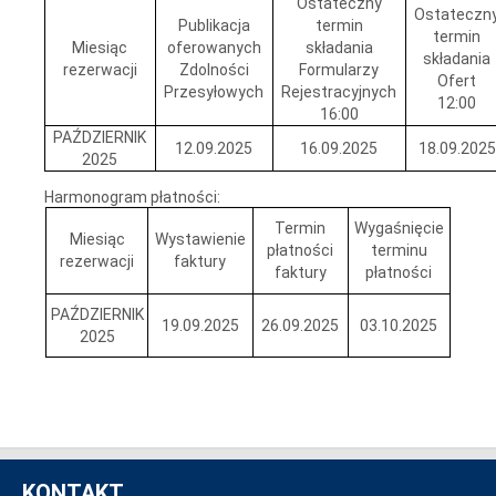
Ostateczny
Ostateczn
Publikacja
termin
termin
Miesiąc
oferowanych
składania
składania
rezerwacji
Zdolności
Formularzy
Ofert
Przesyłowych
Rejestracyjnych
12:00
16:00
PAŹDZIERNIK
12.09.2025
16.09.2025
18.09.2025
2025
Harmonogram płatności:
Termin
Wygaśnięcie
Miesiąc
Wystawienie
płatności
terminu
rezerwacji
faktury
faktury
płatności
PAŹDZIERNIK
19.09.2025
26.09.2025
03.10.2025
2025
KONTAKT