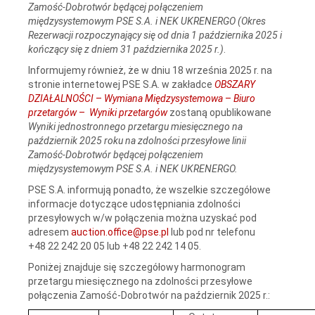
Zamość‑Dobrotwór będącej połączeniem
międzysystemowym PSE S.A. i NEK UKRENERGO (Okres
Rezerwacji rozpoczynający się od dnia 1 października 2025 i
kończący się z dniem 31 października 2025 r.)
.
Informujemy również, że w dniu 18 września 2025 r. na
stronie internetowej PSE S.A. w zakładce
OBSZARY
DZIAŁALNOŚCI
–
Wymiana Międzysystemowa
–
Biuro
przetargów
–
Wyniki przetargów
zostaną opublikowane
Wyniki jednostronnego przetargu miesięcznego na
październik 2025 roku na zdolności przesyłowe linii
Zamość‑Dobrotwór będącej połączeniem
międzysystemowym PSE S.A. i NEK UKRENERGO.
PSE S.A. informują ponadto, że wszelkie szczegółowe
informacje dotyczące udostępniania zdolności
przesyłowych w/w połączenia można uzyskać pod
adresem
auction.office@pse.pl
lub pod nr telefonu
+48 22 242 20 05 lub +48 22 242 14 05.
Poniżej znajduje się szczegółowy harmonogram
przetargu miesięcznego na zdolności przesyłowe
połączenia Zamość-Dobrotwór na październik 2025 r.: