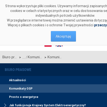
Przejdź do komentarzy
Strona wykorzystuje pliki cookies. Używamy informacji zapisany
cookies w celach statystycznych oraz w celu dostosowania s
indywidualnych potrzeb użytkowników.
W przeglądarce internetowej można zmienić ustawienia dotyczą
Więcej o plikach cookies i o ochronie Twojej prywatności
przeczy
Akceptuję
Biuro prasowe
Komunikaty OSP
Komunikat OSP w sprawie rozpoczęcia procesu jednostronnego przetargu miesięcznego na październik 2025 r. na zdolności przesyłowe linii Zamość-Dobrotwór
>
>
BIURO PRASOWE
Aktualności
Komunikaty OSP
Prosto o energetyce
Jak funkcjonuje Krajowy System Elektroenergetyczny?