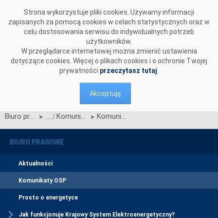
Przejdź do komentarzy
Strona wykorzystuje pliki cookies. Używamy informacji
zapisanych za pomocą cookies w celach statystycznych oraz w
celu dostosowania serwisu do indywidualnych potrzeb
użytkowników.
W przeglądarce internetowej można zmienić ustawienia
dotyczące cookies. Więcej o plikach cookies i o ochronie Twojej
prywatności
przeczytasz tutaj
.
Akceptuję
Biuro prasowe
Komunikaty OSP
Komunikat OSP z 14.05.2026 r. dotyczący projektu Zmian nr 5/2026 Warunków Dotyczących Bilansowania
>
>
BIURO PRASOWE
Aktualności
Komunikaty OSP
Prosto o energetyce
Jak funkcjonuje Krajowy System Elektroenergetyczny?