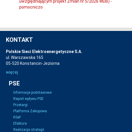
uwzględniającym projekt Zmian nr 5/2026 WDB) -
pomocniczo
KONTAKT
Polskie Sieci Elektroenergetyczne S.A.
ul. Warszawska 165
05-520 Konstancin-Jeziorna
więcej
PSE
Informacje podstawowe
Raport wpływu PSE
Przetargi
Platforma Zakupowa
KSeF
Efaktura
Realizacja strategii