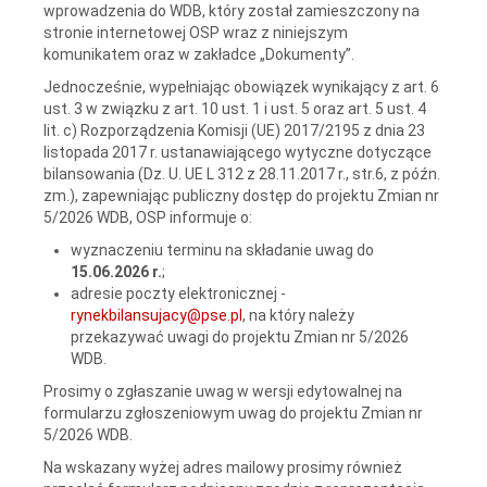
wprowadzenia do WDB, który został zamieszczony na
stronie internetowej OSP wraz z niniejszym
komunikatem oraz w zakładce „Dokumenty”.
Jednocześnie, wypełniając obowiązek wynikający z art. 6
ust. 3 w związku z art. 10 ust. 1 i ust. 5 oraz art. 5 ust.‍ 4
lit. c) Rozporządzenia Komisji (UE) 2017/2195 z dnia 23
listopada 2017 r. ustanawiającego wytyczne dotyczące
bilansowania (Dz. U. UE L 312 z 28.11.2017 r., str.6, z późn.
zm.), zapewniając publiczny dostęp do projektu Zmian nr
5/2026 WDB, OSP informuje o:
wyznaczeniu terminu na składanie uwag do
15.06.2026 r.
;
adresie poczty elektronicznej -
rynekbilansujacy@pse.pl
, na który należy
przekazywać uwagi do projektu Zmian nr 5/2026
WDB.
Prosimy o zgłaszanie uwag w wersji edytowalnej na
formularzu zgłoszeniowym uwag do projektu Zmian nr
5/2026 WDB.
Na wskazany wyżej adres mailowy prosimy również