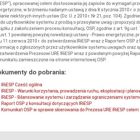
iESP"), opracowanej celem dostosowania jej zapisów do wymagań prze
rgetyczne, w brzmieniu nadanym ustawą z dnia 8 stycznia 2010 r. o
anie niektórych innych ustaw (Dz. U. z 2010 r. Nr 21, poz. 104). Zgo
 do użytkowników systemu z prośbą o przesyłanie uwag i propozycji 
ązku z zakończeniem procesu konsultacji, OSP, zgodnie z art. 9g ust.
ust. 1 powołanej powyżej nowelizacji ustawy - Prawo energetyczne, p
u 11 czerwca 2010 r. do zatwierdzenia IRiESP wraz z Raportem OSP z 
ormację o zgłoszonych przez użytkowników systemu uwagach oraz sp
zatwierdzenia Prezesowi URE IRiESP wraz z powołanym powyżej Raport
unikatu zamieszczone na stronie internetowej OSP.
okumenty do pobrania:
IRiESP Cześć ogólna
IRiESP - Warunki korzystania, prowadzenia ruchu, eksploatacji i plano
IRiESP - Bilansowanie systemu i zarządzanie ograniczeniami syste
Raport OSP z konsultacji dotyczących IRiESP
Komunikat OSP w sprawie skierowania do Prezesa URE IRiESP celem