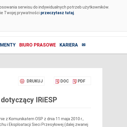
tosowania serwisu do indywidualnych potrzeb użytkowników.
nie Twojej prywatności
przeczytasz tutaj
.
MENTY
BIURO PRASOWE
KARIERA
✉
DRUKUJ
DOC
PDF
 dotyczący IRiESP
ie z Komunikatem OSP z dnia 11 maja 2010 r.,
chu i Eksploatacji Sieci Przesyłowej (dalej zwanej