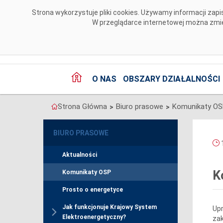
Przejdź do komentarzy
Strona wykorzystuje pliki cookies. Używamy informacji za
W przeglądarce internetowej można zmien
O NAS
OBSZARY DZIAŁALNOŚCI
Strona Główna
Biuro prasowe
Komunikaty O
>
>
BIURO PRASOWE
1
Aktualności
K
Komunikaty OSP
Prosto o energetyce
Jak funkcjonuje Krajowy System
Upr
Elektroenergetyczny?
zak