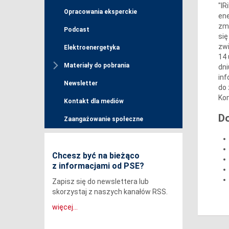
"IR
Opracowania eksperckie
ene
zmi
Podcast
się
zwi
Elektroenergetyka
14 
Materiały do pobrania
dni
inf
Newsletter
do 
Kom
Kontakt dla mediów
D
Zaangażowanie społeczne
Chcesz być na bieżąco
z informacjami od PSE?
Zapisz się do newslettera lub
skorzystaj z naszych kanałów RSS.
więcej...