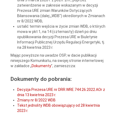
zatwierdzenie w zakresie wskazanym w decyzji
Prezesa URE zmian Warunków Dotyczących
Bilansowania (dalej „WDB”) określonych w Zmianach
nr 8/2022 WDB;
ustalić termin wejścia w życie zmian WDB, o których
mowa w pkt 1, na 14 (czternasty) dzień po dniu
opublikowania decyzji Prezesa URE w Biuletynie
Informacji Publicznej Urzędu Regulacji Energetyki, tj.
na 28 kwietnia 2023 r.
Mając powyższe na uwadze OSP, w dacie publikacji
niniejszego Komunikatu, na swojej stronie internetowej
w zakładce „
Dokumenty
”, zamieszcza:
Dokumenty do pobrania:
Decyzja Prezesa URE nr DRR.WRE.744.26.2022.AOr z
dnia 13 kwietnia 2023 r.
Zmiany nr 8/2022 WDB
Tekst jednolity WDB obowiązujący od 28 kwietnia
2023 r.