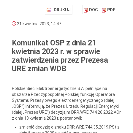
DRUKUJ
DOC
PDF
21 kwietnia 2023, 14:47
Komunikat OSP z dnia 21
kwietnia 2023 r. w sprawie
zatwierdzenia przez Prezesa
URE zmian WDB
Polskie Sieci Elektroenergetyczne S.A. pełniące na
obszarze Rzeczypospolitej Polskiej funkcję Operatora
Systemu Przesyłowego elektroenergetycznego (dalej
„OSP”) informują, że Prezes Urzędu Regulacji Energetyki
(dalej „Prezes URE”) decyzją nr DRR.WRE.744.26.2022.AOr
z dnia 13 kwietnia 2023 r. postanowił:
zmienić decyzję o znaku DRR.WRE.744.35.2019.PSt z
dnia 5 marca 2020 r. z późn. zm., poprzez