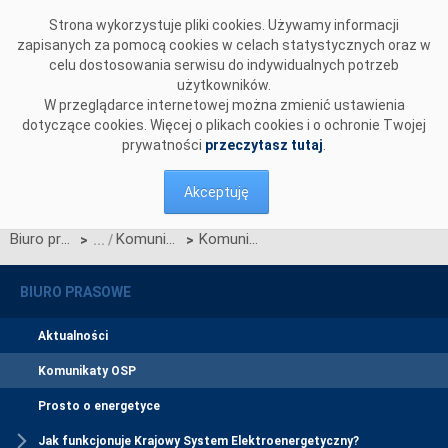
Przejdź do komentarzy
Strona wykorzystuje pliki cookies. Używamy informacji
zapisanych za pomocą cookies w celach statystycznych oraz w
celu dostosowania serwisu do indywidualnych potrzeb
użytkowników.
W przeglądarce internetowej można zmienić ustawienia
dotyczące cookies. Więcej o plikach cookies i o ochronie Twojej
prywatności
przeczytasz tutaj
.
Akceptuję
Biuro prasowe
Komunikaty OSP
Komunikat OSP z dnia 21 kwietnia 2023 r. w sprawie zatwierdzenia przez Prezesa URE zmian WDB
>
>
BIURO PRASOWE
Aktualności
Komunikaty OSP
Prosto o energetyce
Jak funkcjonuje Krajowy System Elektroenergetyczny?