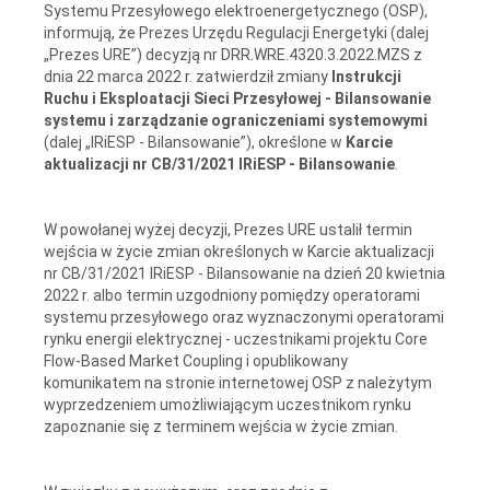
Systemu Przesyłowego elektroenergetycznego (OSP),
informują, że Prezes Urzędu Regulacji Energetyki (dalej
„Prezes URE”) decyzją nr DRR.WRE.4320.3.2022.MZS z
dnia 22 marca 2022 r. zatwierdził zmiany
Instrukcji
Ruchu i Eksploatacji Sieci Przesyłowej - Bilansowanie
systemu i zarządzanie ograniczeniami systemowymi
(dalej „IRiESP - Bilansowanie”), określone w
Karcie
aktualizacji nr CB/31/2021 IRiESP - Bilansowanie
.
W powołanej wyżej decyzji, Prezes URE ustalił termin
wejścia w życie zmian określonych w Karcie aktualizacji
nr CB/31/2021 IRiESP - Bilansowanie na dzień 20 kwietnia
2022 r. albo termin uzgodniony pomiędzy operatorami
systemu przesyłowego oraz wyznaczonymi operatorami
rynku energii elektrycznej - uczestnikami projektu Core
Flow-Based Market Coupling i opublikowany
komunikatem na stronie internetowej OSP z należytym
wyprzedzeniem umożliwiającym uczestnikom rynku
zapoznanie się z terminem wejścia w życie zmian.