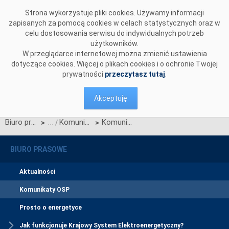
Przejdź do komentarzy
Strona wykorzystuje pliki cookies. Używamy informacji
zapisanych za pomocą cookies w celach statystycznych oraz w
celu dostosowania serwisu do indywidualnych potrzeb
użytkowników.
W przeglądarce internetowej można zmienić ustawienia
dotyczące cookies. Więcej o plikach cookies i o ochronie Twojej
prywatności
przeczytasz tutaj
.
Akceptuję
Biuro prasowe
Komunikaty OSP
Komunikat OSP z dnia 23 marca 2022 r. dotyczący zatwierdzenia Karty aktualizacji nr CB/31/2021 IRiESP - Bilansowanie
>
>
BIURO PRASOWE
Aktualności
Komunikaty OSP
Prosto o energetyce
Jak funkcjonuje Krajowy System Elektroenergetyczny?